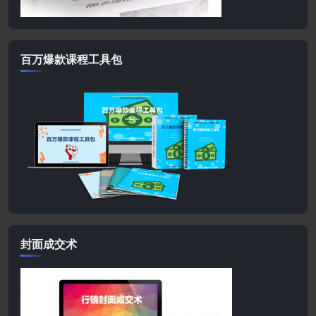
百万爆款课程工具包
封面成交术