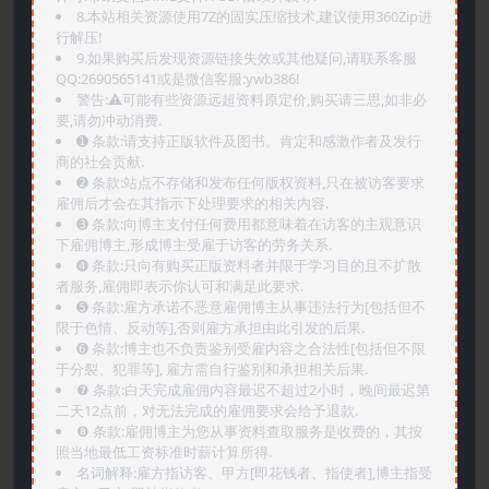
8.本站相关资源使用7Z的固实压缩技术,建议使用360Zip进
行解压!
9.如果购买后发现资源链接失效或其他疑问,请联系客服
QQ:2690565141或是微信客服:ywb386!
警告:⚠️可能有些资源远超资料原定价,购买请三思,如非必
要,请勿冲动消费.
➊️ 条款:请支持正版软件及图书。肯定和感激作者及发行
商的社会贡献.
➋️ 条款:站点不存储和发布任何版权资料,只在被访客要求
雇佣后才会在其指示下处理要求的相关内容.
➌️ 条款:向博主支付任何费用都意味着在访客的主观意识
下雇佣博主,形成博主受雇于访客的劳务关系.
➍️ 条款:只向有购买正版资料者并限于学习目的且不扩散
者服务,雇佣即表示你认可和满足此要求.
➎ 条款:雇方承诺不恶意雇佣博主从事违法行为[包括但不
限于色情、反动等],否则雇方承担由此引发的后果.
➏️ 条款:博主也不负责鉴别受雇内容之合法性[包括但不限
于分裂、犯罪等], 雇方需自行鉴别和承担相关后果.
❼ 条款:白天完成雇佣内容最迟不超过2小时，晚间最迟第
二天12点前，对无法完成的雇佣要求会给予退款.
❽ 条款:雇佣博主为您从事资料查取服务是收费的，其按
照当地最低工资标准时薪计算所得.
名词解释:雇方指访客、甲方[即花钱者、指使者],博主指受