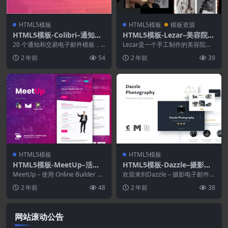
HTML5模板
HTML5模板
模板资源
HTML5模板-Colibri–通知电
HTML5模板-Lezar–美容院和
子邮件模板
水疗HTML模板
20 个通知和交易电子邮件模板，
Lezar是一个手工制作的美容院模
与 MailChimp、Campaign Mon...
板，适用于美发沙龙、健康中心、
2 年前
54
2 年前
39
瑜伽/冥想课程和...
HTML5模板
HTML5模板
HTML5模板-MeetUp–活动/
HTML5模板-Dazzle–摄影电
会议响应电子邮件
子邮件通讯模板
MeetUp – 使用 Online Builder 用
欢迎来到Dazzle – 摄影电子邮件通
于活动和会议的响应式电子...
讯模板，带有平面设计，干净，简
2 年前
48
2 年前
38
约，现代，...
网站滚动公告