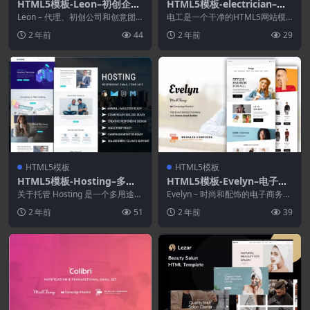
HTML5模板-Leon–初创企业
HTML5模板-electrician–网
的响应式电子邮件模板
站模板
Leon – 代理、初创公司和创意团
电工是一个干净的HTML5网站模
队的响应式电子邮件 用于推广您
板，适用于提供电工、维修和建筑
2 年前
44
2 年前
29
的启动和服务的...
服务的公司。它提供...
HTML5模板
HTML5模板
HTML5模板-Hosting–多用
HTML5模板-Evelyn–电子商
途响应式电子邮件模板
务响应式电子邮件模板
关于托管 Hosting 是一个多用途的
Evelyn – 时尚和配饰的电子商务响
响应式电子邮件模板，适用于任何
应式电子邮件 用于推广您的启动
2 年前
51
2 年前
39
类型的主机...
和服务的响...