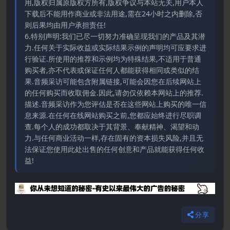
用,版权归属原版权方所有,版权争议与本站无关,用户本人
下载后不能用作商业或非法用途,需在24小时之内删除,否
则后果均由用户承担责任!
6.特别声明:我们已尽一切努力准确呈现我们的产品及其潜
力.任何关于实际收益或实际结果示例的声明均可应要求进
行验证.所使用的推荐和示例均为特殊结果,不适用于普通
购买者,亦不代表或保证任何人都能获得相同或类似的结
果.音频采访可能包含附属链接,可能会因您在后续网站上
的任何购买而收取佣金.因此,请勿仅依赖本网站上的推荐.
描述.音频采访作为您评估是否在这些网站上购买的唯一信
息来源.在任何在线网站购买之前,您都应始终进行尽职调
查.每个人的成功都取决于其背景、奉献精神、渴望和动
力.与任何商业活动一样,存在固有的资本损失风险,并且无
法保证您使用此处出售的任何创意和产品就能获得任何收
益!
分享