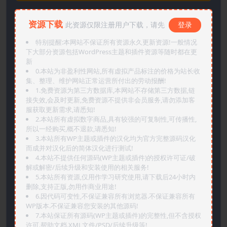
资源下载
此资源仅限注册用户下载，请先
登录
特别提醒:本网站不保证所有资源永久更新资源!一般情况
下大部分资源包括WordPress主题和插件资源等随时都在更
新
0.本站为非盈利性网站,所有虚拟产品标注的价格为站长收
集、整理、维护网站正常运营所付出的劳动报酬!
1.免费资源为第三方数据库,本网站不存储第三方数据,链
接失效,会及时更新,免费资源不提供非会员服务,请勿添加客
服获取更新需求,请悉知!
2.本站所有虚拟数字商品,具有较强的可复制性,可传播性,
所以一经购买,概不退款,请悉知!
3.本站所有WP主题或插件的汉化均为官方完整源码汉化
而成并对汉化后的简体汉化进行测试!
4.本站不提供任何源码(WP主题或插件)的授权许可证/破
解或解密/后续升级和安装使用的相关服务!
5.本站所有资源,仅用作学习研究使用,请下载后24小时内
删除,支持正版,勿用作商业用途!
6.因代码可变性,不保证兼容所有浏览器.不保证兼容所有
WP版本.不保证兼容您安装的其他源码!
7.本站保证所有源码(WP主题或插件)的完整性,但不含授权
许可.帮助文档.XML文件/PSD/后续升级等!