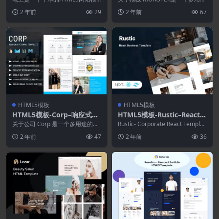
板，适用于提供电工、维修和建筑
的响应式电子邮件包，包含 30 个
2 年前
29
2 年前
67
服务的公司。它提供...
不同的演示...
HTML5模板
HTML5模板
HTML5模板-Corp–响应式电
HTML5模板-Rustic–React业
子邮件模板
务模板
关于公司 Corp 是一个多用途的响
Rustic- Corporate React Templat
应式电子邮件模板，适用于任何类
e 是一个出色的解...
2 年前
47
2 年前
36
型的企业、商业...