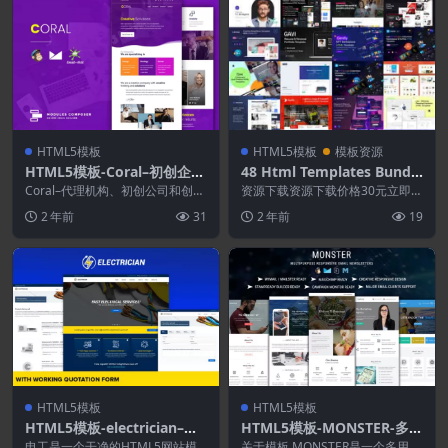
HTML5模板
HTML5模板
模板资源
HTML5模板-Coral–初创企业
48 Html Templates Bundle
的响应式电子邮件模板
2024
Coral–代理机构、初创公司和创意
资源下载资源下载价格30元立即购
团队的响应式电子邮件 用于推广
买 或 &nbs...
2 年前
31
2 年前
19
您的启动和服务...
HTML5模板
HTML5模板
HTML5模板-electrician–网
HTML5模板-MONSTER-多概
站模板
念电子邮件模板包
电工是一个干净的HTML5网站模
关于模板 MONSTER是一个多用途