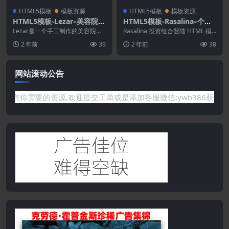
HTML5模板
模板资源
HTML5模板
模板资源
HTML5模板-Lezar–美容院和
HTML5模板-Rasalina–个人
水疗HTML模板
作品集HTML5模板
Lezar是一个手工制作的美容院模
Rasalina 投资组合登陆 HTML 模
板，适用于美发沙龙、健康中心、
板是基于最新技术的创意和独特设
2 年前
39
2 年前
38
瑜伽/冥想课程和...
计。所...
网站滚动公告
要的资源,欢迎提交工单或是添加客服微信:ywb386获取帮助！