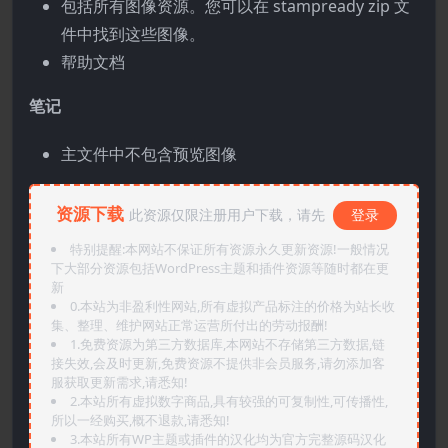
包括所有图像资源。您可以在 stampready zip 文
件中找到这些图像。
帮助文档
笔记
主文件中不包含预览图像
资源下载
此资源仅限注册用户下载，请先
登录
特别提醒:本网站不保证所有资源永久更新资源!一般情况
下大部分资源包括WordPress主题和插件资源等随时都在更
新
0.本站为非盈利性网站,所有虚拟产品标注的价格为站长收
集、整理、维护网站正常运营所付出的劳动报酬!
1.免费资源为第三方数据库,本网站不存储第三方数据,链
接失效,会及时更新,免费资源不提供非会员服务,请勿添加客
服获取更新需求,请悉知!
2.本站所有虚拟数字商品,具有较强的可复制性,可传播性,
所以一经购买,概不退款,请悉知!
3.本站所有WP主题或插件的汉化均为官方完整源码汉化