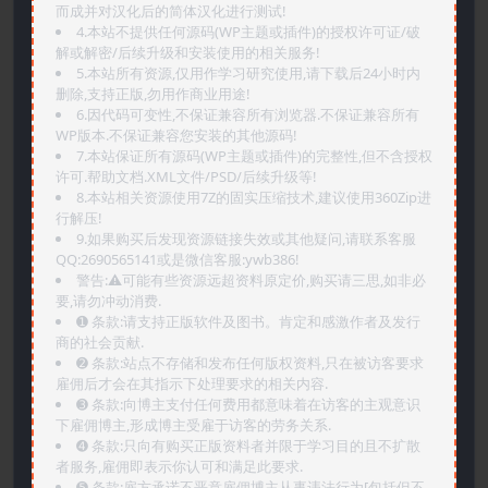
而成并对汉化后的简体汉化进行测试!
4.本站不提供任何源码(WP主题或插件)的授权许可证/破
解或解密/后续升级和安装使用的相关服务!
5.本站所有资源,仅用作学习研究使用,请下载后24小时内
删除,支持正版,勿用作商业用途!
6.因代码可变性,不保证兼容所有浏览器.不保证兼容所有
WP版本.不保证兼容您安装的其他源码!
7.本站保证所有源码(WP主题或插件)的完整性,但不含授权
许可.帮助文档.XML文件/PSD/后续升级等!
8.本站相关资源使用7Z的固实压缩技术,建议使用360Zip进
行解压!
9.如果购买后发现资源链接失效或其他疑问,请联系客服
QQ:2690565141或是微信客服:ywb386!
警告:⚠️可能有些资源远超资料原定价,购买请三思,如非必
要,请勿冲动消费.
➊️ 条款:请支持正版软件及图书。肯定和感激作者及发行
商的社会贡献.
➋️ 条款:站点不存储和发布任何版权资料,只在被访客要求
雇佣后才会在其指示下处理要求的相关内容.
➌️ 条款:向博主支付任何费用都意味着在访客的主观意识
下雇佣博主,形成博主受雇于访客的劳务关系.
➍️ 条款:只向有购买正版资料者并限于学习目的且不扩散
者服务,雇佣即表示你认可和满足此要求.
➎ 条款:雇方承诺不恶意雇佣博主从事违法行为[包括但不