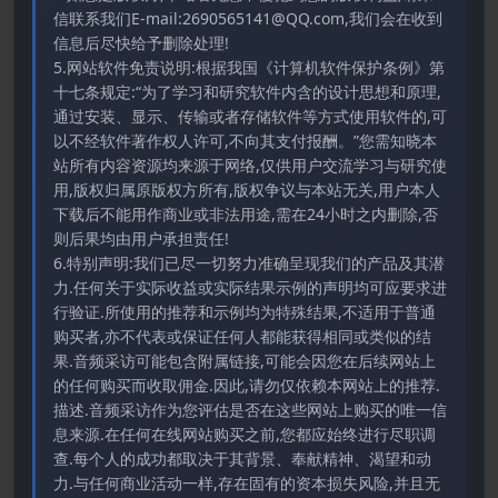
信联系我们E-mail:2690565141@QQ.com,我们会在收到
信息后尽快给予删除处理!
5.网站软件免责说明:根据我国《计算机软件保护条例》第
十七条规定:“为了学习和研究软件内含的设计思想和原理,
通过安装、显示、传输或者存储软件等方式使用软件的,可
以不经软件著作权人许可,不向其支付报酬。”您需知晓本
站所有内容资源均来源于网络,仅供用户交流学习与研究使
用,版权归属原版权方所有,版权争议与本站无关,用户本人
下载后不能用作商业或非法用途,需在24小时之内删除,否
则后果均由用户承担责任!
6.特别声明:我们已尽一切努力准确呈现我们的产品及其潜
力.任何关于实际收益或实际结果示例的声明均可应要求进
行验证.所使用的推荐和示例均为特殊结果,不适用于普通
购买者,亦不代表或保证任何人都能获得相同或类似的结
果.音频采访可能包含附属链接,可能会因您在后续网站上
的任何购买而收取佣金.因此,请勿仅依赖本网站上的推荐.
描述.音频采访作为您评估是否在这些网站上购买的唯一信
息来源.在任何在线网站购买之前,您都应始终进行尽职调
查.每个人的成功都取决于其背景、奉献精神、渴望和动
力.与任何商业活动一样,存在固有的资本损失风险,并且无