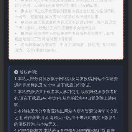
限于色情、反动等],否则雇方承担由此引发的后果.
➏️ 条款:博主也不负责鉴别受雇内容之合法性[包括但不限
于分裂、犯罪等], 雇方需自行鉴别和承担相关后果.
❼ 条款:白天完成雇佣内容最迟不超过2小时，晚间最迟第
二天12点前，对无法完成的雇佣要求会给予退款.
❽ 条款:雇佣博主为您从事资料查取服务是收费的，其按
照当地最低工资标准时薪计算所得.
名词解释:雇方指访客、甲方[即花钱者、指使者],博主指受
雇方、乙方[即被指使者].
版权声明:
1.本站大部分资源收集于网络以及网友投稿,网站不保证资
源的完整性以及安全性,请下载后自行测试。
2.本站资源仅供下载者本人学习使用,版权归资源原作者所
有,请在下载后24小时之内,从您的设备中自觉删除上述内
容。
3.本站纯属为分享资源站点,网站内所有资源仅供学习交流
之用,若作商业用途,请购买正版,由于未及时购买正版发生
的侵权行为,与本站无关。
4.如您是版权方,本站若无意中侵犯到您的版权利益,请来