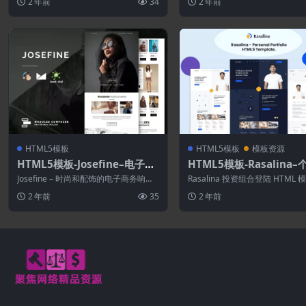
2 年前
34
2 年前
配...
HTML5模板
HTML5模板
模板资源
HTML5模板-Josefine–电子商
HTML5模板-Rasalina
务响应式电子邮件模板
品集HTML5模板
Josefine – 时尚和配饰的电子商务响应
Rasalina 投资组合登陆 HTML 
式电子邮件 用于推广您的启动和服务...
基于最新技术的创意和独特设计。所
2 年前
35
2 年前