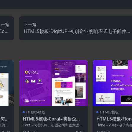
上一篇
下一篇
Com
HTML5模板-DigitUP–初创企业的响应式电子邮件模
e主题
板
HTML5模板
HTML5模板
极简主
HTML5模板-Coral–初创企业
HTML5模板-Flon
的响应式电子邮件模板
子商务模板
类型的业
Coral–代理机构、初创公司和创意团队
Flone – VueJS 
该模板
的响应式电子邮件 用于推广您的启动和
带有 Nuxt JS 的 Fl...