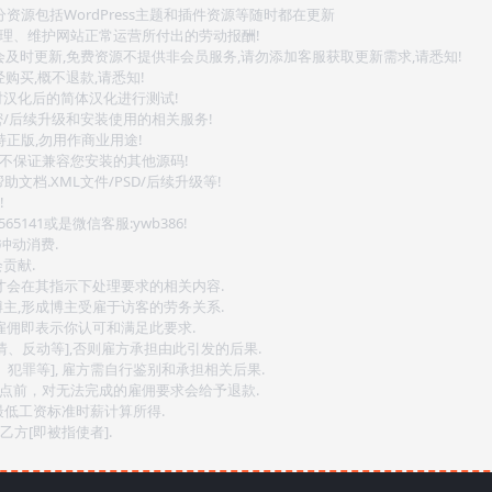
源包括WordPress主题和插件资源等随时都在更新
整理、维护网站正常运营所付出的劳动报酬!
会及时更新,免费资源不提供非会员服务,请勿添加客服获取更新需求,请悉知!
购买,概不退款,请悉知!
对汉化后的简体汉化进行测试!
密/后续升级和安装使用的相关服务!
持正版,勿用作商业用途!
.不保证兼容您安装的其他源码!
文档.XML文件/PSD/后续升级等!
!
141或是微信客服:ywb386!
冲动消费.
贡献.
后才会在其指示下处理要求的相关内容.
博主,形成博主受雇于访客的劳务关系.
,雇佣即表示你认可和满足此要求.
情、反动等],否则雇方承担由此引发的后果.
、犯罪等], 雇方需自行鉴别和承担相关后果.
2点前，对无法完成的雇佣要求会给予退款.
最低工资标准时薪计算所得.
方[即被指使者].