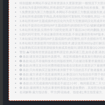
特别提醒:本网站不保证所有资源永久更新资源!一般情况下大部分资
0.本站为非盈利性网站,所有虚拟产品标注的价格为站长收集、
1.免费资源为第三方数据库,本网站不存储第三方数据,链接失效,
2.本站所有虚拟数字商品,具有较强的可复制性,可传播性,所以一经
3.本站所有WP主题或插件的汉化均为官方完整源码汉化而成并
4.本站不提供任何源码(WP主题或插件)的授权许可证/破解或解
5.本站所有资源,仅用作学习研究使用,请下载后24小时内删除,支
6.因代码可变性,不保证兼容所有浏览器.不保证兼容所有WP版本
7.本站保证所有源码(WP主题或插件)的完整性,但不含授权许可.帮助
8.本站相关资源使用7Z的固实压缩技术,建议使用360Zip进行解压
9.如果购买后发现资源链接失效或其他疑问,请联系客服QQ:2690565
警告:⚠️可能有些资源远超资料原定价,购买请三思,如非必要,请勿
➊️ 条款:请支持正版软件及图书。肯定和感激作者及发行商的社会
➋️ 条款:站点不存储和发布任何版权资料,只在被访客要求雇佣
➌️ 条款:向博主支付任何费用都意味着在访客的主观意识下雇佣
➍️ 条款:只向有购买正版资料者并限于学习目的且不扩散者服务
➎ 条款:雇方承诺不恶意雇佣博主从事违法行为[包括但不限于色
➏️ 条款:博主也不负责鉴别受雇内容之合法性[包括但不限于分裂
❼ 条款:白天完成雇佣内容最迟不超过2小时，晚间最迟第二天1
❽ 条款:雇佣博主为您从事资料查取服务是收费的，其按照当地
名词解释:雇方指访客、甲方[即花钱者、指使者],博主指受雇方、乙