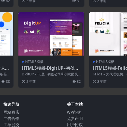
42
2 年前
31
2 年前
服务...
HTML5模板
HTML5模板
–个人作
HTML5模板-DigitUP–初创企
HTML5模板-Fel
业的响应式电子邮件模板
响应式电子邮件模
模板是
DigitUP – 代理、初创公司和创意团队
Felicia – 为代理
...
的响应式电子邮件 用于推广您的启动
团队提供响应式电子邮件
38
2 年前
32
2 年前
和...
快速导航
关于本站
网站商店
WP条款
广告合作
免责声明
工单提交
用户协议