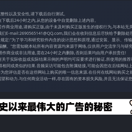
完整性以及安全性,请下载后自行测试。
在下载后24小时之内,从您的设备中自觉删除上述内容。
若作商业用途,请购买正版,由于未及时购买正版发生的侵权行为,与本站无
mail:2690565141@QQ.com,我们会在收到信息后尽快给予删除处理
条规定:“为了学习和研究软件内含的设计思想和原理,通过安装、显示、传
报酬。”您需知晓本站所有内容资源均来源于网络,仅供用户交流学习与研究
作商业或非法用途,需在24小时之内删除,否则后果均由用户承担责任!
任何关于实际收益或实际结果示例的声明均可应要求进行验证.所使用的推荐
得相同或类似的结果.音频采访可能包含附属链接,可能会因您在后续网站
访作为您评估是否在这些网站上购买的唯一信息来源.在任何在线网站购买之前
望和动力.与任何商业活动一样,存在固有的资本损失风险,并且无法保证