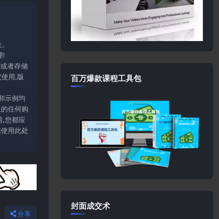
关。
!
输或者存储
使用,版
百万爆款课程工具包
和示例均
上的任何购
,您都应
您使用此处
封面成交术
分享