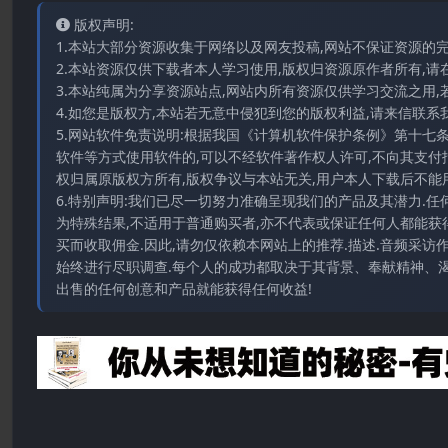
版权声明:
1.本站大部分资源收集于网络以及网友投稿,网站不保证资源的
2.本站资源仅供下载者本人学习使用,版权归资源原作者所有,请
3.本站纯属为分享资源站点,网站内所有资源仅供学习交流之用,
4.如您是版权方,本站若无意中侵犯到您的版权利益,请来信联系我们E-
5.网站软件免责说明:根据我国《计算机软件保护条例》第十七
软件等方式使用软件的,可以不经软件著作权人许可,不向其支付
权归属原版权方所有,版权争议与本站无关,用户本人下载后不能用
6.特别声明:我们已尽一切努力准确呈现我们的产品及其潜力.
为特殊结果,不适用于普通购买者,亦不代表或保证任何人都能获
买而收取佣金.因此,请勿仅依赖本网站上的推荐.描述.音频采
始终进行尽职调查.每个人的成功都取决于其背景、奉献精神、渴
出售的任何创意和产品就能获得任何收益!