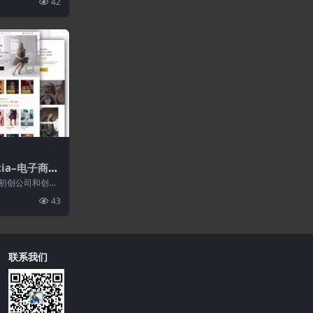
42
icia–电子商务
板
机构、初创公司和创意
 用于推广您...
43
联系我们