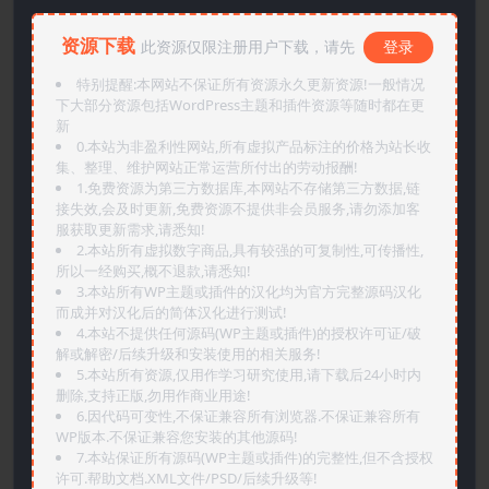
资源下载
此资源仅限注册用户下载，请先
登录
特别提醒:本网站不保证所有资源永久更新资源!一般情况
下大部分资源包括WordPress主题和插件资源等随时都在更
新
0.本站为非盈利性网站,所有虚拟产品标注的价格为站长收
集、整理、维护网站正常运营所付出的劳动报酬!
1.免费资源为第三方数据库,本网站不存储第三方数据,链
接失效,会及时更新,免费资源不提供非会员服务,请勿添加客
服获取更新需求,请悉知!
2.本站所有虚拟数字商品,具有较强的可复制性,可传播性,
所以一经购买,概不退款,请悉知!
3.本站所有WP主题或插件的汉化均为官方完整源码汉化
而成并对汉化后的简体汉化进行测试!
4.本站不提供任何源码(WP主题或插件)的授权许可证/破
解或解密/后续升级和安装使用的相关服务!
5.本站所有资源,仅用作学习研究使用,请下载后24小时内
删除,支持正版,勿用作商业用途!
6.因代码可变性,不保证兼容所有浏览器.不保证兼容所有
WP版本.不保证兼容您安装的其他源码!
7.本站保证所有源码(WP主题或插件)的完整性,但不含授权
许可.帮助文档.XML文件/PSD/后续升级等!