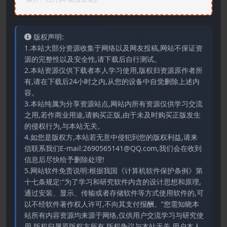
版权声明:
1.本站大部分资源收集于网络以及网友投稿,网站不保证资
源的完整性以及安全性,请下载后自行测试。
2.本站资源仅供下载者本人学习使用,版权归资源原作者所
有,请在下载后24小时之内,从您的设备中自觉删除上述内
容。
3.本站纯属为分享资源站点,网站内所有资源仅供学习交流
之用,若作商业用途,请购买正版,由于未及时购买正版发生
的侵权行为,与本站无关。
4.如您是版权方,本站若无意中侵犯到您的版权利益,请来
信联系我们E-mail:2690565141@QQ.com,我们会在收到
信息后尽快给予删除处理!
5.网站软件免责说明:根据我国《计算机软件保护条例》第
十七条规定:“为了学习和研究软件内含的设计思想和原理,
通过安装、显示、传输或者存储软件等方式使用软件的,可
以不经软件著作权人许可,不向其支付报酬。”您需知晓本
站所有内容资源均来源于网络,仅供用户交流学习与研究使
用,版权归属原版权方所有,版权争议与本站无关,用户本人