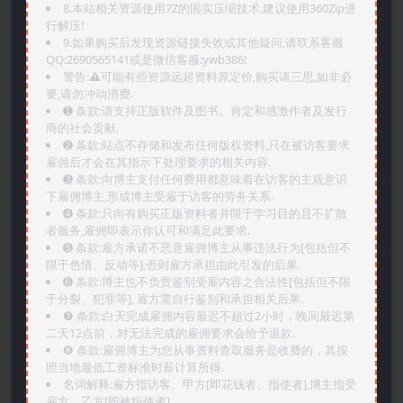
8.本站相关资源使用7Z的固实压缩技术,建议使用360Zip进
行解压!
9.如果购买后发现资源链接失效或其他疑问,请联系客服
QQ:2690565141或是微信客服:ywb386!
警告:⚠️可能有些资源远超资料原定价,购买请三思,如非必
要,请勿冲动消费.
➊️ 条款:请支持正版软件及图书。肯定和感激作者及发行
商的社会贡献.
➋️ 条款:站点不存储和发布任何版权资料,只在被访客要求
雇佣后才会在其指示下处理要求的相关内容.
➌️ 条款:向博主支付任何费用都意味着在访客的主观意识
下雇佣博主,形成博主受雇于访客的劳务关系.
➍️ 条款:只向有购买正版资料者并限于学习目的且不扩散
者服务,雇佣即表示你认可和满足此要求.
➎ 条款:雇方承诺不恶意雇佣博主从事违法行为[包括但不
限于色情、反动等],否则雇方承担由此引发的后果.
➏️ 条款:博主也不负责鉴别受雇内容之合法性[包括但不限
于分裂、犯罪等], 雇方需自行鉴别和承担相关后果.
❼ 条款:白天完成雇佣内容最迟不超过2小时，晚间最迟第
二天12点前，对无法完成的雇佣要求会给予退款.
❽ 条款:雇佣博主为您从事资料查取服务是收费的，其按
照当地最低工资标准时薪计算所得.
名词解释:雇方指访客、甲方[即花钱者、指使者],博主指受
雇方、乙方[即被指使者].