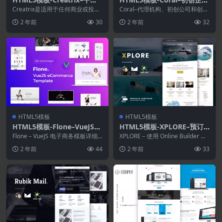
响应模板
的响应式电子邮件模板
Creatrix是适用于任何商业或投资
Coral–代理机构、初创公司和创意
组合网站的专业模板，它是完全响
团队的响应式电子邮件 用于推广
2 年前
30
2 年前
32
应式设计，可...
您的启动和服务...
HTML5模板
HTML5模板
HTML5模板-Flone–VueJS
HTML5模板-XPLORE–预订
电子商务模板
和旅行响应式电子邮件
Flone – VueJS 电子商务模板详细
XPLORE – 使用 Online Builder 为
说明 带有 Nuxt JS 的 Fl...
酒店、预订和旅行提供响应...
2 年前
44
2 年前
33