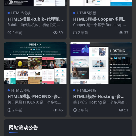
HTML5模板
HTML5模板
HTML5模板-Rubik–代理和
HTML5模板-Cooper-多用途
启动响应电子邮件
HTML模板
Rubik – 为代理机构、初创公司和
Cooper 是一个基于 Bootstrap 的
创意团队提供响应式电子邮件 用
创意、优雅、现代、干净和响应式
2 年前
39
2 年前
37
于推广您的启...
的...
HTML5模板
HTML5模板
HTML5模板-PHOENIX–多概
HTML5模板-Hosting–多用
念响应式电子邮件包
途响应式电子邮件模板
关于凤凰 PHOENIX 是一个多概念
关于托管 Hosting 是一个多用途的
的响应式电子邮件模板，适用于任
响应式电子邮件模板，适用于任何
2 年前
45
2 年前
51
何类型的公司...
类型的主机...
网站滚动公告