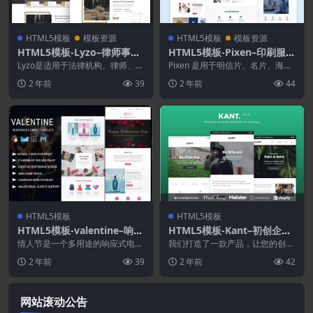
HTML5模板
模板资源
HTML5模板
模板资源
HTML5模板-Lyzo–律师事务
HTML5模板-Pixen–印刷服务
所和律师HTML模板
公司HTML5模板
Lyzo是适用于法律机构、律师、律
Pixen 是用于明信片、名片、海
师和律师事务所网站的响应式现代
报、横幅、礼品卡、传单、广告牌
2 年前
39
2 年前
44
HTML 模板...
和所有其他印刷服...
HTML5模板
HTML5模板
HTML5模板-valentine–响应
HTML5模板-Kant–初创企业
式电子邮件模板
的响应式电子邮件 50+ 部分
情人节是一个多用途的响应式电子
我们打造了一款产品，让您的创业
邮件模板，适用于任何类型的电子
公司看起来专业、优雅且专注。立
2 年前
39
2 年前
42
商务、商业促销、折扣...
即开始构建精美的电子...
网站滚动公告