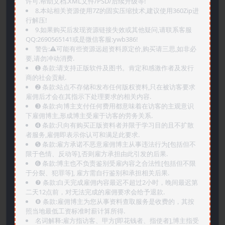
许可.帮助文档.XML文件/PSD/后续升级等!
8.本站相关资源使用7Z的固实压缩技术,建议使用360Zip进
行解压!
9.如果购买后发现资源链接失效或其他疑问,请联系客服
QQ:2690565141或是微信客服:ywb386!
警告:⚠️可能有些资源远超资料原定价,购买请三思,如非必
要,请勿冲动消费.
➊️ 条款:请支持正版软件及图书。肯定和感激作者及发行
商的社会贡献.
➋️ 条款:站点不存储和发布任何版权资料,只在被访客要求
雇佣后才会在其指示下处理要求的相关内容.
➌️ 条款:向博主支付任何费用都意味着在访客的主观意识
下雇佣博主,形成博主受雇于访客的劳务关系.
➍️ 条款:只向有购买正版资料者并限于学习目的且不扩散
者服务,雇佣即表示你认可和满足此要求.
➎ 条款:雇方承诺不恶意雇佣博主从事违法行为[包括但不
限于色情、反动等],否则雇方承担由此引发的后果.
➏️ 条款:博主也不负责鉴别受雇内容之合法性[包括但不限
于分裂、犯罪等], 雇方需自行鉴别和承担相关后果.
❼ 条款:白天完成雇佣内容最迟不超过2小时，晚间最迟第
二天12点前，对无法完成的雇佣要求会给予退款.
❽ 条款:雇佣博主为您从事资料查取服务是收费的，其按
照当地最低工资标准时薪计算所得.
名词解释:雇方指访客、甲方[即花钱者、指使者],博主指受