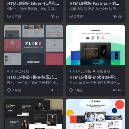
HTML5模板-Silver–代理和初
HTML5模板-Fastmail–响应
创公司响应电子邮件
式电子邮件模板
Silver – 为代理机构、初创公司和
模板功能 现代简洁的设计 响应式
创意团队提供响应式电子邮件 用
设计 Mailchimp 准备就绪 活动监
2 年前
27
2 年前
39
于推广您的...
视器就...
HTML5模板
HTML5模板
模板资源
HTML5模板-Flike-响应式时
HTML5模板-Mobirus–响应
事通讯电子邮件模板
式应用登陆模板
Flike，一个多用途的电子邮件模板
Mobirus是一个干净而有光泽的主
Flike 是专为商业活动设计的响应
题，非常适合炫耀您惊人的移动应
2 年前
39
2 年前
45
式电子...
用程序。此网站...