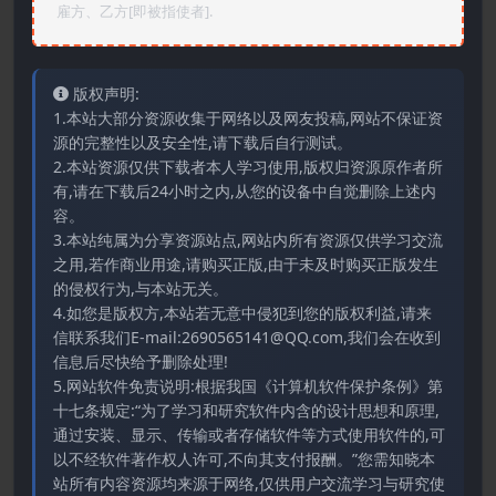
雇方、乙方[即被指使者].
版权声明:
1.本站大部分资源收集于网络以及网友投稿,网站不保证资
源的完整性以及安全性,请下载后自行测试。
2.本站资源仅供下载者本人学习使用,版权归资源原作者所
有,请在下载后24小时之内,从您的设备中自觉删除上述内
容。
3.本站纯属为分享资源站点,网站内所有资源仅供学习交流
之用,若作商业用途,请购买正版,由于未及时购买正版发生
的侵权行为,与本站无关。
4.如您是版权方,本站若无意中侵犯到您的版权利益,请来
信联系我们E-mail:2690565141@QQ.com,我们会在收到
信息后尽快给予删除处理!
5.网站软件免责说明:根据我国《计算机软件保护条例》第
十七条规定:“为了学习和研究软件内含的设计思想和原理,
通过安装、显示、传输或者存储软件等方式使用软件的,可
以不经软件著作权人许可,不向其支付报酬。”您需知晓本
站所有内容资源均来源于网络,仅供用户交流学习与研究使