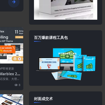
主
百万爆款课程工具包
WP即将更新
arblex 2.4
dPress主
大理石安装、大理
硬木地板、天然
8
封面成交术