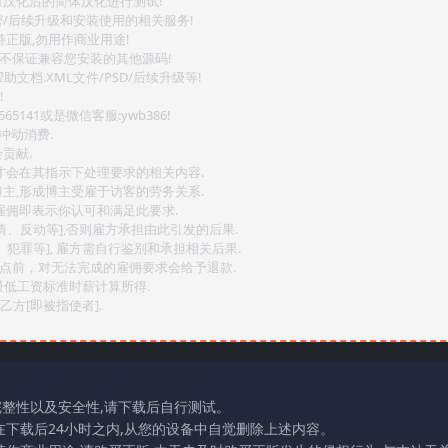
对汉化后的简体汉化进行测试!
密/后续升级和安装使用的相关服务!
持正版,勿用作商业用途!
.不保证兼容您安装的其他源码!
文档.XML文件/PSD/后续升级等!
!
141或是微信客服:ywb386!
冲动消费.
贡献.
后才会在其指示下处理要求的相关内容.
博主,形成博主受雇于访客的劳务关系.
,雇佣即表示你认可和满足此要求.
情、反动等],否则雇方承担由此引发的后果.
、犯罪等], 雇方需自行鉴别和承担相关后果.
2点前，对无法完成的雇佣要求会给予退款.
最低工资标准时薪计算所得.
方[即被指使者].
完整性以及安全性,请下载后自行测试。
在下载后24小时之内,从您的设备中自觉删除上述内容。