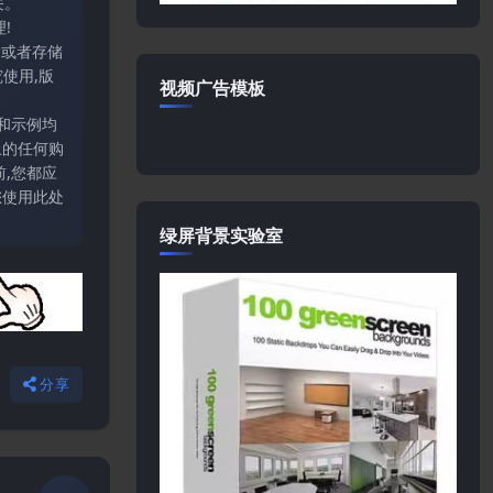
关。
!
输或者存储
使用,版
视频广告模板
和示例均
上的任何购
,您都应
您使用此处
绿屏背景实验室
分享