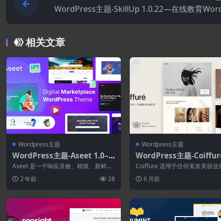
WordPress主题-SkillUp 1.0.22—在线教育Wor
s
相关文章
Wordpress主题
Wordpress主题
WordPress主题-Aseet 1.0–
WordPress主题-Coiffure
数字市场WordPress主题
0–美发沙龙和理发店Word
Aseet 是一个响应灵敏、精致、新鲜且
Coiffure 适用于任何美发美容
ss主题
诱人的照片库、音频、视频和摄影市场
设您提供美发、修甲、修脚、化
2 年前
28
6 月前
Wo...
搭...