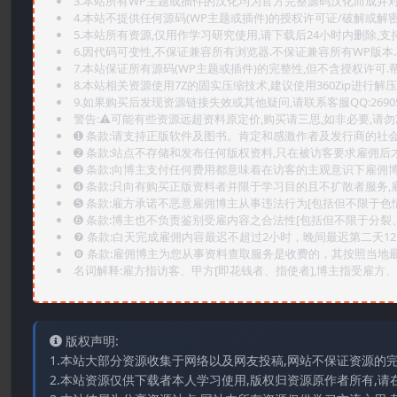
3.本站所有WP主题或插件的汉化均为官方完整源码汉化而成并
4.本站不提供任何源码(WP主题或插件)的授权许可证/破解或解
5.本站所有资源,仅用作学习研究使用,请下载后24小时内删除,支
6.因代码可变性,不保证兼容所有浏览器.不保证兼容所有WP版本
7.本站保证所有源码(WP主题或插件)的完整性,但不含授权许可.帮助
8.本站相关资源使用7Z的固实压缩技术,建议使用360Zip进行解压
9.如果购买后发现资源链接失效或其他疑问,请联系客服QQ:2690565
警告:⚠️可能有些资源远超资料原定价,购买请三思,如非必要,请勿
➊️ 条款:请支持正版软件及图书。肯定和感激作者及发行商的社会
➋️ 条款:站点不存储和发布任何版权资料,只在被访客要求雇佣
➌️ 条款:向博主支付任何费用都意味着在访客的主观意识下雇佣
➍️ 条款:只向有购买正版资料者并限于学习目的且不扩散者服务
➎ 条款:雇方承诺不恶意雇佣博主从事违法行为[包括但不限于色
➏️ 条款:博主也不负责鉴别受雇内容之合法性[包括但不限于分裂
❼ 条款:白天完成雇佣内容最迟不超过2小时，晚间最迟第二天1
❽ 条款:雇佣博主为您从事资料查取服务是收费的，其按照当地
名词解释:雇方指访客、甲方[即花钱者、指使者],博主指受雇方、乙
版权声明:
1.本站大部分资源收集于网络以及网友投稿,网站不保证资源的
2.本站资源仅供下载者本人学习使用,版权归资源原作者所有,请