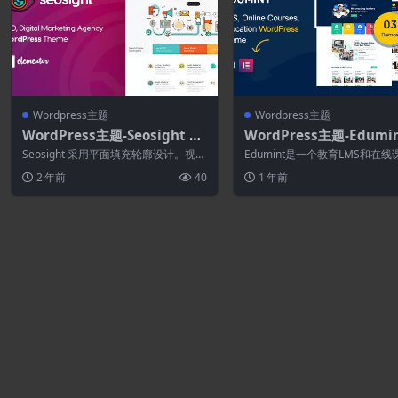
Wordpress主题
Wordpress主题
WordPress主题-Seosight 5.
WordPress主题-Edumin
40–数字营销机构WordPress
0.4–LMS.在线课程.教育W
Seosight 采用平面填充轮廓设计。视网
Edumint是一个教育LMS和在线
主题
Press主题
膜就绪 – 主题在任何视...
rdPress主题。它具有创建具有出.
2 年前
40
1 年前