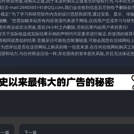
若作商业用途,请购买正版,由于未及时购买正版发生的侵权行为,与本站无
mail:2690565141@QQ.com,我们会在收到信息后尽快给予删除处理
条规定:“为了学习和研究软件内含的设计思想和原理,通过安装、显示、传
报酬。”您需知晓本站所有内容资源均来源于网络,仅供用户交流学习与研究
作商业或非法用途,需在24小时之内删除,否则后果均由用户承担责任!
任何关于实际收益或实际结果示例的声明均可应要求进行验证.所使用的推荐
得相同或类似的结果.音频采访可能包含附属链接,可能会因您在后续网站
访作为您评估是否在这些网站上购买的唯一信息来源.在任何在线网站购买之前
望和动力.与任何商业活动一样,存在固有的资本损失风险,并且无法保证
上一篇
下一篇