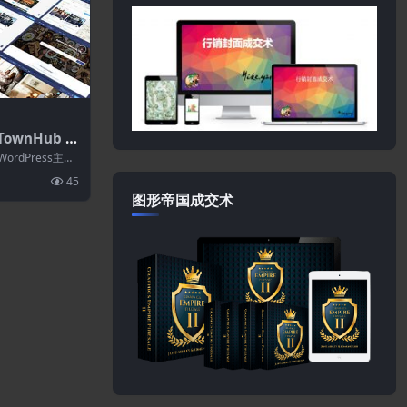
TownHub 1.
rdPress主
ordPress主题
净和现代的...
45
图形帝国成交术