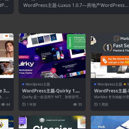
dPre
WordPress主题-Luxus 1.0.7—房地产WordPress
s主题
题
Wordpress主题
Wordpress主题
 30.
WordPress主题-Quirky 1.1
WordPress主题-M
Pre
6.0–NFT.代币和艺术家市场Wo
–大理石和瓷砖Wor
业务。假
Quirky 是一款适用于 NFT、加密货币和
Marblex 专为地板
rdPress主题
题
妆、混
ICO 的 WordPress ...
石、地板、陶瓷、工程
44
1 年前
30
1 周前
石材制...