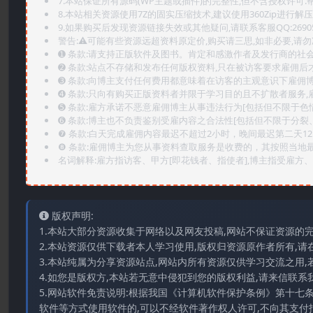
7.本站保证所有源码(WP主题或插件)的完整性,但不含授权许可.帮助
8.本站相关资源使用7Z的固实压缩技术,建议使用360Zip进行解压
9.如果购买后发现资源链接失效或其他疑问,请联系客服QQ:2690565
警告:⚠️可能有些资源远超资料原定价,购买请三思,如非必要,请勿
➊️ 条款:请支持正版软件及图书。肯定和感激作者及发行商的社会
➋️ 条款:站点不存储和发布任何版权资料,只在被访客要求雇佣
➌️ 条款:向博主支付任何费用都意味着在访客的主观意识下雇佣
➍️ 条款:只向有购买正版资料者并限于学习目的且不扩散者服务
➎ 条款:雇方承诺不恶意雇佣博主从事违法行为[包括但不限于色
➏️ 条款:博主也不负责鉴别受雇内容之合法性[包括但不限于分裂
❼ 条款:白天完成雇佣内容最迟不超过2小时，晚间最迟第二天1
❽ 条款:雇佣博主为您从事资料查取服务是收费的，其按照当地
名词解释:雇方指访客、甲方[即花钱者、指使者],博主指受雇方、乙
版权声明:
1.本站大部分资源收集于网络以及网友投稿,网站不保证资源的
2.本站资源仅供下载者本人学习使用,版权归资源原作者所有,请
3.本站纯属为分享资源站点,网站内所有资源仅供学习交流之用,
4.如您是版权方,本站若无意中侵犯到您的版权利益,请来信联系我们E-
5.网站软件免责说明:根据我国《计算机软件保护条例》第十七
软件等方式使用软件的,可以不经软件著作权人许可,不向其支付