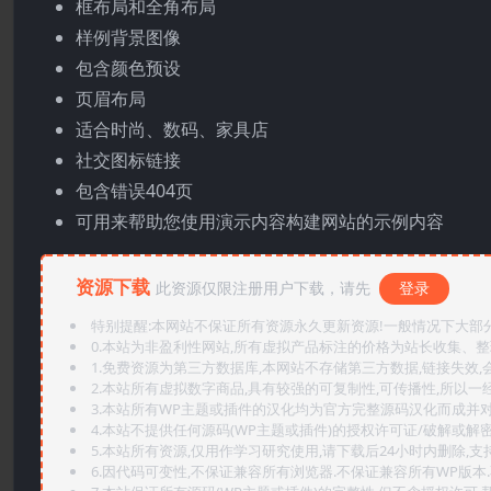
框布局和全角布局
样例背景图像
包含颜色预设
页眉布局
适合时尚、数码、家具店
社交图标链接
包含错误404页
可用来帮助您使用演示内容构建网站的示例内容
资源下载
此资源仅限注册用户下载，请先
登录
特别提醒:本网站不保证所有资源永久更新资源!一般情况下大部分资
0.本站为非盈利性网站,所有虚拟产品标注的价格为站长收集、
1.免费资源为第三方数据库,本网站不存储第三方数据,链接失效,
2.本站所有虚拟数字商品,具有较强的可复制性,可传播性,所以一经
3.本站所有WP主题或插件的汉化均为官方完整源码汉化而成并
4.本站不提供任何源码(WP主题或插件)的授权许可证/破解或解
5.本站所有资源,仅用作学习研究使用,请下载后24小时内删除,支
6.因代码可变性,不保证兼容所有浏览器.不保证兼容所有WP版本