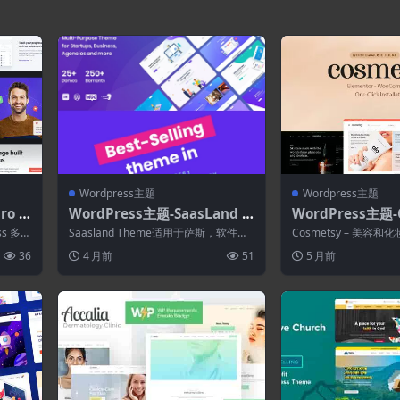
Wordpress主题
Wordpress主题
o 3.
WordPress主题-SaasLand 3.
WordPress主题-
主题
7.6–Saas Startup的多用途W
2.0.4–美容化妆
ss 多用
Saasland Theme适用于萨斯，软件，
Cosmetsy – 美容
ordPress主题
启动，移动应用，代理以及相关产品
Elementor WooComm.
36
4 月前
51
5 月前
和...