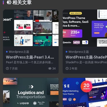
相关文章
Wordpress主题
Wordpress主题
WordPress主题-Pearl 3.4.11
WordPress主题-ShadePr
–企业商务WordPress主题
6.5–多功能WordPress
Pearl 是市场上第一个真正的多利基商
ShadePro 是一款高级 WordPre
业 WordPress 主题捆绑包。 P...
途主题，专为初创企业、Sa...
7 月前
34
2 年前