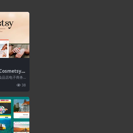
Cosmetsy
品店主题
和化妆品店电子商务
..
38