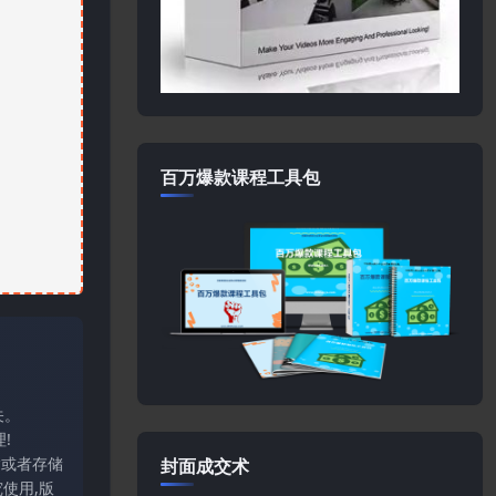
百万爆款课程工具包
关。
!
输或者存储
封面成交术
使用,版