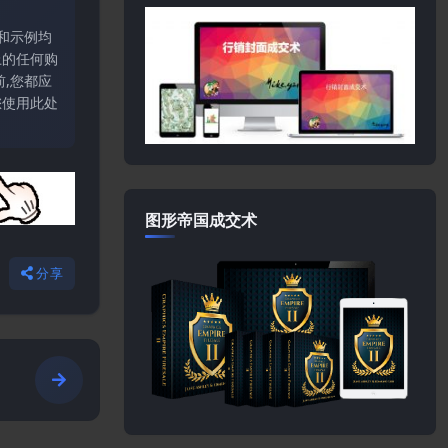
和示例均
上的任何购
,您都应
您使用此处
图形帝国成交术
分享