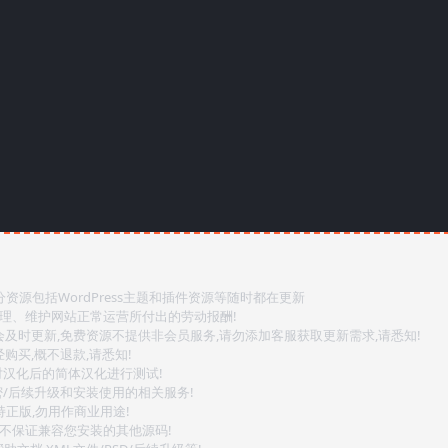
源包括WordPress主题和插件资源等随时都在更新
整理、维护网站正常运营所付出的劳动报酬!
会及时更新,免费资源不提供非会员服务,请勿添加客服获取更新需求,请悉知!
购买,概不退款,请悉知!
对汉化后的简体汉化进行测试!
密/后续升级和安装使用的相关服务!
持正版,勿用作商业用途!
.不保证兼容您安装的其他源码!