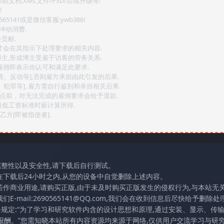
文档.XML文件/PSD/后续升级等!
!
141或是微信客服:ywb386!
冲动消费.
贡献.
后才会在其指示下处理要求的相关内容.
博主,形成博主受雇于访客的劳务关系.
,雇佣即表示你认可和满足此要求.
情、反动等],否则雇方承担由此引发的后果.
、犯罪等], 雇方需自行鉴别和承担相关后果.
2点前，对无法完成的雇佣要求会给予退款.
最低工资标准时薪计算所得.
方[即被指使者].
完整性以及安全性,请下载后自行测试。
在下载后24小时之内,从您的设备中自觉删除上述内容。
若作商业用途,请购买正版,由于未及时购买正版发生的侵权行为,与本站无
mail:2690565141@QQ.com,我们会在收到信息后尽快给予删除处理
条规定:“为了学习和研究软件内含的设计思想和原理,通过安装、显示、传
报酬。”您需知晓本站所有内容资源均来源于网络,仅供用户交流学习与研究