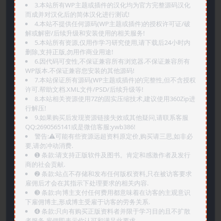
3.本站所有WP主题或插件的汉化均为官方完整源码汉化
而成并对汉化后的简体汉化进行测试!
4.本站不提供任何源码(WP主题或插件)的授权许可证/破
解或解密/后续升级和安装使用的相关服务!
5.本站所有资源,仅用作学习研究使用,请下载后24小时内
删除,支持正版,勿用作商业用途!
6.因代码可变性,不保证兼容所有浏览器.不保证兼容所有
WP版本.不保证兼容您安装的其他源码!
7.本站保证所有源码(WP主题或插件)的完整性,但不含授权
许可.帮助文档.XML文件/PSD/后续升级等!
8.本站相关资源使用7Z的固实压缩技术,建议使用360Zip进
行解压!
9.如果购买后发现资源链接失效或其他疑问,请联系客服
QQ:2690565141或是微信客服:ywb386!
警告:⚠️可能有些资源远超资料原定价,购买请三思,如非必
要,请勿冲动消费.
➊️ 条款:请支持正版软件及图书。肯定和感激作者及发行
商的社会贡献.
➋️ 条款:站点不存储和发布任何版权资料,只在被访客要求
雇佣后才会在其指示下处理要求的相关内容.
➌️ 条款:向博主支付任何费用都意味着在访客的主观意识
下雇佣博主,形成博主受雇于访客的劳务关系.
➍️ 条款:只向有购买正版资料者并限于学习目的且不扩散
者服务,雇佣即表示你认可和满足此要求.