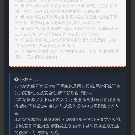
➎ 条款:雇方承诺不恶意雇佣博主从事违法行为[包括但不
限于色情、反动等],否则雇方承担由此引发的后果.
➏️ 条款:博主也不负责鉴别受雇内容之合法性[包括但不限
于分裂、犯罪等], 雇方需自行鉴别和承担相关后果.
❼ 条款:白天完成雇佣内容最迟不超过2小时，晚间最迟第
二天12点前，对无法完成的雇佣要求会给予退款.
❽ 条款:雇佣博主为您从事资料查取服务是收费的，其按
照当地最低工资标准时薪计算所得.
名词解释:雇方指访客、甲方[即花钱者、指使者],博主指受
雇方、乙方[即被指使者].
版权声明:
1.本站大部分资源收集于网络以及网友投稿,网站不保证资
源的完整性以及安全性,请下载后自行测试。
2.本站资源仅供下载者本人学习使用,版权归资源原作者所
有,请在下载后24小时之内,从您的设备中自觉删除上述内
容。
3.本站纯属为分享资源站点,网站内所有资源仅供学习交流
之用,若作商业用途,请购买正版,由于未及时购买正版发生
的侵权行为,与本站无关。