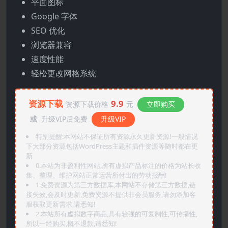
平面图标
Google 字体
SEO 优化
浏览器兼容
速度性能
轻松更改网格系统
资源下载
9.9
资源下载价格
元
立即购买
或
升级VIP后免费
升级VIP
特别提醒:本网站不保证所有资源永久更新资源!一般情况
下大部分资源包括WordPress主题和插件资源等随时都在更
新
0.本站为非盈利性网站,所有虚拟产品标注的价格为站长收
集、整理、维护网站正常运营所付出的劳动报酬!
1.免费资源为第三方数据库,本网站不存储第三方数据,链
接失效,会及时更新,免费资源不提供非会员服务,请勿添加客
服获取更新需求,请悉知!
2.本站所有虚拟数字商品,具有较强的可复制性,可传播性,
所以一经购买,概不退款,请悉知!