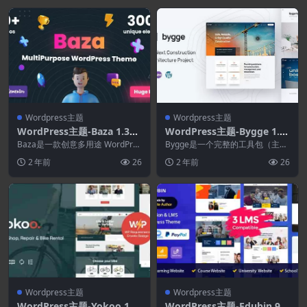
Wordpress主题
Wordpress主题
WordPress主题-Baza 1.32–
WordPress主题-Bygge 1.0.
创意多用途WordPress主题
3–构建主题
Baza是一款创意多用途 WordPres
Bygge是一个完整的工具包（主
s 主题，具有高性能、转换优化的
题），可轻松创建建筑公司或现代
2 年前
26
2 年前
26
登陆页...
建筑工作室网站。 ...
Wordpress主题
Wordpress主题
WordPress主题-Yokoo 1.1.
WordPress主题-Edubin 9.