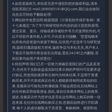
4.如您是版权方,本站若无意中侵犯到您的版权利益,请来
信联系我们E-mail:2690565141@QQ.com,我们会在收到
信息后尽快给予删除处理!
5.网站软件免责说明:根据我国《计算机软件保护条例》第
十七条规定:“为了学习和研究软件内含的设计思想和原理,
通过安装、显示、传输或者存储软件等方式使用软件的,可
以不经软件著作权人许可,不向其支付报酬。”您需知晓本
站所有内容资源均来源于网络,仅供用户交流学习与研究使
用,版权归属原版权方所有,版权争议与本站无关,用户本人
下载后不能用作商业或非法用途,需在24小时之内删除,否
则后果均由用户承担责任!
6.特别声明:我们已尽一切努力准确呈现我们的产品及其潜
力.任何关于实际收益或实际结果示例的声明均可应要求进
行验证.所使用的推荐和示例均为特殊结果,不适用于普通
购买者,亦不代表或保证任何人都能获得相同或类似的结
果.音频采访可能包含附属链接,可能会因您在后续网站上
的任何购买而收取佣金.因此,请勿仅依赖本网站上的推荐.
描述.音频采访作为您评估是否在这些网站上购买的唯一信
息来源.在任何在线网站购买之前,您都应始终进行尽职调
查.每个人的成功都取决于其背景、奉献精神、渴望和动