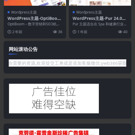
Wordpress主题
Wordpress主题
WordPress主题-OptiBoom
WordPress主题-Pur 24.0–S
1.0.5-数字营销和SEO机构W
pa WordPress主题
OptiBoom – 数字营销和SEO机构
Pur 主题适合在 Spa 和健康行业运
ordPress主题
HTML5模板。OptiB...
营的任何企业，包括水疗度假村、
2 年前
36
1 年前
40
瑜伽中心、...
网站滚动公告
需要的资源,欢迎提交工单或是添加客服微信:ywb386获取帮助！