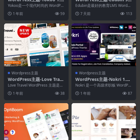
10–自行车店和自行车租赁W
6.3-教育WordPress主题
Yokoo是一个现代时尚的 WordPre
Edubin是最好的教育LMS WordPr
ordPress主题
ss 主题，专为自行车店、自行车
ess 主题之一，非常适合销售在线
1 年前
59
7 天前
113
维修和...
课...
Wordpress主题
Wordpress主题
WordPress主题-Love Trave
WordPress主题-Nokri 1.6.
l 5.5.0
6–求职板WordPress主题
Love Travel WordPress 主题是一
Nokri 是一个高级求职板 WordPre
款多页面网站，也是一款多用途...
ss 主题。 它包含创建成功的求职
1 年前
38
1 年前
87
门...