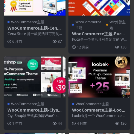
WooCommerce主题
WooCommerce
WP外贸主
WooCommerce主题-Cena
主题
题
Store 2.11.33–多用途WooC
WooCommerce主题-Puca
Cena Store 是一款灵活且可定制
ommerce WordPress 主题
的多用途 WooCommerce Wor...
2.6.38–优化的移动WooCom
Puca是一个灵活且可自定义的 Wo
6 月前
37
merce主题
oCommerce 多商店 WordPres...
12 月前
130
WooCommerce主题
WooCommerce主题
WooCommerce主题-CiyaS
WooCommerce主题-Loob
hop Android App 5.13[Ciy
ek 1.5.5–Elementor多用途
CiyaShop响应式多功能WooCom
Loobek是一个 WooCommerce W
aShop拓展]-多用途WooCo
merce WordPress主题 拥有...
WooCommerce主题
ordPress 主题，专为在线商...
1 年前
44
4 月前
130
mmerce主题