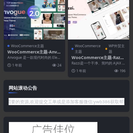
WooCommerce主题
WooCommerce
WP外贸主
WooCommerce主题-Anvo
主题
题
gue 2.0.2–多用途 WooCom
WooCommerce主题-Razzi
Anvogue 是一款现代时尚的 Elem
merce WordPress主题
entor WordPress Woo...
2.2.9-多用途WooCommerc
Razzi是一个干净、简约的 AJAX W
1 年前
24
e WordPress主题
ooCommerce WordPres...
1 年前
196
网站滚动公告
有你需要的资源,欢迎提交工单或是添加客服微信:ywb386获取帮