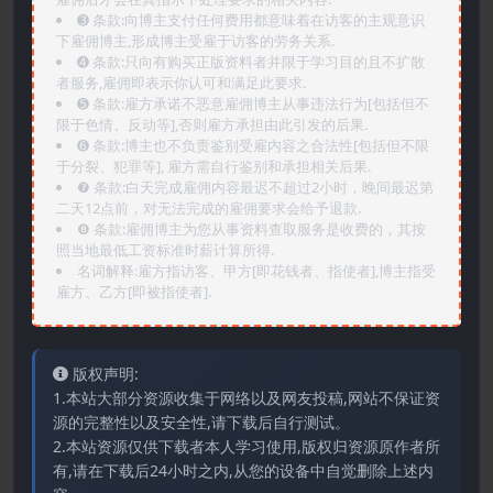
➌️ 条款:向博主支付任何费用都意味着在访客的主观意识
下雇佣博主,形成博主受雇于访客的劳务关系.
➍️ 条款:只向有购买正版资料者并限于学习目的且不扩散
者服务,雇佣即表示你认可和满足此要求.
➎ 条款:雇方承诺不恶意雇佣博主从事违法行为[包括但不
限于色情、反动等],否则雇方承担由此引发的后果.
➏️ 条款:博主也不负责鉴别受雇内容之合法性[包括但不限
于分裂、犯罪等], 雇方需自行鉴别和承担相关后果.
❼ 条款:白天完成雇佣内容最迟不超过2小时，晚间最迟第
二天12点前，对无法完成的雇佣要求会给予退款.
❽ 条款:雇佣博主为您从事资料查取服务是收费的，其按
照当地最低工资标准时薪计算所得.
名词解释:雇方指访客、甲方[即花钱者、指使者],博主指受
雇方、乙方[即被指使者].
版权声明:
1.本站大部分资源收集于网络以及网友投稿,网站不保证资
源的完整性以及安全性,请下载后自行测试。
2.本站资源仅供下载者本人学习使用,版权归资源原作者所
有,请在下载后24小时之内,从您的设备中自觉删除上述内