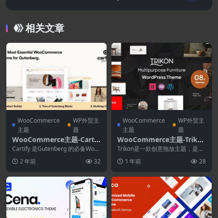
相关文章
WooCommerce
WP外贸主
WooCommerce
WP外贸主
主题
题
主题
题
WooCommerce主题-Cartif
WooCommerce主题-Triko
y 1.2.6–WooCommerce Gu
n 1.1.0–多功能家具WooCo
Cartify 是Gutenberg 的必备Woo
Trikon是一款创意拖放主题，是出
tenberg WordPress主题
Commerce主题。主题功能...
mmerce主题
于对热情的网络爱好者的热爱而创
2 年前
32
1 年前
28
建和设计的。 ...