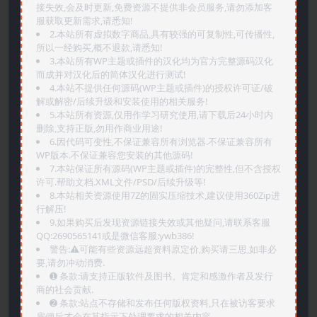
接失效,会及时更新,免费资源不提供非会员服务,请勿添加客
服获取更新需求,请悉知!
2.本站所有虚拟数字商品,具有较强的可复制性,可传播性,
所以一经购买,概不退款,请悉知!
3.本站所有WP主题或插件的汉化均为官方完整源码汉化
而成并对汉化后的简体汉化进行测试!
4.本站不提供任何源码(WP主题或插件)的授权许可证/破
解或解密/后续升级和安装使用的相关服务!
5.本站所有资源,仅用作学习研究使用,请下载后24小时内
删除,支持正版,勿用作商业用途!
6.因代码可变性,不保证兼容所有浏览器.不保证兼容所有
WP版本.不保证兼容您安装的其他源码!
7.本站保证所有源码(WP主题或插件)的完整性,但不含授权
许可.帮助文档.XML文件/PSD/后续升级等!
8.本站相关资源使用7Z的固实压缩技术,建议使用360Zip进
行解压!
9.如果购买后发现资源链接失效或其他疑问,请联系客服
QQ:2690565141或是微信客服:ywb386!
警告:⚠️可能有些资源远超资料原定价,购买请三思,如非必
要,请勿冲动消费.
➊️ 条款:请支持正版软件及图书。肯定和感激作者及发行
商的社会贡献.
➋️ 条款:站点不存储和发布任何版权资料,只在被访客要求
雇佣后才会在其指示下处理要求的相关内容.