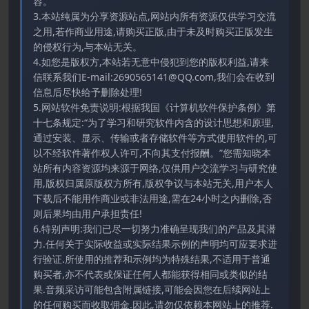
容。
3.本站纯属为分享资源站点,网站内所有资源仅供学习交流
之用,若作商业用途,请购买正版,由于未及时购买正版发生
的侵权行为,与本站无关。
4.如您是版权方,本站若无意中侵犯到您的版权利益,请来
信联系我们E-mail:2690565141@QQ.com,我们会在收到
信息后尽快给予删除处理!
5.网站软件免责说明:根据我国《计算机软件保护条例》第
十七条规定:“为了学习和研究软件内含的设计思想和原理,
通过安装、显示、传输或者存储软件等方式使用软件的,可
以不经软件著作权人许可,不向其支付报酬。”您需知晓本
站所有内容资源均来源于网络,仅供用户交流学习与研究使
用,版权归属原版权方所有,版权争议与本站无关,用户本人
下载后不能用作商业或非法用途,需在24小时之内删除,否
则后果均由用户承担责任!
6.特别声明:我们已尽一切努力准确呈现我们的产品及其潜
力.任何关于实际收益或实际结果示例的声明均可应要求进
行验证.所使用的推荐和示例均为特殊结果,不适用于普通
购买者,亦不代表或保证任何人都能获得相同或类似的结
果.音频采访可能包含附属链接,可能会因您在后续网站上
的任何购买而收取佣金.因此,请勿仅依赖本网站上的推荐.