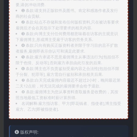
要,请勿冲动消费.
➊️ 条款:请支持正版软件及图书。肯定和感激作者及发行
商的社会贡献.
➋️ 条款:站点不存储和发布任何版权资料,只在被访客要求
雇佣后才会在其指示下处理要求的相关内容.
➌️ 条款:向博主支付任何费用都意味着在访客的主观意识
下雇佣博主,形成博主受雇于访客的劳务关系.
➍️ 条款:只向有购买正版资料者并限于学习目的且不扩散
者服务,雇佣即表示你认可和满足此要求.
➎ 条款:雇方承诺不恶意雇佣博主从事违法行为[包括但不
限于色情、反动等],否则雇方承担由此引发的后果.
➏️ 条款:博主也不负责鉴别受雇内容之合法性[包括但不限
于分裂、犯罪等], 雇方需自行鉴别和承担相关后果.
❼ 条款:白天完成雇佣内容最迟不超过2小时，晚间最迟第
二天12点前，对无法完成的雇佣要求会给予退款.
❽ 条款:雇佣博主为您从事资料查取服务是收费的，其按
照当地最低工资标准时薪计算所得.
名词解释:雇方指访客、甲方[即花钱者、指使者],博主指受
雇方、乙方[即被指使者].
版权声明: