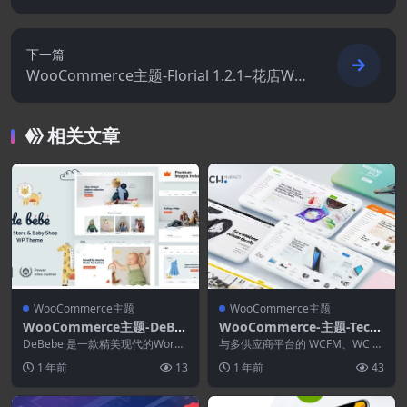
ect 4.3.0
下一篇
WooCommerce主题-Florial 1.2.1–花店Wo
oCommerce WordPress主题
相关文章
WooCommerce主题
WooCommerce主题
WooCommerce主题-DeBe
WooCommerce-主题-Tech
be 9.0.0–儿童时尚电子商务
market 1.5.1–多供应商平台
DeBebe 是一款精美现代的WordP
与多供应商平台的 WCFM、WC V
WordPress主题
ress电商主题，专为母婴商店设
跨境电商出海WooCommer
endors、WC Vendors Pro、...
1 年前
13
1 年前
43
计。它提...
ce主题