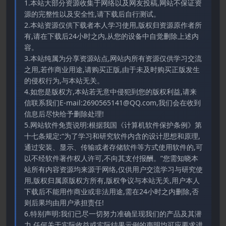
1.本站大部分资源收集于网络以及网友投稿,网站不保证资
源的完整性以及安全性,请下载后自行测试。
2.本站资源仅供下载者本人学习使用,版权归资源原作者所
有,请在下载后24小时之内,从您的设备中自觉删除上述内
容。
3.本站纯属为分享资源站点,网站内所有资源仅供学习交流
之用,若作商业用途,请购买正版,由于未及时购买正版发生
的侵权行为,与本站无关。
4.如您是版权方,本站若无意中侵犯到您的版权利益,请来
信联系我们E-mail:2690565141@QQ.com,我们会在收到
信息后尽快给予删除处理!
5.网站软件免责说明:根据我国《计算机软件保护条例》第
十七条规定:“为了学习和研究软件内含的设计思想和原理,
通过安装、显示、传输或者存储软件等方式使用软件的,可
以不经软件著作权人许可,不向其支付报酬。”您需知晓本
站所有内容资源均来源于网络,仅供用户交流学习与研究使
用,版权归属原版权方所有,版权争议与本站无关,用户本人
下载后不能用作商业或非法用途,需在24小时之内删除,否
则后果均由用户承担责任!
6.特别声明:我们已尽一切努力准确呈现我们的产品及其潜
力.任何关于实际收益或实际结果示例的声明均可应要求进