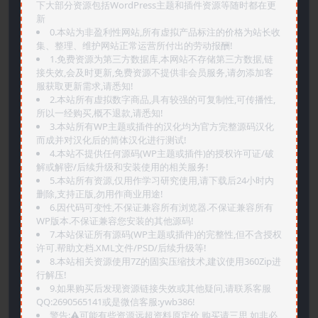
下大部分资源包括WordPress主题和插件资源等随时都在更
新
0.本站为非盈利性网站,所有虚拟产品标注的价格为站长收
集、整理、维护网站正常运营所付出的劳动报酬!
1.免费资源为第三方数据库,本网站不存储第三方数据,链
接失效,会及时更新,免费资源不提供非会员服务,请勿添加客
服获取更新需求,请悉知!
2.本站所有虚拟数字商品,具有较强的可复制性,可传播性,
所以一经购买,概不退款,请悉知!
3.本站所有WP主题或插件的汉化均为官方完整源码汉化
而成并对汉化后的简体汉化进行测试!
4.本站不提供任何源码(WP主题或插件)的授权许可证/破
解或解密/后续升级和安装使用的相关服务!
5.本站所有资源,仅用作学习研究使用,请下载后24小时内
删除,支持正版,勿用作商业用途!
6.因代码可变性,不保证兼容所有浏览器.不保证兼容所有
WP版本.不保证兼容您安装的其他源码!
7.本站保证所有源码(WP主题或插件)的完整性,但不含授权
许可.帮助文档.XML文件/PSD/后续升级等!
8.本站相关资源使用7Z的固实压缩技术,建议使用360Zip进
行解压!
9.如果购买后发现资源链接失效或其他疑问,请联系客服
QQ:2690565141或是微信客服:ywb386!
警告:⚠️可能有些资源远超资料原定价,购买请三思,如非必