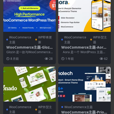
WooCommerce
WP即将更
WooCommerce
WP外贸主
主题
新
主题
题
WooCommerce主题-Glozi
WooCommerce主题-Aora
n 1.6.2–多用途WooComme
1.3.13–家居和生活方式Elem
Glozin 是一款与WooCommerce
Aora 是一个 WordPress 主题，
rce WordPress主题
兼容的WordPress主题，旨在支...
entor WooCommerce主题
专为家居和生活方式、艺术、工艺
8 月前
28
1 年前
62
品...
WooCommerce
WP外贸主
WooCommerce主题
主题
题
WooCommerce主题-Priote