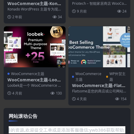
ch 1.0.26–智能家居商店Wo
WooCommerce主题-Kona
Priotech – 智能家居商店 WooCo
oCommerce主题
mmerce 主题 ，一款专为智能...
do 1.1.2–WooCommerce
Konado WordPress 主题专为现代
9 月前
24
WordPress的有机主题
社会最流行的主题而设计，专为与
2 年前
34
农场...
WooCommerce主题
WooCommerce
WP外贸主
WooCommerce主题-Loob
主题
题
ek 1.5.5–Elementor多用途
WooCommerce主题-Flatso
Loobek是一个 WooCommerce W
WooCommerce主题
ordPress 主题，专为在线商...
me 3.20.9–多用途响应式Wo
Flatsome是您的商店或公司网站
4 月前
130
oCommerce主题
的完美主题，如果您是代理机构或
4 天前
154
自由职业者，则...
网站滚动公告
有你需要的资源,欢迎提交工单或是添加客服微信:ywb386获取帮