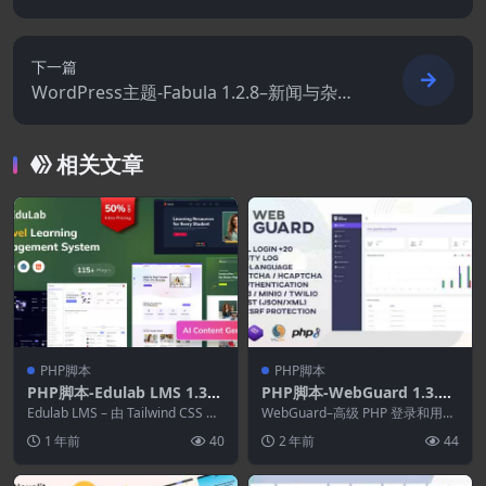
oCommerce WordPress主题
下一篇
WordPress主题-Fabula 1.2.8–新闻与杂志
WordPress主题
相关文章
PHP脚本
PHP脚本
PHP脚本-Edulab LMS 1.3–
PHP脚本-WebGuard 1.3.5-
带有Tailwind CSS的Laravel
高级PHP登录和用户管理
Edulab LMS – 由 Tailwind CSS 提
WebGuard–高级 PHP 登录和用户
学习管理系统
供支持的终极 Lara...
管理 是一个 PHP 应用程序，在
1 年前
40
2 年前
44
C...