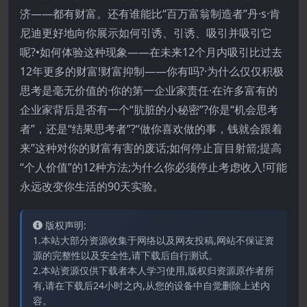
济——都有财富。还有谁能比“百万富翁制造者”丹·s·肯
尼迪更好地向你展示如何引诱、引诱、吸引并吸引它
呢?•如何体验这种现象——在未来12个月内吸引比过去
12年更多的财富!财富抑制——你有吗?·为什么仅仅积极
思考是毫无价值的·你的第一企业家责任·在许多富有的
企业家背后是否有一个“肮脏的小秘密”?你是“机会思考
者”，还是“结果思考者”?“做你喜欢做的事，钱就会跟着
来”这种对你的财富有害的废话;如何停止盲目射箭;提高
“个人价值”的12种方法;为什么你必须停止考虑收入!可能
永远改变你生活的90天实验。
版权声明:
1.本站大部分资源收集于网络以及网友投稿,网站不保证资
源的完整性以及安全性,请下载后自行测试。
2.本站资源仅供下载者本人学习使用,版权归资源原作者所
有,请在下载后24小时之内,从您的设备中自觉删除上述内
容。