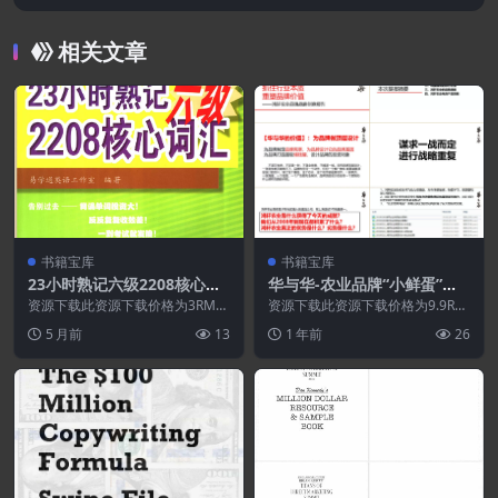
dge Boomers & Seniors: The Ultimate No
Holds Barred Take No Prisoners Roadma
相关文章
p to the Money
书籍宝库
书籍宝库
23小时熟记六级2208核心词
华与华-农业品牌“小鲜蛋”战
汇.PDF
略创意报告全案.PDF
资源下载此资源下载价格为3RMB
资源下载此资源下载价格为9.9RM
立即购买（VIP免费）立即升级特
B立即购买（VIP免费）立即升级特
5 月前
13
1 年前
26
别提醒:本网站不...
别提醒:本网...