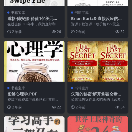
书籍宝库
书籍宝库
道格·德安娜-价值1亿美元的
Brian Kurtz$-直接反应的巨
文案档案库文件第1卷[325 美
人.PDF
在过去的 30 年中，我的直邮和电
资源下载资源下载价格199元立即
元]
子邮件促销活动产生了超过 1 亿美
购买特别提醒:本网站不保证所有
2 年前
26
2 年前
32
元的订阅收入...
资源永久更新资源!...
书籍宝库
书籍宝库
图解心理学.PDF
失落的秘密:解开拿破仑希尔
思考致富的隐藏章节
资源下载资源下载价格3元立即购
如果我告诉你臭名昭著的《思考致
买 或 ...
富》有两章丢失了怎么办？如果我
2 年前
22
2 年前
34
告诉你，那些丢失的 ...