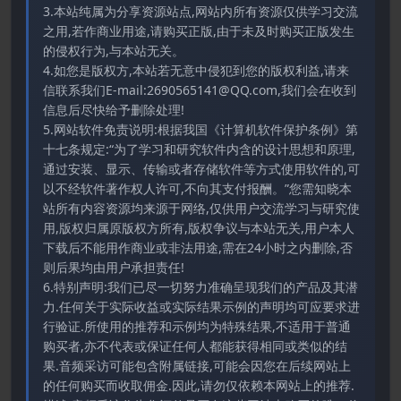
3.本站纯属为分享资源站点,网站内所有资源仅供学习交流
之用,若作商业用途,请购买正版,由于未及时购买正版发生
的侵权行为,与本站无关。
4.如您是版权方,本站若无意中侵犯到您的版权利益,请来
信联系我们E-mail:2690565141@QQ.com,我们会在收到
信息后尽快给予删除处理!
5.网站软件免责说明:根据我国《计算机软件保护条例》第
十七条规定:“为了学习和研究软件内含的设计思想和原理,
通过安装、显示、传输或者存储软件等方式使用软件的,可
以不经软件著作权人许可,不向其支付报酬。”您需知晓本
站所有内容资源均来源于网络,仅供用户交流学习与研究使
用,版权归属原版权方所有,版权争议与本站无关,用户本人
下载后不能用作商业或非法用途,需在24小时之内删除,否
则后果均由用户承担责任!
6.特别声明:我们已尽一切努力准确呈现我们的产品及其潜
力.任何关于实际收益或实际结果示例的声明均可应要求进
行验证.所使用的推荐和示例均为特殊结果,不适用于普通
购买者,亦不代表或保证任何人都能获得相同或类似的结
果.音频采访可能包含附属链接,可能会因您在后续网站上
的任何购买而收取佣金.因此,请勿仅依赖本网站上的推荐.