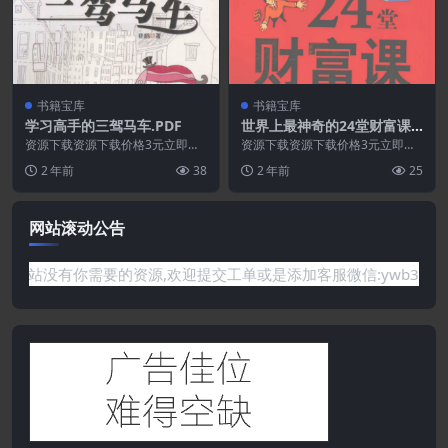
书籍宝库
书籍宝库
学习高手的三驾马车.PDF
世界上最神奇的24堂财富课-
获得财富的终极秘密.PDF
资源下载资源下载价格3元立即购
资源下载资源下载价格3元立即购
买 或 ...
买 或 ...
2 年前
38
2 年前
25
网站滚动公告
你需要的资源,欢迎提交工单或是添加客服微信:ywb386获取帮助