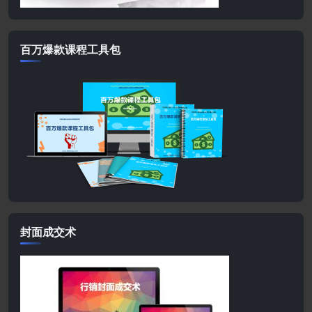
百万爆款课程工具包
封面成交术