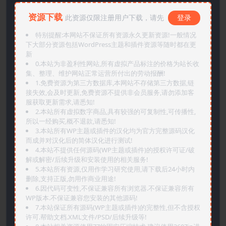
资源下载
此资源仅限注册用户下载，请先
登录
特别提醒:本网站不保证所有资源永久更新资源!一般情况
下大部分资源包括WordPress主题和插件资源等随时都在更
新
0.本站为非盈利性网站,所有虚拟产品标注的价格为站长收
集、整理、维护网站正常运营所付出的劳动报酬!
1.免费资源为第三方数据库,本网站不存储第三方数据,链
接失效,会及时更新,免费资源不提供非会员服务,请勿添加客
服获取更新需求,请悉知!
2.本站所有虚拟数字商品,具有较强的可复制性,可传播性,
所以一经购买,概不退款,请悉知!
3.本站所有WP主题或插件的汉化均为官方完整源码汉化
而成并对汉化后的简体汉化进行测试!
4.本站不提供任何源码(WP主题或插件)的授权许可证/破
解或解密/后续升级和安装使用的相关服务!
5.本站所有资源,仅用作学习研究使用,请下载后24小时内
删除,支持正版,勿用作商业用途!
6.因代码可变性,不保证兼容所有浏览器.不保证兼容所有
WP版本.不保证兼容您安装的其他源码!
7.本站保证所有源码(WP主题或插件)的完整性,但不含授权
许可.帮助文档.XML文件/PSD/后续升级等!