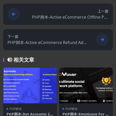
上一篇
PHP脚本-Active eCommerce Offline Pay
ment Addon 1.5.0(Active eCommerce CM
S拓展)
下一篇
PHP脚本-Active eCommerce Refund Add
on 1.6.0 (Active eCommerce CMS拓展)
相关文章
PHP脚本
PHP脚本
PHP脚本-Dot Accounts 2.7
PHP脚本-Emoticons For W