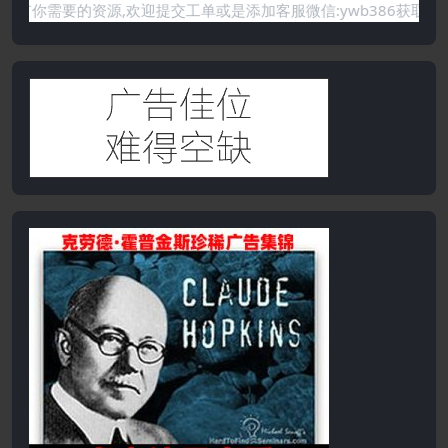
要的资源,欢迎提交工单或是添加客服微信:ywb386获取帮助！