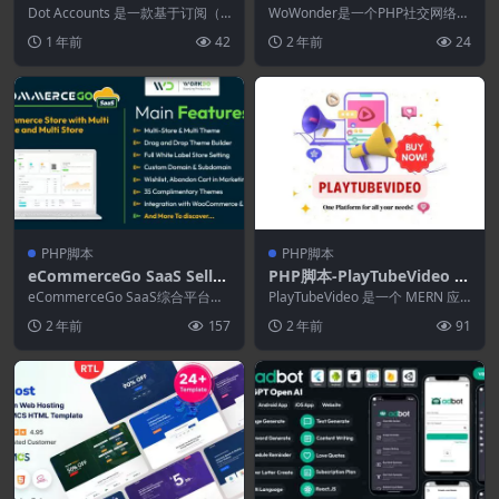
–SaaS商业和会计软件
owonder 4.3(WoWonder
Dot Accounts 是一款基于订阅（S
WoWonder是一个PHP社交网络脚
aaS）的多业务和会计软件，您可
拓展)–终极PHP社交网络平台
本，WoWonder是创建自己的社交
1 年前
42
2 年前
24
以向...
网络网...
PHP脚本
PHP脚本
eCommerceGo SaaS Seller
PHP脚本-PlayTubeVideo 4.
App 1.2
4–直播和视频CMS平台
eCommerceGo SaaS综合平台可
PlayTubeVideo 是一个 MERN 应
让您轻松管理商店，从产品到订
用程序，后端使用 Node.js...
2 年前
157
2 年前
91
单，一切都...