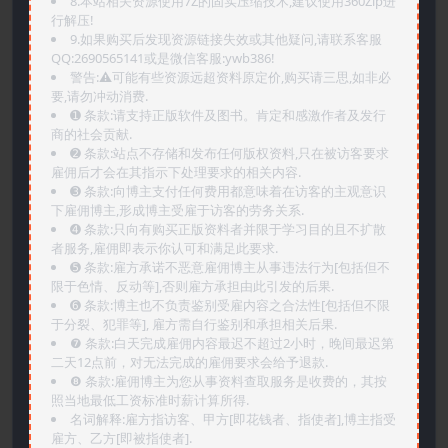
8.本站相关资源使用7Z的固实压缩技术,建议使用360Zip进
行解压!
9.如果购买后发现资源链接失效或其他疑问,请联系客服
QQ:2690565141或是微信客服:ywb386!
警告:⚠️可能有些资源远超资料原定价,购买请三思,如非必
要,请勿冲动消费.
➊️ 条款:请支持正版软件及图书。肯定和感激作者及发行
商的社会贡献.
➋️ 条款:站点不存储和发布任何版权资料,只在被访客要求
雇佣后才会在其指示下处理要求的相关内容.
➌️ 条款:向博主支付任何费用都意味着在访客的主观意识
下雇佣博主,形成博主受雇于访客的劳务关系.
➍️ 条款:只向有购买正版资料者并限于学习目的且不扩散
者服务,雇佣即表示你认可和满足此要求.
➎ 条款:雇方承诺不恶意雇佣博主从事违法行为[包括但不
限于色情、反动等],否则雇方承担由此引发的后果.
➏️ 条款:博主也不负责鉴别受雇内容之合法性[包括但不限
于分裂、犯罪等], 雇方需自行鉴别和承担相关后果.
❼ 条款:白天完成雇佣内容最迟不超过2小时，晚间最迟第
二天12点前，对无法完成的雇佣要求会给予退款.
❽ 条款:雇佣博主为您从事资料查取服务是收费的，其按
照当地最低工资标准时薪计算所得.
名词解释:雇方指访客、甲方[即花钱者、指使者],博主指受
雇方、乙方[即被指使者].