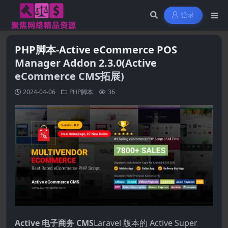
登录
PHP脚本-Active eCommerce POS
Manager Addon 2.3.0(Active
eCommerce CMS拓展)
2024-04-06
PHP脚本
36
Active 电子商务 CMS
Laravel 版本的 Active Super