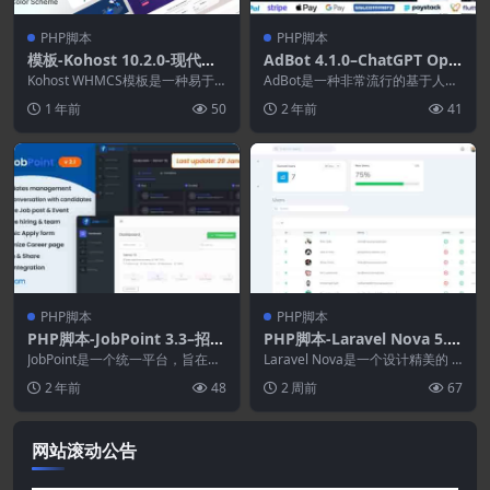
PHP脚本
PHP脚本
模板-Kohost 10.2.0-现代网
AdBot 4.1.0–ChatGPT Ope
络托管和WHMC模板
n AI Android and iOS App
Kohost WHMCS模板是一种易于
AdBot是一种非常流行的基于人工
使用的功能强大，移动友好型，高
智能的程序，人们用它来生成对
1 年前
50
2 年前
41
度可定制的S...
话。聊天机器人有一...
PHP脚本
PHP脚本
PHP脚本-JobPoint 3.3–招聘
PHP脚本-Laravel Nova 5.9.
管理系统
5-设计精美的Laravel管理面
JobPoint是一个统一平台，旨在帮
Laravel Nova是一个设计精美的 L
助求职者、代理商和雇主通过协作
板
aravel 管理面板。Nova 由...
2 年前
48
2 周前
67
更有效地管理...
网站滚动公告