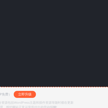
IP免费）
立即升级
源包括WordPress主题和插件资源等随时都在更新
整理、维护网站正常运营所付出的劳动报酬!