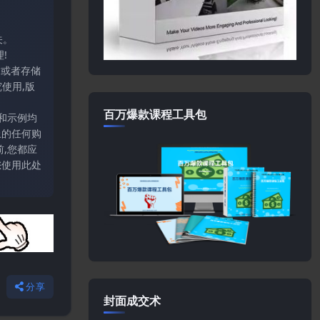
关。
!
输或者存储
使用,版
百万爆款课程工具包
和示例均
上的任何购
,您都应
您使用此处
分享
封面成交术