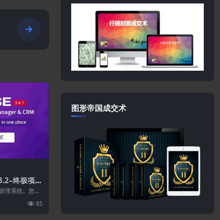
图形帝国成交术
.8.2–终极项目
目管理系统。您可
客户、发票、支
85