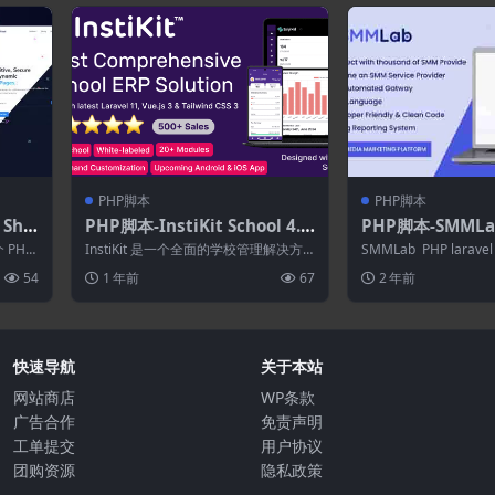
PHP脚本
PHP脚本
 Sho
PHP脚本-InstiKit School 4.7.
PHP脚本-SMMLab
器.简历
0–学校管理系统和学校ERP
媒体营销SMM平
个 PHP
InstiKit 是一个全面的学校管理解决方
SMMLab PHP lara
案，旨在简化您机构的运营。无论您需
媒体营销解决方案。它是
54
1 年前
67
2 年前
要...
快速导航
关于本站
网站商店
WP条款
广告合作
免责声明
工单提交
用户协议
团购资源
隐私政策