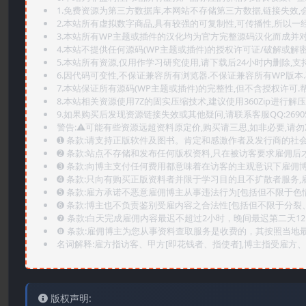
1.免费资源为第三方数据库,本网站不存储第三方数据,链接失效,
2.本站所有虚拟数字商品,具有较强的可复制性,可传播性,所以一经
3.本站所有WP主题或插件的汉化均为官方完整源码汉化而成并
4.本站不提供任何源码(WP主题或插件)的授权许可证/破解或解
5.本站所有资源,仅用作学习研究使用,请下载后24小时内删除,支
6.因代码可变性,不保证兼容所有浏览器.不保证兼容所有WP版本
7.本站保证所有源码(WP主题或插件)的完整性,但不含授权许可.帮助
8.本站相关资源使用7Z的固实压缩技术,建议使用360Zip进行解压
9.如果购买后发现资源链接失效或其他疑问,请联系客服QQ:2690565
警告:⚠️可能有些资源远超资料原定价,购买请三思,如非必要,请勿
➊️ 条款:请支持正版软件及图书。肯定和感激作者及发行商的社会
➋️ 条款:站点不存储和发布任何版权资料,只在被访客要求雇佣
➌️ 条款:向博主支付任何费用都意味着在访客的主观意识下雇佣
➍️ 条款:只向有购买正版资料者并限于学习目的且不扩散者服务
➎ 条款:雇方承诺不恶意雇佣博主从事违法行为[包括但不限于色
➏️ 条款:博主也不负责鉴别受雇内容之合法性[包括但不限于分裂
❼ 条款:白天完成雇佣内容最迟不超过2小时，晚间最迟第二天1
❽ 条款:雇佣博主为您从事资料查取服务是收费的，其按照当地
名词解释:雇方指访客、甲方[即花钱者、指使者],博主指受雇方、乙
版权声明: