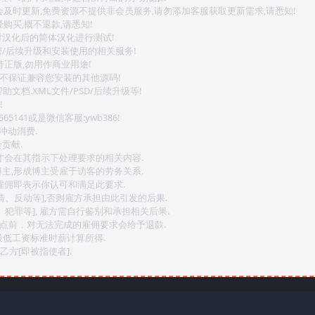
会及时更新,免费资源不提供非会员服务,请勿添加客服获取更新需求,请悉知!
购买,概不退款,请悉知!
对汉化后的简体汉化进行测试!
密/后续升级和安装使用的相关服务!
持正版,勿用作商业用途!
.不保证兼容您安装的其他源码!
文档.XML文件/PSD/后续升级等!
!
141或是微信客服:ywb386!
冲动消费.
贡献.
后才会在其指示下处理要求的相关内容.
博主,形成博主受雇于访客的劳务关系.
,雇佣即表示你认可和满足此要求.
情、反动等],否则雇方承担由此引发的后果.
、犯罪等], 雇方需自行鉴别和承担相关后果.
2点前，对无法完成的雇佣要求会给予退款.
最低工资标准时薪计算所得.
方[即被指使者].