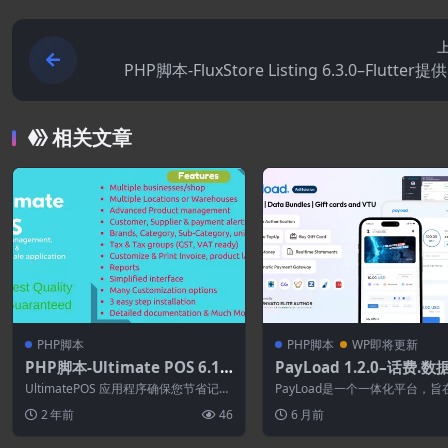
PHP脚本-FluxStore Listing 6.3.0–Flutter
佳目录WooCommerce应
相关文章
PHP脚本
PHP脚本
WP即将更新
PHP脚本-Ultimate POS 6.1–
PayLoad 1.2.0–话费.
最佳 ERP.库存管理.销售点和发
包.礼品卡和虚拟充值卡完
UltimatePOS 应用程序确保您节省记账
PayLoad是一个一体化平台，旨
票应用程序
决方案
会计和库存信息的耗时过程。 终极 ...
创业者轻松开展盈利的手机充值
2 年前
46
6 月前
套餐和...