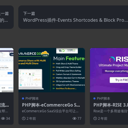
上一篇
下一篇
提供的最
WordPress插件-Events Shortcodes & Block Pro F
用程序
or The Events Calendar 4.4.0
PHP脚本
PHP脚本
数据流量
PHP脚本-eCommerceGo Saa
PHP脚本-RISE 3
整解
S 4.4.0–电子商务商店
经理和CRM
在帮助
eCommerceGo SaaS综合平台可让您
Rise是一个多用途项
、流量
轻松管理商店，从产品到订单，一切
以使用它来管理项目、
34
2 年前
77
2 年前
都...
持票证、...