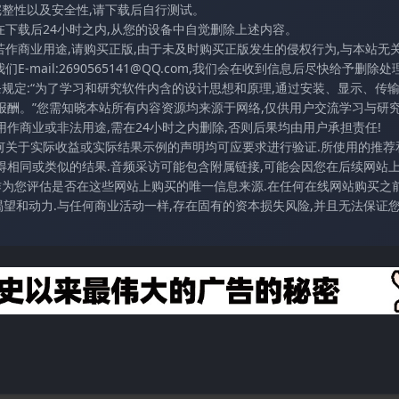
完整性以及安全性,请下载后自行测试。
在下载后24小时之内,从您的设备中自觉删除上述内容。
若作商业用途,请购买正版,由于未及时购买正版发生的侵权行为,与本站无
mail:2690565141@QQ.com,我们会在收到信息后尽快给予删除处理
条规定:“为了学习和研究软件内含的设计思想和原理,通过安装、显示、传
报酬。”您需知晓本站所有内容资源均来源于网络,仅供用户交流学习与研究
作商业或非法用途,需在24小时之内删除,否则后果均由用户承担责任!
任何关于实际收益或实际结果示例的声明均可应要求进行验证.所使用的推荐
得相同或类似的结果.音频采访可能包含附属链接,可能会因您在后续网站
访作为您评估是否在这些网站上购买的唯一信息来源.在任何在线网站购买之前
望和动力.与任何商业活动一样,存在固有的资本损失风险,并且无法保证