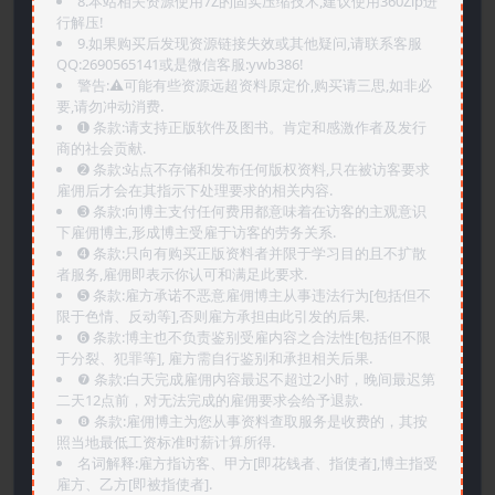
8.本站相关资源使用7Z的固实压缩技术,建议使用360Zip进
行解压!
9.如果购买后发现资源链接失效或其他疑问,请联系客服
QQ:2690565141或是微信客服:ywb386!
警告:⚠️可能有些资源远超资料原定价,购买请三思,如非必
要,请勿冲动消费.
➊️ 条款:请支持正版软件及图书。肯定和感激作者及发行
商的社会贡献.
➋️ 条款:站点不存储和发布任何版权资料,只在被访客要求
雇佣后才会在其指示下处理要求的相关内容.
➌️ 条款:向博主支付任何费用都意味着在访客的主观意识
下雇佣博主,形成博主受雇于访客的劳务关系.
➍️ 条款:只向有购买正版资料者并限于学习目的且不扩散
者服务,雇佣即表示你认可和满足此要求.
➎ 条款:雇方承诺不恶意雇佣博主从事违法行为[包括但不
限于色情、反动等],否则雇方承担由此引发的后果.
➏️ 条款:博主也不负责鉴别受雇内容之合法性[包括但不限
于分裂、犯罪等], 雇方需自行鉴别和承担相关后果.
❼ 条款:白天完成雇佣内容最迟不超过2小时，晚间最迟第
二天12点前，对无法完成的雇佣要求会给予退款.
❽ 条款:雇佣博主为您从事资料查取服务是收费的，其按
照当地最低工资标准时薪计算所得.
名词解释:雇方指访客、甲方[即花钱者、指使者],博主指受
雇方、乙方[即被指使者].