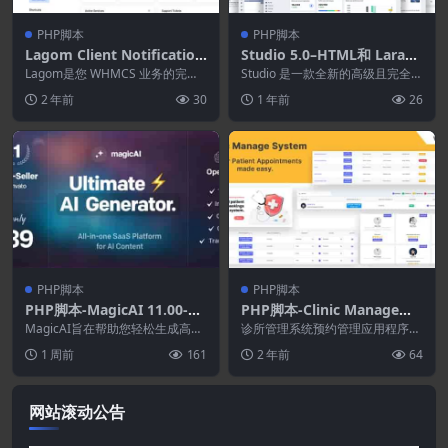
PHP脚本
PHP脚本
Lagom Client Notification
Studio 5.0–HTML和 Larave
s 1.1.0–WHMCS业务解决方
l 12.x Bootstrap 5管理模板
Lagom是您 WHMCS 业务的完美
Studio 是一款全新的高级且完全响
案
解决方案。 利用 Lagom 产品释放
应式的 Bootstrap 5 管理模板。...
2 年前
30
1 年前
26
W...
PHP脚本
PHP脚本
PHP脚本-MagicAI 11.00-O
PHP脚本-Clinic Manageme
penAI内容.文本.图像.聊天.
nt System 8.1.0–医患预约
MagicAI旨在帮助您轻松生成高质
诊所管理系统预约管理应用程序，
代码生成器作为SaaS
量文本。借助我们直观的界面和强
管理系统
允许医院和医生安排时间并让患者
1 周前
161
2 年前
64
大的功能，您可...
根据可用时段进行预约...
网站滚动公告