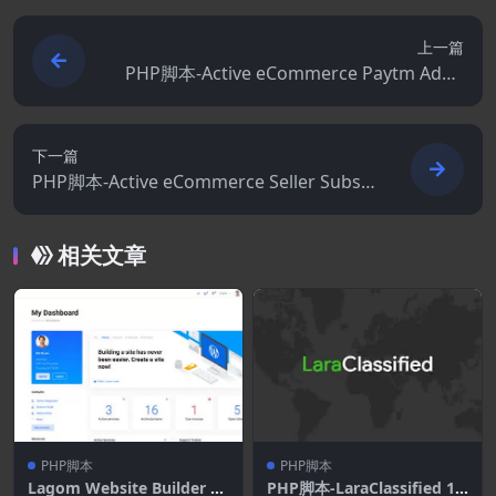
上一篇
PHP脚本-Active eCommerce Paytm Addo
n 2.0(Active eCommerce CMS拓展)
下一篇
PHP脚本-Active eCommerce Seller Subsc
ription Addon 2.1.0 (Active eCommerce C
MS拓展)
相关文章
PHP脚本
PHP脚本
Lagom Website Builder 1.
PHP脚本-LaraClassified 16.