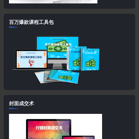
百万爆款课程工具包
封面成交术