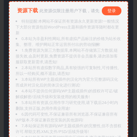
资源下载
此资源仅限注册用户下载，请先
登录
特别提醒:本网站不保证所有资源永久更新资源!一般情况
下大部分资源包括WordPress主题和插件资源等随时都在更
新
0.本站为非盈利性网站,所有虚拟产品标注的价格为站长收
集、整理、维护网站正常运营所付出的劳动报酬!
1.免费资源为第三方数据库,本网站不存储第三方数据,链
接失效,会及时更新,免费资源不提供非会员服务,请勿添加客
服获取更新需求,请悉知!
2.本站所有虚拟数字商品,具有较强的可复制性,可传播性,
所以一经购买,概不退款,请悉知!
3.本站所有WP主题或插件的汉化均为官方完整源码汉化
而成并对汉化后的简体汉化进行测试!
4.本站不提供任何源码(WP主题或插件)的授权许可证/破
解或解密/后续升级和安装使用的相关服务!
5.本站所有资源,仅用作学习研究使用,请下载后24小时内
删除,支持正版,勿用作商业用途!
6.因代码可变性,不保证兼容所有浏览器.不保证兼容所有
WP版本.不保证兼容您安装的其他源码!
7.本站保证所有源码(WP主题或插件)的完整性,但不含授权
许可.帮助文档.XML文件/PSD/后续升级等!