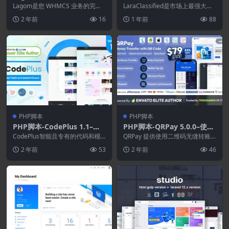
0.1–WHMCS业务解决方案
0.1-分类广告Web应用程序
Lagom是您 WHMCS 业务的完美
LaraClassified是市场上最强大的
解决方案。 利用 Lagom 产品释放
分类广告 Web 应用程序。具有完
2 年前
16
1 年前
88
W...
全...
PHP脚本
PHP脚本
PHP脚本-CodePlus 1.1–代
PHP脚本-QRPay 5.0.0–使用
码和模板市场
二维码转账完整解决方案
CodePlus智能且专有的代码和模
QRPay 提供使用二维码无缝转账
板销售市场，具有巨大的自动化功
的全面解决方案，适用于 Android
2 年前
53
2 年前
46
能，包括自动付...
和 i...