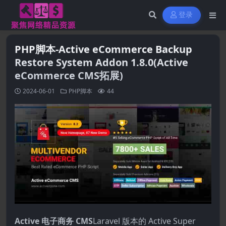
登录
PHP脚本-Active eCommerce Backup
Restore System Addon 1.8.0(Active
eCommerce CMS拓展)
2024-06-01
PHP脚本
44
Active 电子商务 CMS
Laravel 版本的 Active Super