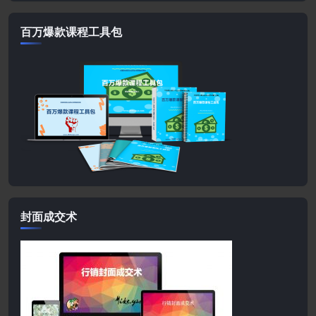
百万爆款课程工具包
封面成交术