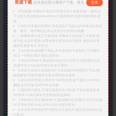
资源下载
此资源仅限注册用户下载，请先
登录
特别提醒:本网站不保证所有资源永久更新资源!一般情况
下大部分资源包括WordPress主题和插件资源等随时都在更
新
0.本站为非盈利性网站,所有虚拟产品标注的价格为站长收
集、整理、维护网站正常运营所付出的劳动报酬!
1.免费资源为第三方数据库,本网站不存储第三方数据,链
接失效,会及时更新,免费资源不提供非会员服务,请勿添加客
服获取更新需求,请悉知!
2.本站所有虚拟数字商品,具有较强的可复制性,可传播性,
所以一经购买,概不退款,请悉知!
3.本站所有WP主题或插件的汉化均为官方完整源码汉化
而成并对汉化后的简体汉化进行测试!
4.本站不提供任何源码(WP主题或插件)的授权许可证/破
解或解密/后续升级和安装使用的相关服务!
5.本站所有资源,仅用作学习研究使用,请下载后24小时内
删除,支持正版,勿用作商业用途!
6.因代码可变性,不保证兼容所有浏览器.不保证兼容所有
WP版本.不保证兼容您安装的其他源码!
7.本站保证所有源码(WP主题或插件)的完整性,但不含授权
许可.帮助文档.XML文件/PSD/后续升级等!
8.本站相关资源使用7Z的固实压缩技术,建议使用360Zip进
行解压!