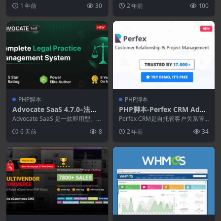
约会社交网络的社交应用程序，
代码生成器
使用户能够利用 OpenAI 人工智
1 年前
30
2 年前
100
Q...
能...
PHP脚本
PHP脚本
Advocate SaaS 4.7.0–法律
PHP脚本-Perfex CRM Addo
实践管理
ns(Perfex拓展)
Advocate SaaS 是一款即用型、自
Perfex CRM是自托管客户关系管
托管的法律实践管理系统，专为律
理软件，非常适合几乎所有公司、
6 天前
8
2 年前
34
师、辩...
自由职业者或...