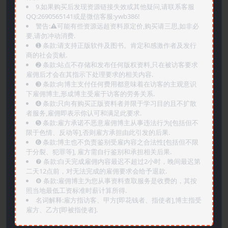
9.如果购买后发现资源链接失效或其他疑问,请联系客服
QQ:2690565141或是微信客服:ywb386!
警告:⚠️可能有些资源远超资料原定价,购买请三思,如非必
要,请勿冲动消费.
➊️ 条款:请支持正版软件及图书。肯定和感激作者及发行
商的社会贡献.
➋️ 条款:站点不存储和发布任何版权资料,只在被访客要求
雇佣后才会在其指示下处理要求的相关内容.
➌️ 条款:向博主支付任何费用都意味着在访客的主观意识
下雇佣博主,形成博主受雇于访客的劳务关系.
➍️ 条款:只向有购买正版资料者并限于学习目的且不扩散
者服务,雇佣即表示你认可和满足此要求.
➎ 条款:雇方承诺不恶意雇佣博主从事违法行为[包括但不
限于色情、反动等],否则雇方承担由此引发的后果.
➏️ 条款:博主也不负责鉴别受雇内容之合法性[包括但不限
于分裂、犯罪等], 雇方需自行鉴别和承担相关后果.
❼ 条款:白天完成雇佣内容最迟不超过2小时，晚间最迟第
二天12点前，对无法完成的雇佣要求会给予退款.
❽ 条款:雇佣博主为您从事资料查取服务是收费的，其按
照当地最低工资标准时薪计算所得.
名词解释:雇方指访客、甲方[即花钱者、指使者],博主指受
雇方、乙方[即被指使者].