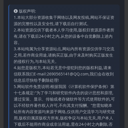
版权声明:
1.本站大部分资源收集于网络以及网友投稿,网站不保证资
源的完整性以及安全性,请下载后自行测试。
2.本站资源仅供下载者本人学习使用,版权归资源原作者所
有,请在下载后24小时之内,从您的设备中自觉删除上述内
容。
3.本站纯属为分享资源站点,网站内所有资源仅供学习交流
之用,若作商业用途,请购买正版,由于未及时购买正版发生
的侵权行为,与本站无关。
4.如您是版权方,本站若无意中侵犯到您的版权利益,请来
信联系我们E-mail:2690565141@QQ.com,我们会在收到
信息后尽快给予删除处理!
5.网站软件免责说明:根据我国《计算机软件保护条例》第
十七条规定:“为了学习和研究软件内含的设计思想和原理,
通过安装、显示、传输或者存储软件等方式使用软件的,可
以不经软件著作权人许可,不向其支付报酬。”您需知晓本
站所有内容资源均来源于网络,仅供用户交流学习与研究使
用,版权归属原版权方所有,版权争议与本站无关,用户本人
下载后不能用作商业或非法用途,需在24小时之内删除,否