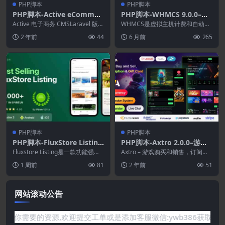
PHP脚本
PHP脚本
PHP脚本-Active eCommer
PHP脚本-WHMCS 9.0.0–虚
ce Backup Restore System
拟主机计费和自动化平台
Active 电子商务 CMSLaravel 版本
WHMCS是虚拟主机计费和自动化
Addon 1.8.0(Active eCom
的 Active Super ...
平台。虚拟主机自动化变得简单。
2 年前
44
6 月前
265
今天开始网络托管业...
merce CMS拓展)
PHP脚本
PHP脚本
PHP脚本-FluxStore Listing
PHP脚本-Axtro 2.0.0–游戏
6.3.0–Flutter提供的最佳目
购买和销售.订阅和礼品卡Lar
Fluxstore Listing是一款功能强大
Axtro – 游戏购买和销售，订阅和
录WooCommerce应用程序
的应用程序，可让您快速轻松地为
avel脚本
礼品卡Laravel Scri...
1 周前
81
2 年前
51
您...
网站滚动公告
是网站没有你需要的资源,欢迎提交工单或是添加客服微信:ywb38