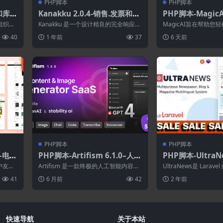
PHP脚本
PHP脚本
S和库存
Kanakku 2.0.4-销售.发票和账
PHP脚本-MagicAI
户管理模板
enAI内容.文本.
助组织和
Kanakku 是一个设计精良的完全响应式
MagicAI旨在帮助
生成器作为SaaS
m...
管理模板，它使 Web 管理过程比以往...
本。借助我们直观的界
40
1 年前
37
6 天前
能，您可...
PHP脚本
PHP脚本
0–电子
PHP脚本-Artifism 6.1.0–人工
PHP脚本-UltraNe
智能内容和图像生成器
aravel报纸.博
用户友好
Artifism 是一款终极的人工智能内容生
UltraNews是 Lara
持AI作家.内容生
现代企
成工具，可帮助您以最少的精力、时间
志，旨在为您提供以现代
41
6 月前
42
2 年前
和...
快速导航
关于本站