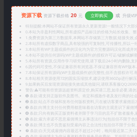
资源下载
20
资源下载价格
元
立即购买
或
升级VI
特别提醒:本网站不保证所有资源永久更新资源!一般情况下大部分资
0.本站为非盈利性网站,所有虚拟产品标注的价格为站长收集、
1.免费资源为第三方数据库,本网站不存储第三方数据,链接失效,
2.本站所有虚拟数字商品,具有较强的可复制性,可传播性,所以一经
3.本站所有WP主题或插件的汉化均为官方完整源码汉化而成并
4.本站不提供任何源码(WP主题或插件)的授权许可证/破解或解
5.本站所有资源,仅用作学习研究使用,请下载后24小时内删除,支
6.因代码可变性,不保证兼容所有浏览器.不保证兼容所有WP版本
7.本站保证所有源码(WP主题或插件)的完整性,但不含授权许可.帮助
8.本站相关资源使用7Z的固实压缩技术,建议使用360Zip进行解压
9.如果购买后发现资源链接失效或其他疑问,请联系客服QQ:2690565
警告:⚠️可能有些资源远超资料原定价,购买请三思,如非必要,请勿
➊️ 条款:请支持正版软件及图书。肯定和感激作者及发行商的社会
➋️ 条款:站点不存储和发布任何版权资料,只在被访客要求雇佣
➌️ 条款:向博主支付任何费用都意味着在访客的主观意识下雇佣
➍️ 条款:只向有购买正版资料者并限于学习目的且不扩散者服务
➎ 条款:雇方承诺不恶意雇佣博主从事违法行为[包括但不限于色
➏️ 条款:博主也不负责鉴别受雇内容之合法性[包括但不限于分裂
❼ 条款:白天完成雇佣内容最迟不超过2小时，晚间最迟第二天1
❽ 条款:雇佣博主为您从事资料查取服务是收费的，其按照当地