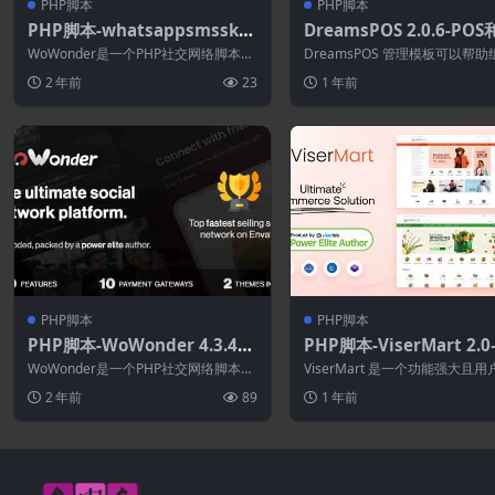
PHP脚本
PHP脚本
PHP脚本-whatsappsmssky
DreamsPOS 2.0.6-PO
petelegramviber social sh
管理管理员仪表板模板
WoWonder是一个PHP社交网络脚本，
DreamsPOS 管理模板可以帮
are pro for wowonder 4.3
WoWonder是创建自己的社交网络网...
跟踪企业中的库存。该模板包括 ite
2 年前
23
1 年前
(WoWonder拓展)–终极PHP
社交网络平台
PHP脚本
PHP脚本
PHP脚本-WoWonder 4.3.4–
PHP脚本-ViserMart 2.
终极PHP社交网络平台
商务购物平台
WoWonder是一个PHP社交网络脚本，
ViserMart 是一个功能强大且
WoWonder是创建自己的社交网络网...
的电子商务解决方案，旨在简化
2 年前
89
1 年前
业...