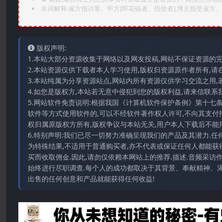
名词解释:雇方指访客、甲方[即花钱者、指使者],博主指受雇方、乙
版权声明:
1.本站大部分资源收集于网络以及网友投稿,网站不保证资源的
2.本站资源仅供下载者本人学习使用,版权归资源原作者所有,请
3.本站纯属为分享资源站点,网站内所有资源仅供学习交流之用,
4.如您是版权方,本站若无意中侵犯到您的版权利益,请来信联系我们E-
5.网站软件免责说明:根据我国《计算机软件保护条例》第十七
软件等方式使用软件的,可以不经软件著作权人许可,不向其支付
权归属原版权方所有,版权争议与本站无关,用户本人下载后不能用
6.特别声明:我们已尽一切努力准确呈现我们的产品及其潜力.
为特殊结果,不适用于普通购买者,亦不代表或保证任何人都能获
买而收取佣金.因此,请勿仅依赖本网站上的推荐.描述.音频采
始终进行尽职调查.每个人的成功都取决于其背景、奉献精神、渴
出售的任何创意和产品就能获得任何收益!