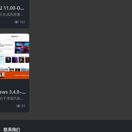
 11.00-Op
图像.聊天.代码
您轻松生成高质量文
面和强大的功
161
ws 3.4.0–L
客多语言系统.支
vel 的干净现代杂
成器
内容为中...
91
联系我们