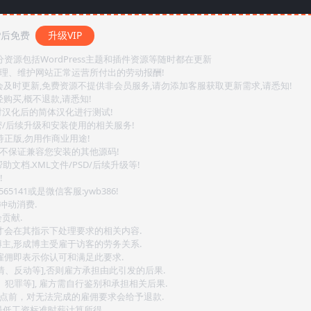
P后免费
升级VIP
源包括WordPress主题和插件资源等随时都在更新
整理、维护网站正常运营所付出的劳动报酬!
会及时更新,免费资源不提供非会员服务,请勿添加客服获取更新需求,请悉知!
购买,概不退款,请悉知!
对汉化后的简体汉化进行测试!
密/后续升级和安装使用的相关服务!
持正版,勿用作商业用途!
.不保证兼容您安装的其他源码!
文档.XML文件/PSD/后续升级等!
!
141或是微信客服:ywb386!
冲动消费.
贡献.
后才会在其指示下处理要求的相关内容.
博主,形成博主受雇于访客的劳务关系.
,雇佣即表示你认可和满足此要求.
情、反动等],否则雇方承担由此引发的后果.
、犯罪等], 雇方需自行鉴别和承担相关后果.
2点前，对无法完成的雇佣要求会给予退款.
最低工资标准时薪计算所得.