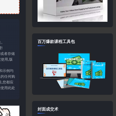
百万爆款课程工具包
关。
!
输或者存储
使用,版
和示例均
上的任何购
,您都应
您使用此处
封面成交术