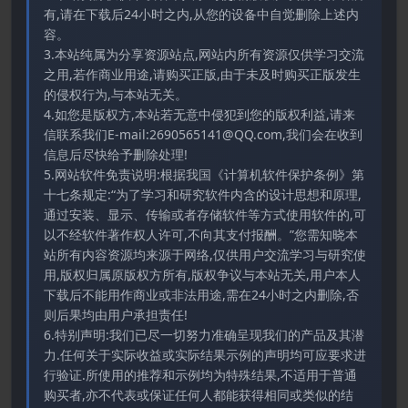
有,请在下载后24小时之内,从您的设备中自觉删除上述内
容。
3.本站纯属为分享资源站点,网站内所有资源仅供学习交流
之用,若作商业用途,请购买正版,由于未及时购买正版发生
的侵权行为,与本站无关。
4.如您是版权方,本站若无意中侵犯到您的版权利益,请来
信联系我们E-mail:2690565141@QQ.com,我们会在收到
信息后尽快给予删除处理!
5.网站软件免责说明:根据我国《计算机软件保护条例》第
十七条规定:“为了学习和研究软件内含的设计思想和原理,
通过安装、显示、传输或者存储软件等方式使用软件的,可
以不经软件著作权人许可,不向其支付报酬。”您需知晓本
站所有内容资源均来源于网络,仅供用户交流学习与研究使
用,版权归属原版权方所有,版权争议与本站无关,用户本人
下载后不能用作商业或非法用途,需在24小时之内删除,否
则后果均由用户承担责任!
6.特别声明:我们已尽一切努力准确呈现我们的产品及其潜
力.任何关于实际收益或实际结果示例的声明均可应要求进
行验证.所使用的推荐和示例均为特殊结果,不适用于普通
购买者,亦不代表或保证任何人都能获得相同或类似的结