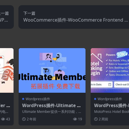
上一篇
下一篇
eWP拓
WooCommerce插件-WooCommerce Frontend M
展)
anager–Affiliate 1.2.7
Wordpress插件
Wordpress插件
er 4.
WordPress插件-Ultimate M
WordPress插件-
tor
ember–Friends 2.2.7(Ultim
Hotel Booking
灵活的电子
Ultimate Member提供一系列功能，包
MotoPress Hotel 
ate Member拓展)-会员Word
订WordPress插
括用户配置文件、成员目录、用户注...
网站所有者以及为客户构
43
2 年前
19
2 周前
Press插件