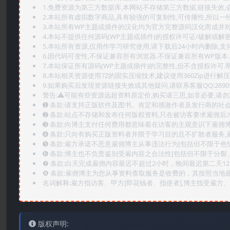
1.免费资源为第三方数据库,本网站不存储第三方数据,链接失效,
2.本站所有虚拟数字商品,具有较强的可复制性,可传播性,所以一经
3.本站所有WP主题或插件的汉化均为官方完整源码汉化而成并
4.本站不提供任何源码(WP主题或插件)的授权许可证/破解或解
5.本站所有资源,仅用作学习研究使用,请下载后24小时内删除,支
6.因代码可变性,不保证兼容所有浏览器.不保证兼容所有WP版本
7.本站保证所有源码(WP主题或插件)的完整性,但不含授权许可.帮助
8.本站相关资源使用7Z的固实压缩技术,建议使用360Zip进行解压
9.如果购买后发现资源链接失效或其他疑问,请联系客服QQ:2690565
警告:⚠️可能有些资源远超资料原定价,购买请三思,如非必要,请勿
➊️ 条款:请支持正版软件及图书。肯定和感激作者及发行商的社会
➋️ 条款:站点不存储和发布任何版权资料,只在被访客要求雇佣
➌️ 条款:向博主支付任何费用都意味着在访客的主观意识下雇佣
➍️ 条款:只向有购买正版资料者并限于学习目的且不扩散者服务
➎ 条款:雇方承诺不恶意雇佣博主从事违法行为[包括但不限于色
➏️ 条款:博主也不负责鉴别受雇内容之合法性[包括但不限于分裂
❼ 条款:白天完成雇佣内容最迟不超过2小时，晚间最迟第二天1
❽ 条款:雇佣博主为您从事资料查取服务是收费的，其按照当地
名词解释:雇方指访客、甲方[即花钱者、指使者],博主指受雇方、乙
版权声明: