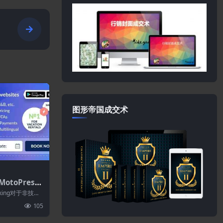
图形帝国成交术
MotoPress
 6.2.2–酒店预
Booking对于非技术
件
建...
105