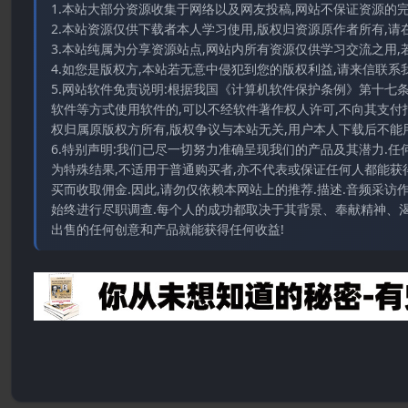
1.本站大部分资源收集于网络以及网友投稿,网站不保证资源的
2.本站资源仅供下载者本人学习使用,版权归资源原作者所有,请
3.本站纯属为分享资源站点,网站内所有资源仅供学习交流之用,
4.如您是版权方,本站若无意中侵犯到您的版权利益,请来信联系我们E-
5.网站软件免责说明:根据我国《计算机软件保护条例》第十七
软件等方式使用软件的,可以不经软件著作权人许可,不向其支付
权归属原版权方所有,版权争议与本站无关,用户本人下载后不能用
6.特别声明:我们已尽一切努力准确呈现我们的产品及其潜力.
为特殊结果,不适用于普通购买者,亦不代表或保证任何人都能获
买而收取佣金.因此,请勿仅依赖本网站上的推荐.描述.音频采
始终进行尽职调查.每个人的成功都取决于其背景、奉献精神、渴
出售的任何创意和产品就能获得任何收益!