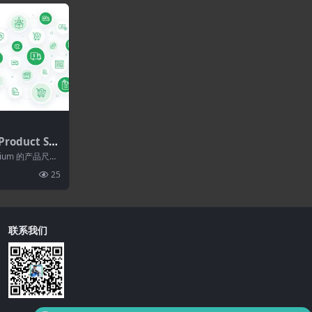
roduct Siz
 for WooCo
emium 的产品尺寸
m 2.4.4
和/或...
25
联系我们