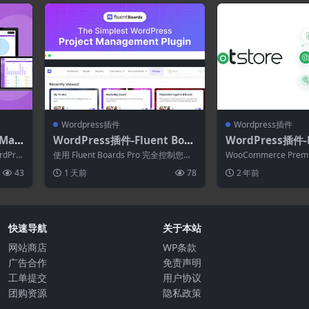
Wordpress插件
Wordpress插件
 Man
WordPress插件-Fluent Boar
WordPress插件-P
Press
ds Pro 2.0.4–WordPress项目
e Charts Plugin
rdPre
使用 Fluent Boards Pro 完全控制您的
WooCommerce Pr
管理插件
mmerce Premiu
项目，这是专为 WordP...
图表插件允许您为您的产品
43
1 天前
78
2 年前
快速导航
关于本站
网站商店
WP条款
广告合作
免责声明
工单提交
用户协议
团购资源
隐私政策