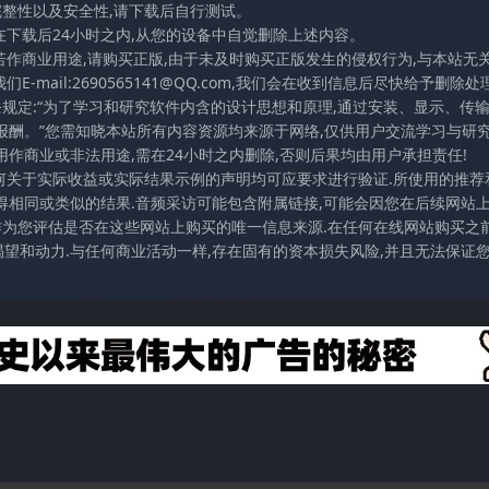
完整性以及安全性,请下载后自行测试。
在下载后24小时之内,从您的设备中自觉删除上述内容。
若作商业用途,请购买正版,由于未及时购买正版发生的侵权行为,与本站无
mail:2690565141@QQ.com,我们会在收到信息后尽快给予删除处理
条规定:“为了学习和研究软件内含的设计思想和原理,通过安装、显示、传
报酬。”您需知晓本站所有内容资源均来源于网络,仅供用户交流学习与研究
作商业或非法用途,需在24小时之内删除,否则后果均由用户承担责任!
任何关于实际收益或实际结果示例的声明均可应要求进行验证.所使用的推荐
得相同或类似的结果.音频采访可能包含附属链接,可能会因您在后续网站
访作为您评估是否在这些网站上购买的唯一信息来源.在任何在线网站购买之前
望和动力.与任何商业活动一样,存在固有的资本损失风险,并且无法保证