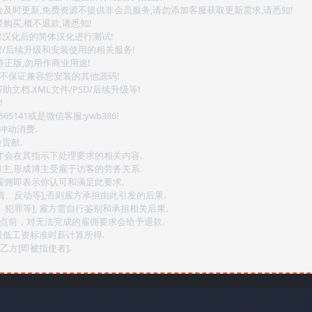
会及时更新,免费资源不提供非会员服务,请勿添加客服获取更新需求,请悉知!
购买,概不退款,请悉知!
对汉化后的简体汉化进行测试!
密/后续升级和安装使用的相关服务!
持正版,勿用作商业用途!
.不保证兼容您安装的其他源码!
文档.XML文件/PSD/后续升级等!
!
141或是微信客服:ywb386!
冲动消费.
贡献.
后才会在其指示下处理要求的相关内容.
博主,形成博主受雇于访客的劳务关系.
,雇佣即表示你认可和满足此要求.
情、反动等],否则雇方承担由此引发的后果.
、犯罪等], 雇方需自行鉴别和承担相关后果.
2点前，对无法完成的雇佣要求会给予退款.
最低工资标准时薪计算所得.
方[即被指使者].