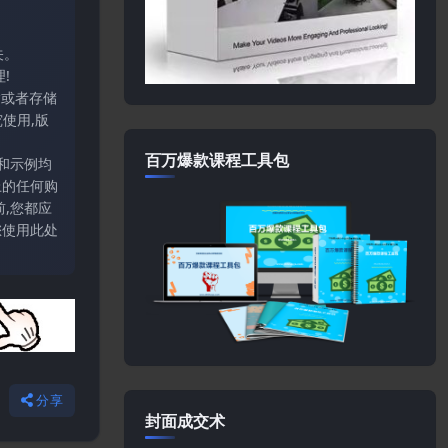
关。
!
输或者存储
使用,版
百万爆款课程工具包
和示例均
上的任何购
,您都应
您使用此处
分享
封面成交术