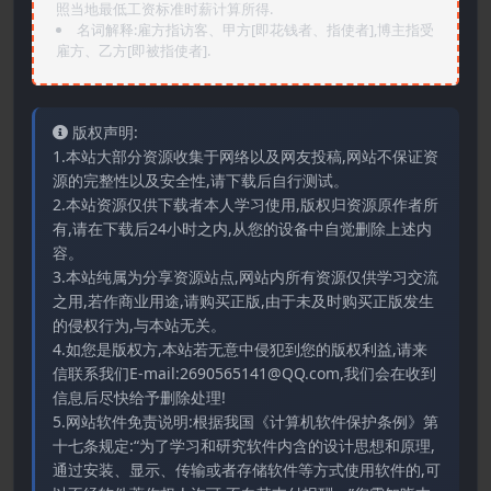
照当地最低工资标准时薪计算所得.
名词解释:雇方指访客、甲方[即花钱者、指使者],博主指受
雇方、乙方[即被指使者].
版权声明:
1.本站大部分资源收集于网络以及网友投稿,网站不保证资
源的完整性以及安全性,请下载后自行测试。
2.本站资源仅供下载者本人学习使用,版权归资源原作者所
有,请在下载后24小时之内,从您的设备中自觉删除上述内
容。
3.本站纯属为分享资源站点,网站内所有资源仅供学习交流
之用,若作商业用途,请购买正版,由于未及时购买正版发生
的侵权行为,与本站无关。
4.如您是版权方,本站若无意中侵犯到您的版权利益,请来
信联系我们E-mail:2690565141@QQ.com,我们会在收到
信息后尽快给予删除处理!
5.网站软件免责说明:根据我国《计算机软件保护条例》第
十七条规定:“为了学习和研究软件内含的设计思想和原理,
通过安装、显示、传输或者存储软件等方式使用软件的,可