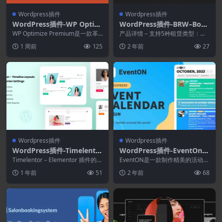
Wordpress插件
Wordpress插件
WordPress插件-WP Optim
WordPress插件-BRW–Boo
ize Premium 4.6.1-WordPr
king Rental Plugin WooCo
WP Optimize Premium是一款革
产品详情 – 支持5种租赁类型：日
ess性能插件
命性的一体化插件，可以清理您的
mmerce 1.5.3
间（日间、酒店时段）、小时、混
1 周前
125
2 年前
27
数据...
合、...
Wordpress插件
Wordpress插件
WordPress插件-Timelento
WordPress插件-EventOn A
r 1.0.4–Elementor的时间轴
ddons(EventOn拓展)
Timelentor – Elementor 插件的时
EventON是一款制作精美的活动日
布局
间线布局是最好的插件之一，...
历，以简约、整洁的设计呈现活
1 年前
51
2 年前
68
动。 Event...