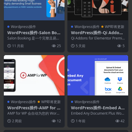
Wordpress插件
Wordpress插件
WP即将更新
WordPress插件-Salon Boo
WordPress插件-Qi Addons
king WordPress Plugin 10.
for Elementor Premium 1.
Salon Booking 是一个完整且易于
Qi Addons for Elementor Premiu
22.0
管理的预约系统，可帮助您的企业
13
m 是一个功能强大的...
11 月前
25
5 天前
5
在您的...
Wordpress插件
WP即将更新
Wordpress插件
WordPress插件-AMP for W
WordPress插件-Embed An
P 1.1.15–加速移动页面
y Document Plus 2.8.6
AMP for WP 会自动为您的 WordP
Embed Any Document Plus Wor
ress 网站添加加速移动页面（G...
dPress 插件可让您轻...
2 周前
12
1 年前
42