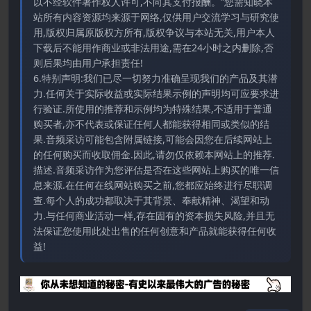
以不经软件著作权人许可,不向其支付报酬。”您需知晓本
站所有内容资源均来源于网络,仅供用户交流学习与研究使
用,版权归属原版权方所有,版权争议与本站无关,用户本人
下载后不能用作商业或非法用途,需在24小时之内删除,否
则后果均由用户承担责任!
6.特别声明:我们已尽一切努力准确呈现我们的产品及其潜
力.任何关于实际收益或实际结果示例的声明均可应要求进
行验证.所使用的推荐和示例均为特殊结果,不适用于普通
购买者,亦不代表或保证任何人都能获得相同或类似的结
果.音频采访可能包含附属链接,可能会因您在后续网站上
的任何购买而收取佣金.因此,请勿仅依赖本网站上的推荐.
描述.音频采访作为您评估是否在这些网站上购买的唯一信
息来源.在任何在线网站购买之前,您都应始终进行尽职调
查.每个人的成功都取决于其背景、奉献精神、渴望和动
力.与任何商业活动一样,存在固有的资本损失风险,并且无
法保证您使用此处出售的任何创意和产品就能获得任何收
益!