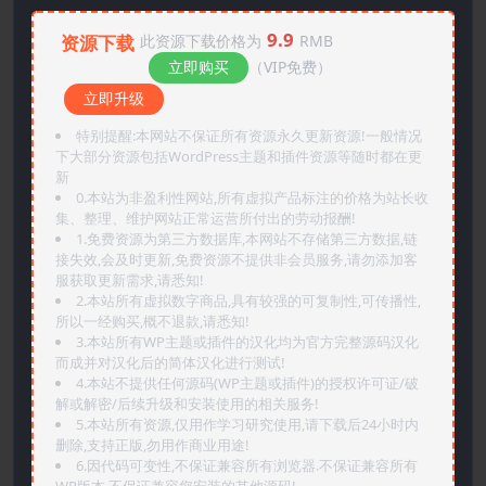
9.9
资源下载
此资源下载价格为
RMB
立即购买
（VIP免费）
立即升级
特别提醒:本网站不保证所有资源永久更新资源!一般情况
下大部分资源包括WordPress主题和插件资源等随时都在更
新
0.本站为非盈利性网站,所有虚拟产品标注的价格为站长收
集、整理、维护网站正常运营所付出的劳动报酬!
1.免费资源为第三方数据库,本网站不存储第三方数据,链
接失效,会及时更新,免费资源不提供非会员服务,请勿添加客
服获取更新需求,请悉知!
2.本站所有虚拟数字商品,具有较强的可复制性,可传播性,
所以一经购买,概不退款,请悉知!
3.本站所有WP主题或插件的汉化均为官方完整源码汉化
而成并对汉化后的简体汉化进行测试!
4.本站不提供任何源码(WP主题或插件)的授权许可证/破
解或解密/后续升级和安装使用的相关服务!
5.本站所有资源,仅用作学习研究使用,请下载后24小时内
删除,支持正版,勿用作商业用途!
6.因代码可变性,不保证兼容所有浏览器.不保证兼容所有