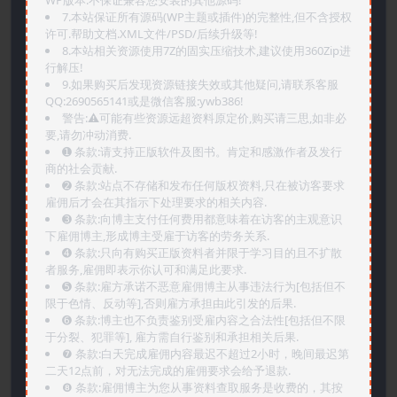
WP版本.不保证兼容您安装的其他源码!
7.本站保证所有源码(WP主题或插件)的完整性,但不含授权
许可.帮助文档.XML文件/PSD/后续升级等!
8.本站相关资源使用7Z的固实压缩技术,建议使用360Zip进
行解压!
9.如果购买后发现资源链接失效或其他疑问,请联系客服
QQ:2690565141或是微信客服:ywb386!
警告:⚠️可能有些资源远超资料原定价,购买请三思,如非必
要,请勿冲动消费.
➊️ 条款:请支持正版软件及图书。肯定和感激作者及发行
商的社会贡献.
➋️ 条款:站点不存储和发布任何版权资料,只在被访客要求
雇佣后才会在其指示下处理要求的相关内容.
➌️ 条款:向博主支付任何费用都意味着在访客的主观意识
下雇佣博主,形成博主受雇于访客的劳务关系.
➍️ 条款:只向有购买正版资料者并限于学习目的且不扩散
者服务,雇佣即表示你认可和满足此要求.
➎ 条款:雇方承诺不恶意雇佣博主从事违法行为[包括但不
限于色情、反动等],否则雇方承担由此引发的后果.
➏️ 条款:博主也不负责鉴别受雇内容之合法性[包括但不限
于分裂、犯罪等], 雇方需自行鉴别和承担相关后果.
❼ 条款:白天完成雇佣内容最迟不超过2小时，晚间最迟第
二天12点前，对无法完成的雇佣要求会给予退款.
❽ 条款:雇佣博主为您从事资料查取服务是收费的，其按