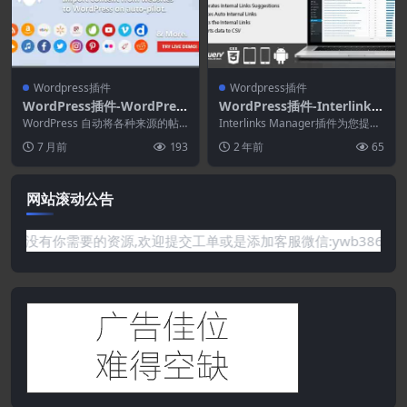
Wordpress插件
Wordpress插件
WordPress插件-WordPres
WordPress插件-Interlinks
s Automatic Plugin 3.129.
Manager 1.36
WordPress 自动将各种来源的帖
Interlinks Manager插件为您提供
0
子到 WordPress。WP自动插件可
了一系列工具来帮助您开发这种结
7 月前
193
2 年前
65
以...
构...
网站滚动公告
题或是网站没有你需要的资源,欢迎提交工单或是添加客服微信:ywb