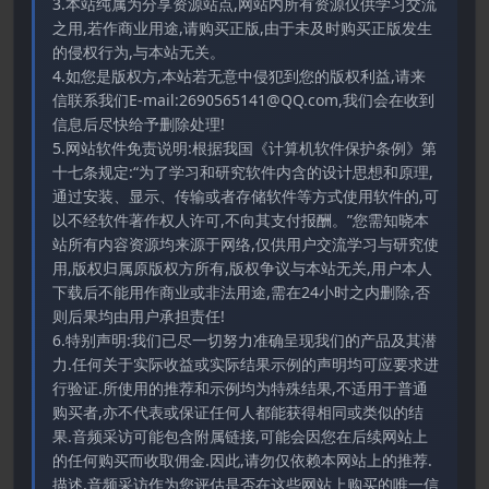
3.本站纯属为分享资源站点,网站内所有资源仅供学习交流
之用,若作商业用途,请购买正版,由于未及时购买正版发生
的侵权行为,与本站无关。
4.如您是版权方,本站若无意中侵犯到您的版权利益,请来
信联系我们E-mail:2690565141@QQ.com,我们会在收到
信息后尽快给予删除处理!
5.网站软件免责说明:根据我国《计算机软件保护条例》第
十七条规定:“为了学习和研究软件内含的设计思想和原理,
通过安装、显示、传输或者存储软件等方式使用软件的,可
以不经软件著作权人许可,不向其支付报酬。”您需知晓本
站所有内容资源均来源于网络,仅供用户交流学习与研究使
用,版权归属原版权方所有,版权争议与本站无关,用户本人
下载后不能用作商业或非法用途,需在24小时之内删除,否
则后果均由用户承担责任!
6.特别声明:我们已尽一切努力准确呈现我们的产品及其潜
力.任何关于实际收益或实际结果示例的声明均可应要求进
行验证.所使用的推荐和示例均为特殊结果,不适用于普通
购买者,亦不代表或保证任何人都能获得相同或类似的结
果.音频采访可能包含附属链接,可能会因您在后续网站上
的任何购买而收取佣金.因此,请勿仅依赖本网站上的推荐.
描述.音频采访作为您评估是否在这些网站上购买的唯一信