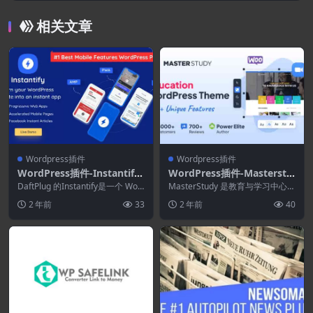
相关文章
Wordpress插件
Wordpress插件
WordPress插件-Instantify
WordPress插件-Masterstu
7.6–PPWA和Google AMP以
dy Lms Pro 4.4.11(Masters
DaftPlug 的Instantify是一个 Wor
MasterStudy 是教育与学习中心的
及适用于WordPress的即时
dPress 插件，它结合...
tudy拓展)
最佳 WordPress 主题——适用...
2 年前
33
2 年前
40
文章