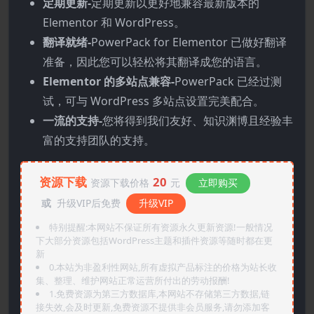
定期更新-
定期更新以更好地兼容最新版本的
Elementor 和 WordPress。
翻译就绪-
PowerPack for Elementor 已做好翻译
准备，因此您可以轻松将其翻译成您的语言。
Elementor 的多站点兼容-
PowerPack 已经过测
试，可与 WordPress 多站点设置完美配合。
一流的支持-
您将得到我们友好、知识渊博且经验丰
富的支持团队的支持。
资源下载
20
资源下载价格
元
立即购买
或
升级VIP后免费
升级VIP
特别提醒:本网站不保证所有资源永久更新资源!一般情况
下大部分资源包括WordPress主题和插件资源等随时都在更
新
0.本站为非盈利性网站,所有虚拟产品标注的价格为站长收
集、整理、维护网站正常运营所付出的劳动报酬!
1.免费资源为第三方数据库,本网站不存储第三方数据,链
接失效,会及时更新,免费资源不提供非会员服务,请勿添加客