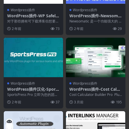
Wordpress插件
Wordpress插件
WordPress插件-WP Safelin
WordPress插件-Newsoma
k Client 1.0.3[WP Safelink
tic 3.3.3–WordPress自动新
对于那些拥有可下载博客但想要在
Newsomatic 是一个功能强大的 W
拓展]–将您的下载链接转换为
违反 Adsense 政策的博客上安装
闻帖子生成器插件
ordPress 插件，使用户能够在其...
2 年前
73
2 年前
29
Adsen...
Adsense
Wordpress插件
Wordpress插件
WordPress插件汉化-Sports
WordPress插件-Cost Calcu
Press Pro 2.7.22
lator Builder Pro 4.0.0
SportsPress Pro 立即为您的团队
Cost Calculator Builder Pro Plug
构建专业的数据驱动体育网站。 S
in for ...
2 年前
37
3 月前
195
p...