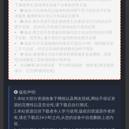
下雇佣博主,形成博主受雇于访客的劳务关系.
➍️ 条款:只向有购买正版资料者并限于学习目的且不扩散
者服务,雇佣即表示你认可和满足此要求.
➎ 条款:雇方承诺不恶意雇佣博主从事违法行为[包括但不
限于色情、反动等],否则雇方承担由此引发的后果.
➏️ 条款:博主也不负责鉴别受雇内容之合法性[包括但不限
于分裂、犯罪等], 雇方需自行鉴别和承担相关后果.
❼ 条款:白天完成雇佣内容最迟不超过2小时，晚间最迟第
二天12点前，对无法完成的雇佣要求会给予退款.
❽ 条款:雇佣博主为您从事资料查取服务是收费的，其按
照当地最低工资标准时薪计算所得.
名词解释:雇方指访客、甲方[即花钱者、指使者],博主指受
雇方、乙方[即被指使者].
版权声明:
1.本站大部分资源收集于网络以及网友投稿,网站不保证资
源的完整性以及安全性,请下载后自行测试。
2.本站资源仅供下载者本人学习使用,版权归资源原作者所
有,请在下载后24小时之内,从您的设备中自觉删除上述内
容。