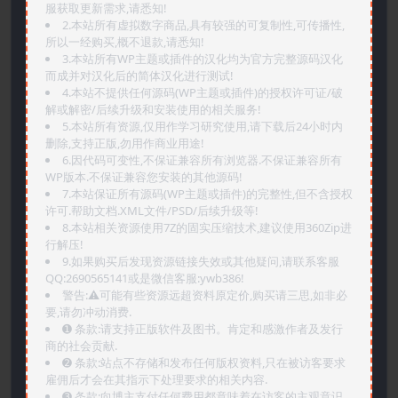
服获取更新需求,请悉知!
2.本站所有虚拟数字商品,具有较强的可复制性,可传播性,
所以一经购买,概不退款,请悉知!
3.本站所有WP主题或插件的汉化均为官方完整源码汉化
而成并对汉化后的简体汉化进行测试!
4.本站不提供任何源码(WP主题或插件)的授权许可证/破
解或解密/后续升级和安装使用的相关服务!
5.本站所有资源,仅用作学习研究使用,请下载后24小时内
删除,支持正版,勿用作商业用途!
6.因代码可变性,不保证兼容所有浏览器.不保证兼容所有
WP版本.不保证兼容您安装的其他源码!
7.本站保证所有源码(WP主题或插件)的完整性,但不含授权
许可.帮助文档.XML文件/PSD/后续升级等!
8.本站相关资源使用7Z的固实压缩技术,建议使用360Zip进
行解压!
9.如果购买后发现资源链接失效或其他疑问,请联系客服
QQ:2690565141或是微信客服:ywb386!
警告:⚠️可能有些资源远超资料原定价,购买请三思,如非必
要,请勿冲动消费.
➊️ 条款:请支持正版软件及图书。肯定和感激作者及发行
商的社会贡献.
➋️ 条款:站点不存储和发布任何版权资料,只在被访客要求
雇佣后才会在其指示下处理要求的相关内容.
➌️ 条款:向博主支付任何费用都意味着在访客的主观意识