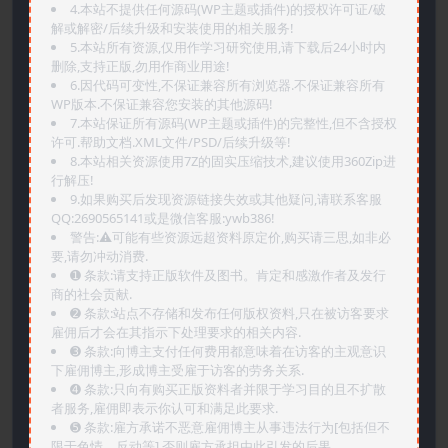
4.本站不提供任何源码(WP主题或插件)的授权许可证/破
解或解密/后续升级和安装使用的相关服务!
5.本站所有资源,仅用作学习研究使用,请下载后24小时内
删除,支持正版,勿用作商业用途!
6.因代码可变性,不保证兼容所有浏览器.不保证兼容所有
WP版本.不保证兼容您安装的其他源码!
7.本站保证所有源码(WP主题或插件)的完整性,但不含授权
许可.帮助文档.XML文件/PSD/后续升级等!
8.本站相关资源使用7Z的固实压缩技术,建议使用360Zip进
行解压!
9.如果购买后发现资源链接失效或其他疑问,请联系客服
QQ:2690565141或是微信客服:ywb386!
警告:⚠️可能有些资源远超资料原定价,购买请三思,如非必
要,请勿冲动消费.
➊️ 条款:请支持正版软件及图书。肯定和感激作者及发行
商的社会贡献.
➋️ 条款:站点不存储和发布任何版权资料,只在被访客要求
雇佣后才会在其指示下处理要求的相关内容.
➌️ 条款:向博主支付任何费用都意味着在访客的主观意识
下雇佣博主,形成博主受雇于访客的劳务关系.
➍️ 条款:只向有购买正版资料者并限于学习目的且不扩散
者服务,雇佣即表示你认可和满足此要求.
➎ 条款:雇方承诺不恶意雇佣博主从事违法行为[包括但不
限于色情、反动等],否则雇方承担由此引发的后果.