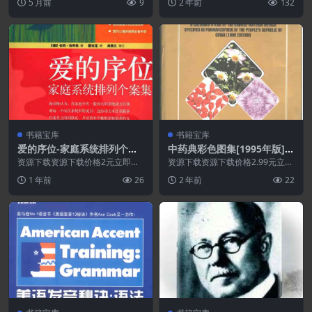
5 月前
9
2 年前
132
别提醒:本网站不...
识自己的书。它告诉我...
书籍宝库
书籍宝库
爱的序位-家庭系统排列个案
中药典彩色图集[1995年版].P
集.PDF
DF
资源下载资源下载价格2元立即购
资源下载资源下载价格2.99元立即
买 或 ...
购买 或 &n...
1 年前
26
2 年前
22