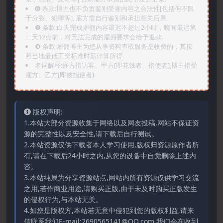
➏️ 条款:博主也不负责鉴别受雇内容之合法性[包括但不限
于分裂、犯罪等], 雇方需自行鉴别和承担相关后果.
❼ 条款:白天完成雇佣内容最迟不超过2小时，晚间最迟第
二天12点前，对无法完成的雇佣要求会给予退款.
❽ 条款:雇佣博主为您从事资料查取服务是收费的，其按
照当地最低工资标准时薪计算所得.
名词解释:雇方指访客、甲方[即花钱者、指使者],博主指受
雇方、乙方[即被指使者].
版权声明:
1.本站大部分资源收集于网络以及网友投稿,网站不保证资
源的完整性以及安全性,请下载后自行测试。
2.本站资源仅供下载者本人学习使用,版权归资源原作者所
有,请在下载后24小时之内,从您的设备中自觉删除上述内
容。
3.本站纯属为分享资源站点,网站内所有资源仅供学习交流
之用,若作商业用途,请购买正版,由于未及时购买正版发生
的侵权行为,与本站无关。
4.如您是版权方,本站若无意中侵犯到您的版权利益,请来
信联系我们E-mail:2690565141@QQ.com,我们会在收到