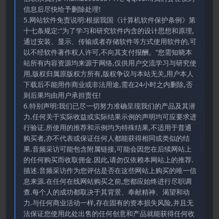
信息后尽快给予删除处理!
5.网站软件免责说明:根据我国《计算机软件保护条例》第
十七条规定:“为了学习和研究软件内含的设计思想和原理,
通过安装、显示、传输或者存储软件等方式使用软件的,可
以不经软件著作权人许可,不向其支付报酬。”您需知晓本
站所有内容资源均来源于网络,仅供用户交流学习与研究使
用,版权归属原版权方所有,版权争议与本站无关,用户本人
下载后不能用作商业或非法用途,需在24小时之内删除,否
则后果均由用户承担责任!
6.特别声明:我们已尽一切努力准确呈现我们的产品及其潜
力.任何关于实际收益或实际结果示例的声明均可应要求进
行验证.所使用的推荐和示例均为特殊结果,不适用于普通
购买者,亦不代表或保证任何人都能获得相同或类似的结
果.音频采访可能包含附属链接,可能会因您在后续网站上
的任何购买而收取佣金.因此,请勿仅依赖本网站上的推荐.
描述.音频采访作为您评估是否在这些网站上购买的唯一信
息来源.在任何在线网站购买之前,您都应始终进行尽职调
查.每个人的成功都取决于其背景、奉献精神、渴望和动
力.与任何商业活动一样,存在固有的资本损失风险,并且无
法保证您使用此处出售的任何创意和产品就能获得任何收