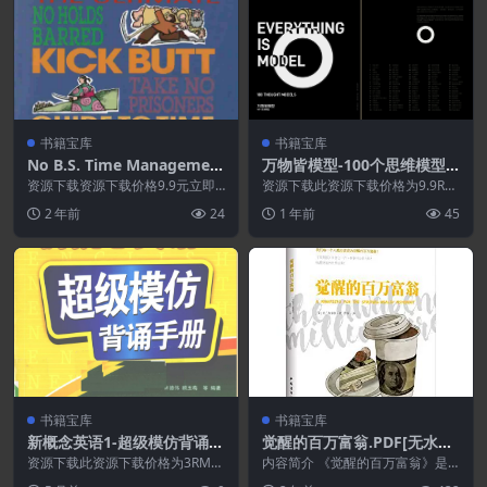
书籍宝库
书籍宝库
No B.S. Time Managemen
万物皆模型-100个思维模型1.
t for Entrepreneurs
0.PDF
资源下载资源下载价格9.9元立即
资源下载此资源下载价格为9.9RM
购买 或 &nb...
B立即购买特别提醒:本网站不保证
2 年前
24
1 年前
45
所有资源永久更...
书籍宝库
书籍宝库
新概念英语1-超级模仿背诵手
觉醒的百万富翁.PDF[无水印
册.PDF
版]
资源下载此资源下载价格为3RMB
内容简介 《觉醒的百万富翁》是
立即购买（VIP免费）立即升级特
一本教你认识财富，认识世界，认