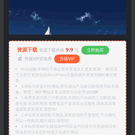
资源下载
9.9
资源下载价格
元
立即购买
或
升级VIP后免费
升级VIP
特别提醒:本网站不保证所有资源永久更新资源!一般情况
下大部分资源包括WordPress主题和插件资源等随时都在更
新
0.本站为非盈利性网站,所有虚拟产品标注的价格为站长收
集、整理、维护网站正常运营所付出的劳动报酬!
1.免费资源为第三方数据库,本网站不存储第三方数据,链
接失效,会及时更新,免费资源不提供非会员服务,请勿添加客
服获取更新需求,请悉知!
2.本站所有虚拟数字商品,具有较强的可复制性,可传播性,
所以一经购买,概不退款,请悉知!
3.本站所有WP主题或插件的汉化均为官方完整源码汉化
而成并对汉化后的简体汉化进行测试!