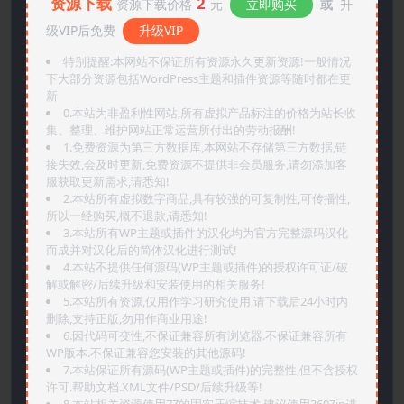
资源下载
2
资源下载价格
元
立即购买
或
升
级VIP后免费
升级VIP
特别提醒:本网站不保证所有资源永久更新资源!一般情况
下大部分资源包括WordPress主题和插件资源等随时都在更
新
0.本站为非盈利性网站,所有虚拟产品标注的价格为站长收
集、整理、维护网站正常运营所付出的劳动报酬!
1.免费资源为第三方数据库,本网站不存储第三方数据,链
接失效,会及时更新,免费资源不提供非会员服务,请勿添加客
服获取更新需求,请悉知!
2.本站所有虚拟数字商品,具有较强的可复制性,可传播性,
所以一经购买,概不退款,请悉知!
3.本站所有WP主题或插件的汉化均为官方完整源码汉化
而成并对汉化后的简体汉化进行测试!
4.本站不提供任何源码(WP主题或插件)的授权许可证/破
解或解密/后续升级和安装使用的相关服务!
5.本站所有资源,仅用作学习研究使用,请下载后24小时内
删除,支持正版,勿用作商业用途!
6.因代码可变性,不保证兼容所有浏览器.不保证兼容所有
WP版本.不保证兼容您安装的其他源码!
7.本站保证所有源码(WP主题或插件)的完整性,但不含授权
许可.帮助文档.XML文件/PSD/后续升级等!