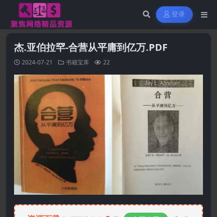
登录
杰.亚伯拉罕-合营从平庸到亿万.PDF
2024-07-21
书籍宝库
22