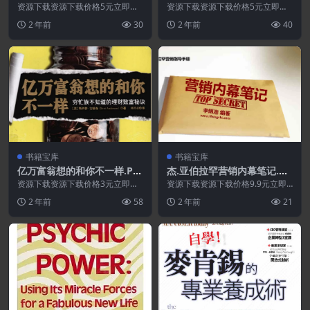
DF
资源下载资源下载价格5元立即购
资源下载资源下载价格5元立即购
买 或 ...
买 或 ...
2 年前
30
2 年前
40
书籍宝库
书籍宝库
亿万富翁想的和你不一样.PD
杰.亚伯拉罕营销内幕笔记.PD
F
F
资源下载资源下载价格3元立即购
资源下载资源下载价格9.9元立即
买 或 ...
购买 或 &nb...
2 年前
58
2 年前
21