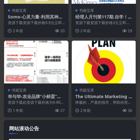
书籍宝库
书籍宝库
Somo-心灵力量-利用其神奇
经理人月刊第117期.自学！麦
力量创造美好的新生活.PDF
肯锡的专业养成术
资源下载资源下载价格9.9元立即
资源下载资源下载价格3元立即购
购买 或 &nb...
买 或 ...
2 年前
20
2 年前
29
书籍宝库
书籍宝库
华与华-农业品牌“小鲜蛋”战
The Ultimate Marketing P
略创意报告全案.PDF
lan: Target Your Audience!
资源下载此资源下载价格为9.9RM
终极的，严肃的指导，帮助你营销
B立即购买（VIP免费）立即升级特
Get Out Your Message! Bu
你的产品，建立嗡嗡声，赚更多的
1 年前
27
2 年前
36
别提醒:本网...
钱比以往任何时候都来...
ild Your Brand!
网站滚动公告