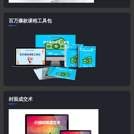
百万爆款课程工具包
封面成交术