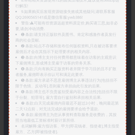
8.本站相关资源使用7Z的固实压缩技术,建议使用360Zip进
行解压!
9.如果购买后发现资源链接失效或其他疑问,请联系客服
QQ:2690565141或是微信客服:ywb386!
警告:⚠️可能有些资源远超资料原定价,购买请三思,如非必
要,请勿冲动消费.
➊️ 条款:请支持正版软件及图书。肯定和感激作者及发行
商的社会贡献.
➋️ 条款:站点不存储和发布任何版权资料,只在被访客要求
雇佣后才会在其指示下处理要求的相关内容.
➌️ 条款:向博主支付任何费用都意味着在访客的主观意识
下雇佣博主,形成博主受雇于访客的劳务关系.
➍️ 条款:只向有购买正版资料者并限于学习目的且不扩散
者服务,雇佣即表示你认可和满足此要求.
➎ 条款:雇方承诺不恶意雇佣博主从事违法行为[包括但不
限于色情、反动等],否则雇方承担由此引发的后果.
➏️ 条款:博主也不负责鉴别受雇内容之合法性[包括但不限
于分裂、犯罪等], 雇方需自行鉴别和承担相关后果.
❼ 条款:白天完成雇佣内容最迟不超过2小时，晚间最迟第
二天12点前，对无法完成的雇佣要求会给予退款.
❽ 条款:雇佣博主为您从事资料查取服务是收费的，其按
照当地最低工资标准时薪计算所得.
名词解释:雇方指访客、甲方[即花钱者、指使者],博主指受
雇方、乙方[即被指使者].