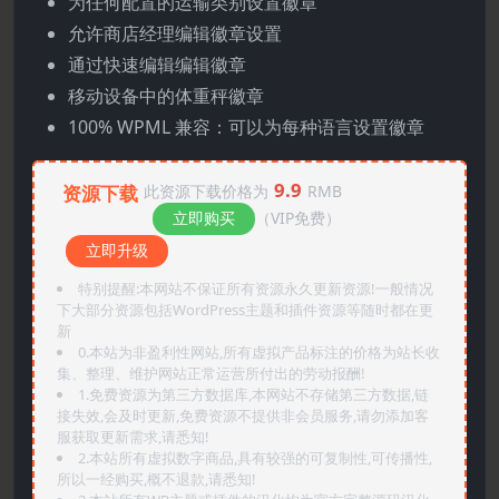
为任何配置的运输类别设置徽章
允许商店经理编辑徽章设置
通过快速编辑编辑徽章
移动设备中的体重秤徽章
100% WPML 兼容：可以为每种语言设置徽章
9.9
资源下载
此资源下载价格为
RMB
立即购买
（VIP免费）
立即升级
特别提醒:本网站不保证所有资源永久更新资源!一般情况
下大部分资源包括WordPress主题和插件资源等随时都在更
新
0.本站为非盈利性网站,所有虚拟产品标注的价格为站长收
集、整理、维护网站正常运营所付出的劳动报酬!
1.免费资源为第三方数据库,本网站不存储第三方数据,链
接失效,会及时更新,免费资源不提供非会员服务,请勿添加客
服获取更新需求,请悉知!
2.本站所有虚拟数字商品,具有较强的可复制性,可传播性,
所以一经购买,概不退款,请悉知!