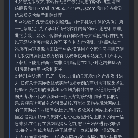
4.如您是版权方,本站若无意中侵犯到您的版权利益,请来
信联系我们E-mail:2690565141@QQ.com,我们会在收到
信息后尽快给予删除处理!
5.网站软件免责说明:根据我国《计算机软件保护条例》第
十七条规定:“为了学习和研究软件内含的设计思想和原理,
通过安装、显示、传输或者存储软件等方式使用软件的,可
以不经软件著作权人许可,不向其支付报酬。”您需知晓本
站所有内容资源均来源于网络,仅供用户交流学习与研究使
用,版权归属原版权方所有,版权争议与本站无关,用户本人
下载后不能用作商业或非法用途,需在24小时之内删除,否
则后果均由用户承担责任!
6.特别声明:我们已尽一切努力准确呈现我们的产品及其潜
力.任何关于实际收益或实际结果示例的声明均可应要求进
行验证.所使用的推荐和示例均为特殊结果,不适用于普通
购买者,亦不代表或保证任何人都能获得相同或类似的结
果.音频采访可能包含附属链接,可能会因您在后续网站上
的任何购买而收取佣金.因此,请勿仅依赖本网站上的推荐.
描述.音频采访作为您评估是否在这些网站上购买的唯一信
息来源.在任何在线网站购买之前,您都应始终进行尽职调
查.每个人的成功都取决于其背景、奉献精神、渴望和动
力.与任何商业活动一样,存在固有的资本损失风险,并且无