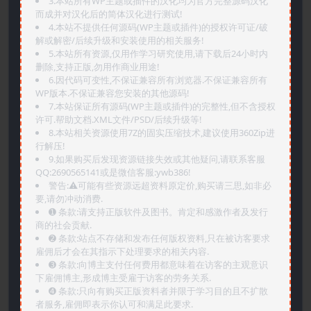
3.本站所有WP主题或插件的汉化均为官方完整源码汉化
而成并对汉化后的简体汉化进行测试!
4.本站不提供任何源码(WP主题或插件)的授权许可证/破
解或解密/后续升级和安装使用的相关服务!
5.本站所有资源,仅用作学习研究使用,请下载后24小时内
删除,支持正版,勿用作商业用途!
6.因代码可变性,不保证兼容所有浏览器.不保证兼容所有
WP版本.不保证兼容您安装的其他源码!
7.本站保证所有源码(WP主题或插件)的完整性,但不含授权
许可.帮助文档.XML文件/PSD/后续升级等!
8.本站相关资源使用7Z的固实压缩技术,建议使用360Zip进
行解压!
9.如果购买后发现资源链接失效或其他疑问,请联系客服
QQ:2690565141或是微信客服:ywb386!
警告:⚠️可能有些资源远超资料原定价,购买请三思,如非必
要,请勿冲动消费.
➊️ 条款:请支持正版软件及图书。肯定和感激作者及发行
商的社会贡献.
➋️ 条款:站点不存储和发布任何版权资料,只在被访客要求
雇佣后才会在其指示下处理要求的相关内容.
➌️ 条款:向博主支付任何费用都意味着在访客的主观意识
下雇佣博主,形成博主受雇于访客的劳务关系.
➍️ 条款:只向有购买正版资料者并限于学习目的且不扩散
者服务,雇佣即表示你认可和满足此要求.