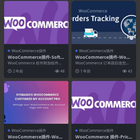
WooCommerce插件
WooCommerce插件
WooCommerce插件-Softw
WooCommerce插件-WooC
are Add-on for WooCom
ommerce Orders Tracking
WooCommerce 软件附加组件使
WooCommerce 订单跟踪使您的
merce 1.9.2
您能够通过商店管理许可证密钥和
1.1.17-短信–PayPal跟踪自动
客户能够轻松访问其购买的实时跟
2 年前
48
1 年前
43
激活。订单电...
踪信息。 该...
驾驶仪
WooCommerce插件
WooCommerce插件
WooCommerce插件-WooC
WooCommerce 插件-Price