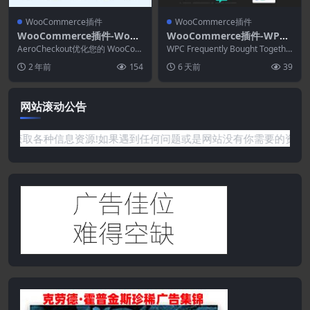
WooCommerce插件
WooCommerce插件
WooCommerce插件-Woof
WooCommerce插件-WPC
unnels Aero Checkout 3.1
Custom Related Products
AeroCheckout优化您的 WooCom
WPC Frequently Bought Togethe
6.1
merce结帐页面以获得更多转
for WooCommerce Premi
r for WooCo...
2 年前
154
6 天前
39
化。...
um 3.2.6
网站滚动公告
资源杂货铺获取各种信息资源!如果遇到任何问题或是网站没有你需要的