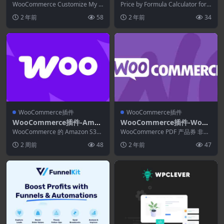
ommerce Customize My a
by Formula Calculator for
WooCommerce Customize My a
Price by Formula Calculator for
ccount Pro 3.6.1
ccount Pro 插件允...
WooCommerce 3.0.1
WooComme...
2 年前
58
2 年前
34
WooCommerce插件
WooCommerce插件
WooCommerce插件-Amaz
WooCommerce插件-WooC
on S3 Storage for WooCo
ommerce PDF Product Vo
WooCommerce 的 Amazon S3
WooCommerce PDF 产品券 非常
mmerce 3.5.3
存储插件使您能够通过 Amazo...
uchers 3.12.6
适合接受在线订单但在以后或亲自
2 周前
48
2 年前
47
提供商...