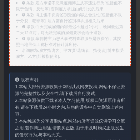
➎ 条款:雇方承诺不恶意雇佣博主从事违法行为[包括但不
限于色情、反动等],否则雇方承担由此引发的后果.
➏️ 条款:博主也不负责鉴别受雇内容之合法性[包括但不限
于分裂、犯罪等], 雇方需自行鉴别和承担相关后果.
❼ 条款:白天完成雇佣内容最迟不超过2小时，晚间最迟第
二天12点前，对无法完成的雇佣要求会给予退款.
❽ 条款:雇佣博主为您从事资料查取服务是收费的，其按
照当地最低工资标准时薪计算所得.
名词解释:雇方指访客、甲方[即花钱者、指使者],博主指受
雇方、乙方[即被指使者].
版权声明:
1.本站大部分资源收集于网络以及网友投稿,网站不保证资
源的完整性以及安全性,请下载后自行测试。
2.本站资源仅供下载者本人学习使用,版权归资源原作者所
有,请在下载后24小时之内,从您的设备中自觉删除上述内
容。
3.本站纯属为分享资源站点,网站内所有资源仅供学习交流
之用,若作商业用途,请购买正版,由于未及时购买正版发生
的侵权行为,与本站无关。