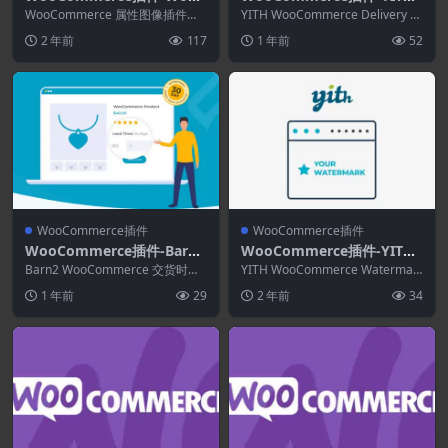
ommerce Attribute Image
WooCommerce Delivery D
WooCommerce 属性图像插件可
YITH WooCommerce Delivery D
s & Variation Swatches 1.
帮助您吸引人们对您的属性的关
ate Premium 2.42.0
ate Premium 专...
2 年前
117
1 年前
52
注。 它还删除...
3.2
WooCommerce插件
WooCommerce插件
WooCommerce插件-Barn2
WooCommerce插件-YITH
WooCommerce Lead Time
WooCommerce Watermar
Barn2 WooCommerce 交货时间
YITH WooCommerce Watermar
2.1.5
显示清晰的交货时间信息并帮助客
k Premium 3.0.0
k Premium 将水印（徽...
1 年前
29
2 年前
34
户决定...