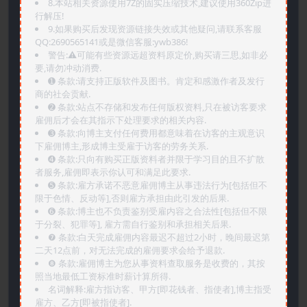
8.本站相关资源使用7Z的固实压缩技术,建议使用360Zip进
行解压!
9.如果购买后发现资源链接失效或其他疑问,请联系客服
QQ:2690565141或是微信客服:ywb386!
警告:⚠️可能有些资源远超资料原定价,购买请三思,如非必
要,请勿冲动消费.
➊️ 条款:请支持正版软件及图书。肯定和感激作者及发行
商的社会贡献.
➋️ 条款:站点不存储和发布任何版权资料,只在被访客要求
雇佣后才会在其指示下处理要求的相关内容.
➌️ 条款:向博主支付任何费用都意味着在访客的主观意识
下雇佣博主,形成博主受雇于访客的劳务关系.
➍️ 条款:只向有购买正版资料者并限于学习目的且不扩散
者服务,雇佣即表示你认可和满足此要求.
➎ 条款:雇方承诺不恶意雇佣博主从事违法行为[包括但不
限于色情、反动等],否则雇方承担由此引发的后果.
➏️ 条款:博主也不负责鉴别受雇内容之合法性[包括但不限
于分裂、犯罪等], 雇方需自行鉴别和承担相关后果.
❼ 条款:白天完成雇佣内容最迟不超过2小时，晚间最迟第
二天12点前，对无法完成的雇佣要求会给予退款.
❽ 条款:雇佣博主为您从事资料查取服务是收费的，其按
照当地最低工资标准时薪计算所得.
名词解释:雇方指访客、甲方[即花钱者、指使者],博主指受
雇方、乙方[即被指使者].