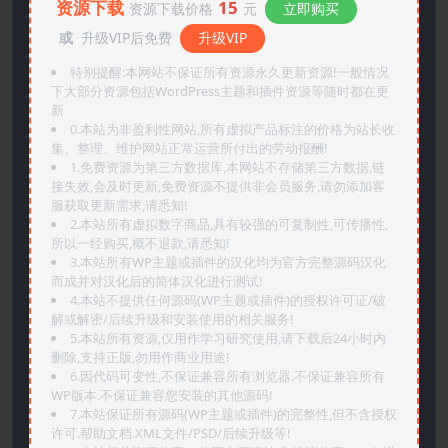
资源下载
15
资源下载价格
元
立即购买
或
升级VIP后免费
升级VIP
特别提醒:本网站不保证所有资源永久更新资源!一般情况
下大部分资源包括WordPress主题和插件资源等随时都在更
新
0.本站为非盈利性网站,所有虚拟产品标注的价格为站长收
集、整理、维护网站正常运营所付出的劳动报酬!
1.免费资源为第三方数据库,本网站不存储第三方数据,链
接失效,会及时更新,免费资源不提供非会员服务,请勿添加客
服获取更新需求,请悉知!
2.本站所有虚拟数字商品,具有较强的可复制性,可传播性,
所以一经购买,概不退款,请悉知!
3.本站所有WP主题或插件的汉化均为官方完整源码汉化
而成并对汉化后的简体汉化进行测试!
4.本站不提供任何源码(WP主题或插件)的授权许可证/破
解或解密/后续升级和安装使用的相关服务!
5.本站所有资源,仅用作学习研究使用,请下载后24小时内
删除,支持正版,勿用作商业用途!
6.因代码可变性,不保证兼容所有浏览器.不保证兼容所有
WP版本.不保证兼容您安装的其他源码!
7.本站保证所有源码(WP主题或插件)的完整性,但不含授权
许可.帮助文档.XML文件/PSD/后续升级等!