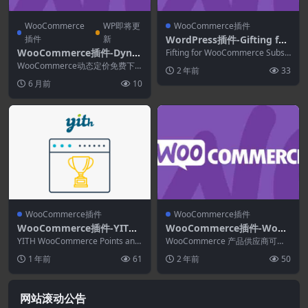
WooCommerce
WP即将更
WooCommerce插件
插件
新
WordPress插件-Gifting for
WooCommerce Subscripti
WooCommerce插件-Dyna
Fifting for WooCommerce Subsc
ons 2.7.0
riptions允许一...
mic Pricing for WooCom
WooCommerce动态定价免费下
2 年前
33
merce 3.4.12
载最新版本，通过创建数量和折扣
6 月前
10
金额的表格，为...
WooCommerce插件
WooCommerce插件
WooCommerce插件-YITH
WooCommerce插件-WooC
WooCommerce Points an
ommerce Product Vendor
YITH WooCommerce Points and
WooCommerce 产品供应商可以
d Rewards Premium 4.18.
Rewards Free...
s 2.3.5
立即将 WooCommerce 支持的商
1 年前
61
2 年前
50
店...
0
网站滚动公告