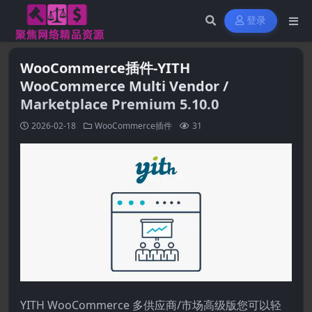
登录
WooCommerce插件-YITH
WooCommerce Multi Vendor /
Marketplace Premium 5.10.0
2026-02-18
WooCommerce插件
31
YITH WooCommerce 多供应商/市场高级版您可以轻