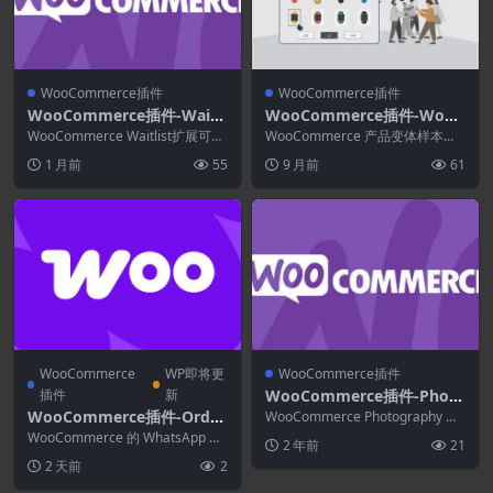
WooCommerce插件
WooCommerce插件
WooCommerce插件-Waitli
WooCommerce插件-WooC
st for WooCommerce 2.6.
ommerce Product Variati
WooCommerce Waitlist扩展可让
WooCommerce 产品变体样本是
2
您跟踪缺货商品的需求，确保您的
ons Swatches 1.1.9
一个专业的插件，可让您显示和选
1 月前
55
9 月前
61
客...
择变体产品的...
WooCommerce
WP即将更
WooCommerce插件
插件
新
WooCommerce插件-Photo
graphy for WooCommerc
WooCommerce插件-Order
WooCommerce Photography 是
e 1.2.2
一款旨在协助专业摄影师日常管
on WhatsApp for WooCo
WooCommerce 的 WhatsApp 下
2 年前
21
理...
mmerce 1.3.8
单插件还允许您在多个页面上显示
2 天前
2
“...