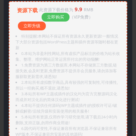
9.9
资源下载
此资源下载价格为
RMB
立即购买
（VIP免费）
立即升级
特别提醒:本网站不保证所有资源永久更新资源!一般情况
下大部分资源包括WordPress主题和插件资源等随时都在更
新
0.本站为非盈利性网站,所有虚拟产品标注的价格为站长收
集、整理、维护网站正常运营所付出的劳动报酬!
1.免费资源为第三方数据库,本网站不存储第三方数据,链
接失效,会及时更新,免费资源不提供非会员服务,请勿添加客
服获取更新需求,请悉知!
2.本站所有虚拟数字商品,具有较强的可复制性,可传播性,
所以一经购买,概不退款,请悉知!
3.本站所有WP主题或插件的汉化均为官方完整源码汉化
而成并对汉化后的简体汉化进行测试!
4.本站不提供任何源码(WP主题或插件)的授权许可证/破
解或解密/后续升级和安装使用的相关服务!
5.本站所有资源,仅用作学习研究使用,请下载后24小时内
删除,支持正版,勿用作商业用途!
6.因代码可变性,不保证兼容所有浏览器.不保证兼容所有
WP版本.不保证兼容您安装的其他源码!