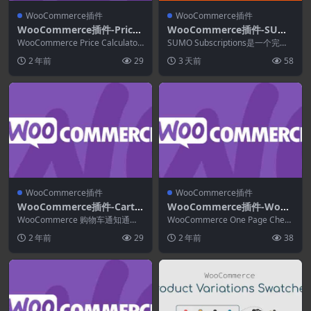
WooCommerce插件
WooCommerce插件
WooCommerce插件-Price
WooCommerce插件-SUM
Calculator for WooComm
O Subscriptions 17.7.0–W
WooCommerce Price Calculator
SUMO Subscriptions是一个完整
erce 3.4.9
使您能够按米、磅、平方英...
ooCommerce 订阅系统
的 WooCommerce 定期付...
2 年前
29
3 天前
58
WooCommerce插件
WooCommerce插件
WooCommerce插件-Cart
WooCommerce插件-WooC
Notices for WooCommerc
ommerce One Page Check
WooCommerce 购物车通知通过
WooCommerce One Page Check
e 1.16.1
在客户结帐时向他们显示动态、可
out 2.9.3
out 可以将任何页面变成结...
2 年前
29
2 年前
38
操作的消息，...