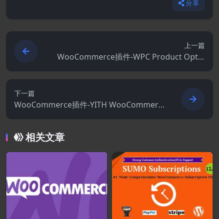
分享
上一篇
WooCommerce插件-WPC Product Optio
ns for WooCommerce Premium 3.1.0
下一篇
WooCommerce插件-YITH WooCommerc
e Badge Management Premium 3.21.0
相关文章