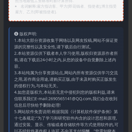
照当地最低工资标准时薪计算所得.
名词解释:雇方指访客、甲方[即花钱者、指使者],博主指受
雇方、乙方[即被指使者].
版权声明:
1.本站大部分资源收集于网络以及网友投稿,网站不保证资
源的完整性以及安全性,请下载后自行测试。
2.本站资源仅供下载者本人学习使用,版权归资源原作者所
有,请在下载后24小时之内,从您的设备中自觉删除上述内
容。
3.本站纯属为分享资源站点,网站内所有资源仅供学习交流
之用,若作商业用途,请购买正版,由于未及时购买正版发生
的侵权行为,与本站无关。
4.如您是版权方,本站若无意中侵犯到您的版权利益,请来
信联系我们E-mail:2690565141@QQ.com,我们会在收到
信息后尽快给予删除处理!
5.网站软件免责说明:根据我国《计算机软件保护条例》第
十七条规定:“为了学习和研究软件内含的设计思想和原理,
通过安装、显示、传输或者存储软件等方式使用软件的,可
以不经软件著作权人许可,不向其支付报酬。”您需知晓本