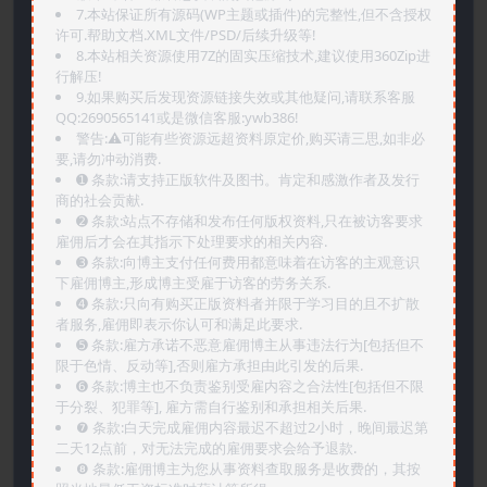
7.本站保证所有源码(WP主题或插件)的完整性,但不含授权
许可.帮助文档.XML文件/PSD/后续升级等!
8.本站相关资源使用7Z的固实压缩技术,建议使用360Zip进
行解压!
9.如果购买后发现资源链接失效或其他疑问,请联系客服
QQ:2690565141或是微信客服:ywb386!
警告:⚠️可能有些资源远超资料原定价,购买请三思,如非必
要,请勿冲动消费.
➊️ 条款:请支持正版软件及图书。肯定和感激作者及发行
商的社会贡献.
➋️ 条款:站点不存储和发布任何版权资料,只在被访客要求
雇佣后才会在其指示下处理要求的相关内容.
➌️ 条款:向博主支付任何费用都意味着在访客的主观意识
下雇佣博主,形成博主受雇于访客的劳务关系.
➍️ 条款:只向有购买正版资料者并限于学习目的且不扩散
者服务,雇佣即表示你认可和满足此要求.
➎ 条款:雇方承诺不恶意雇佣博主从事违法行为[包括但不
限于色情、反动等],否则雇方承担由此引发的后果.
➏️ 条款:博主也不负责鉴别受雇内容之合法性[包括但不限
于分裂、犯罪等], 雇方需自行鉴别和承担相关后果.
❼ 条款:白天完成雇佣内容最迟不超过2小时，晚间最迟第
二天12点前，对无法完成的雇佣要求会给予退款.
❽ 条款:雇佣博主为您从事资料查取服务是收费的，其按