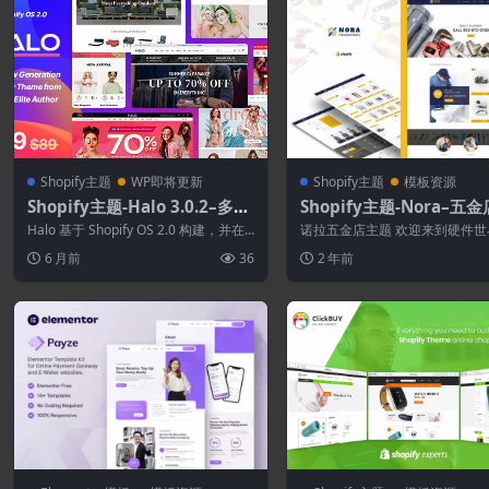
Shopify主题
WP即将更新
Shopify主题
模板资源
Shopify主题-Halo 3.0.2–多用
Shopify主题-Nora–五金
途Shopify主题操作系统 2.0
opify主题
Halo 基于 Shopify OS 2.0 构建，并在
诺拉五金店主题 欢迎来到硬件世
ADA 合规性、用户界...
ora五金店主题非常适合在线销
6 月前
36
2 年前
具，管道，...