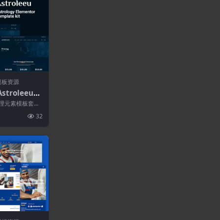
模板资源
stroleeu–
模板套件
术和命理元素模板套件
律师事务所、
32