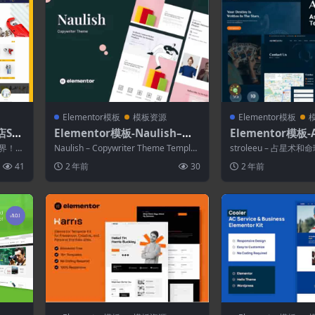
Elementor模板
模板资源
Elementor模板
店Sh
Elementor模板-Naulish–文
Elementor模板-A
案Elementor模板工具包
占星术和命理元素
界！N
Naulish – Copywriter Theme Templat
stroleeu – 占星
售工
e Kits...
旨在满足律师事务所、
41
2 年前
30
2 年前
律...