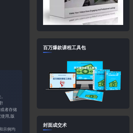
百万爆款课程工具包
关。
!
输或者存储
使用,版
封面成交术
和示例均