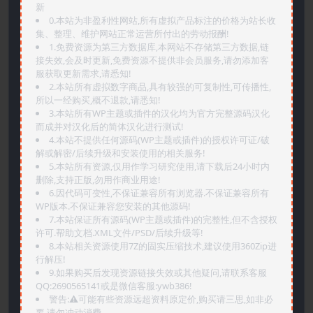
新
0.本站为非盈利性网站,所有虚拟产品标注的价格为站长收
集、整理、维护网站正常运营所付出的劳动报酬!
1.免费资源为第三方数据库,本网站不存储第三方数据,链
接失效,会及时更新,免费资源不提供非会员服务,请勿添加客
服获取更新需求,请悉知!
2.本站所有虚拟数字商品,具有较强的可复制性,可传播性,
所以一经购买,概不退款,请悉知!
3.本站所有WP主题或插件的汉化均为官方完整源码汉化
而成并对汉化后的简体汉化进行测试!
4.本站不提供任何源码(WP主题或插件)的授权许可证/破
解或解密/后续升级和安装使用的相关服务!
5.本站所有资源,仅用作学习研究使用,请下载后24小时内
删除,支持正版,勿用作商业用途!
6.因代码可变性,不保证兼容所有浏览器.不保证兼容所有
WP版本.不保证兼容您安装的其他源码!
7.本站保证所有源码(WP主题或插件)的完整性,但不含授权
许可.帮助文档.XML文件/PSD/后续升级等!
8.本站相关资源使用7Z的固实压缩技术,建议使用360Zip进
行解压!
9.如果购买后发现资源链接失效或其他疑问,请联系客服
QQ:2690565141或是微信客服:ywb386!
警告:⚠️可能有些资源远超资料原定价,购买请三思,如非必
要,请勿冲动消费.