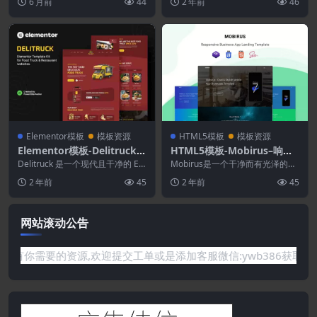
6 月前
44
2 年前
46
的 Elemen...
Elementor模板
模板资源
HTML5模板
模板资源
Elementor模板-Delitruck–
HTML5模板-Mobirus–响应
食品卡车和餐厅Elementor
式应用登陆模板
Delitruck 是一个现代且干净的 Ele
Mobirus是一个干净而有光泽的主
模板套件
mentor 模板工具包，非常适合...
题，非常适合炫耀您惊人的移动应
2 年前
45
2 年前
45
用程序。此网站...
网站滚动公告
或是网站没有你需要的资源,欢迎提交工单或是添加客服微信:ywb3