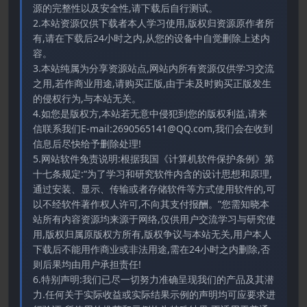
源的完整性以及安全性,请下载后自行测试。
2.本站资源仅供下载者本人学习使用,版权归资源原作者所
有,请在下载后24小时之内,从您的设备中自觉删除上述内
容。
3.本站纯属为分享资源站点,网站内所有资源仅供学习交流
之用,若作商业用途,请购买正版,由于未及时购买正版发生
的侵权行为,与本站无关。
4.如您是版权方,本站若无意中侵犯到您的版权利益,请来
信联系我们E-mail:2690565141@QQ.com,我们会在收到
信息后尽快给予删除处理!
5.网站软件免责说明:根据我国《计算机软件保护条例》第
十七条规定:“为了学习和研究软件内含的设计思想和原理,
通过安装、显示、传输或者存储软件等方式使用软件的,可
以不经软件著作权人许可,不向其支付报酬。”您需知晓本
站所有内容资源均来源于网络,仅供用户交流学习与研究使
用,版权归属原版权方所有,版权争议与本站无关,用户本人
下载后不能用作商业或非法用途,需在24小时之内删除,否
则后果均由用户承担责任!
6.特别声明:我们已尽一切努力准确呈现我们的产品及其潜
力.任何关于实际收益或实际结果示例的声明均可应要求进