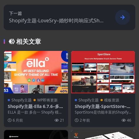
下一篇
Shopify主题-LoveSry–婚纱时尚响应式Sho
pify主题
相关文章
Shopify主题
WP即将更新
Shopify主题
模板资源
Shopify主题-Ella 6.7.6–多用
Shopify主题-SportStore–多
途Shopify主题操作系统 2.0
用途部分Shopify主题
ELLA 是一款 多合一 Shopify 模
SportStore是功能丰富的Shopify
板， 具有多种布局和样式，可让
主题，专为运动，运动服装，运动
6 月前
21
2 年前
46
您创建...
配饰...