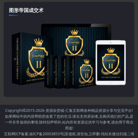
图形帝国成交术
Copyright©2015-2026
-资源杂货铺-汇集互联网各种精品资源分享与交流平台!
如果网站中的内容帮助您改善了您的生活.请去支持原创者,去购买他们的产品,是
一件非常值得的事情.除特别声明外,站内所有资源仅供学习与参考,请勿用于商业
用途!
互联网ICP备案:渝ICP备20003853号[若侵权,请告知,立即删-找站长微信扫描二维