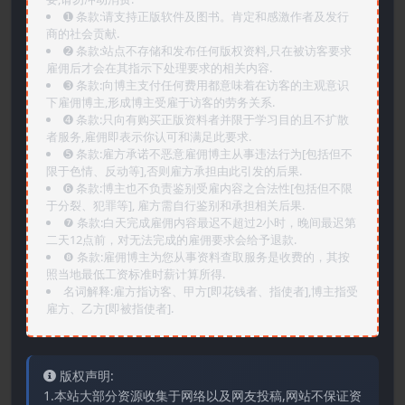
➊️ 条款:请支持正版软件及图书。肯定和感激作者及发行
商的社会贡献.
➋️ 条款:站点不存储和发布任何版权资料,只在被访客要求
雇佣后才会在其指示下处理要求的相关内容.
➌️ 条款:向博主支付任何费用都意味着在访客的主观意识
下雇佣博主,形成博主受雇于访客的劳务关系.
➍️ 条款:只向有购买正版资料者并限于学习目的且不扩散
者服务,雇佣即表示你认可和满足此要求.
➎ 条款:雇方承诺不恶意雇佣博主从事违法行为[包括但不
限于色情、反动等],否则雇方承担由此引发的后果.
➏️ 条款:博主也不负责鉴别受雇内容之合法性[包括但不限
于分裂、犯罪等], 雇方需自行鉴别和承担相关后果.
❼ 条款:白天完成雇佣内容最迟不超过2小时，晚间最迟第
二天12点前，对无法完成的雇佣要求会给予退款.
❽ 条款:雇佣博主为您从事资料查取服务是收费的，其按
照当地最低工资标准时薪计算所得.
名词解释:雇方指访客、甲方[即花钱者、指使者],博主指受
雇方、乙方[即被指使者].
版权声明:
1.本站大部分资源收集于网络以及网友投稿,网站不保证资