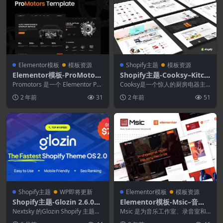
Elementor模板
模板资源
Shopify主题
模板资源
Elementor模板-ProMotors
Shopify主题-Cooksy–Kitch
–汽车服务和细节元素模板套
en Utensils Shopify Them
Promotors 是一个 Elementor Pro
Cooksy是一个惊人的厨房电器主
件
模板工具包，用于使用适用...
eCooksy-厨房用具Shopify
题，专门为销售厨房和电器的在线
2 年前
31
2 年前
51
商店而创建。如果...
主题
Shopify主题
WP即将更新
Elementor模板
模板资源
Shopify主题-Glozin 2.6.0–
Elementor模板-Msic–音乐
多用途Shopify主题操作系统
工作室Elementor模板套件
Nextsky 的Glozin Shopify 主题可
Msic 是为音乐工作室、录音室和
2.0
让您创建一个完美契合您愿景...
制作音乐工作室或多用途业务构建