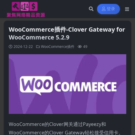
登录
WooCommerce插件-Clover Gateway for
WooCommerce 5.2.9
2024-12-22
WooCommerce插件
49
WooCommerce的Clover网关通过Payeezy和
WooCommerce的Clover Gateway轻松接受信用卡。