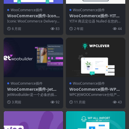
WooCommerce插件
WooCommerce插件
WooCommerce插件-Iconic
WooCommerce插件-YITH
WooCommerce Delivery S
Store Locator for WordPr
Iconic WooCommerce Delivery S
YITH 商店定位器 Nulled 在您的网
lots 2.12.0
lots,让客户可以在...
ess 2.30.0
站上启用商店定位器，让您的客户
6 月前
83
2 年前
44
根据当...
WooCommerce插件
WooCommerce插件
WooCommerce插件-JetWo
WooCommerce插件-WPC
oBuilder 2.3.4–Elementor
Grouped Product for Woo
JetWooBuilder是一个必备的插
WPC的WOOCommerce分组产
WooCommerce插件
件，允许添加使用 Elementor 构...
Commerce Premium 5.2.2
品 提供了一种将不同产品（无论
3 周前
92
11 月前
43
是简单，可变产...