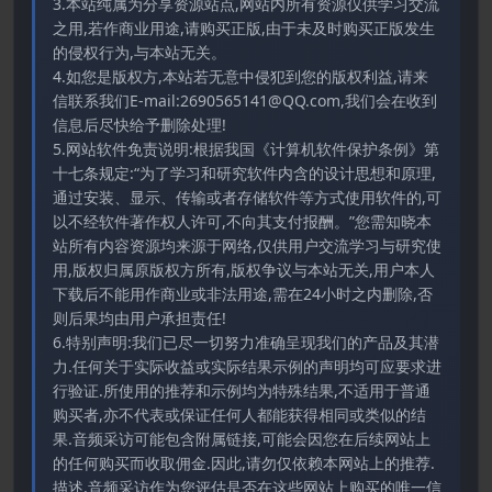
3.本站纯属为分享资源站点,网站内所有资源仅供学习交流
之用,若作商业用途,请购买正版,由于未及时购买正版发生
的侵权行为,与本站无关。
4.如您是版权方,本站若无意中侵犯到您的版权利益,请来
信联系我们E-mail:2690565141@QQ.com,我们会在收到
信息后尽快给予删除处理!
5.网站软件免责说明:根据我国《计算机软件保护条例》第
十七条规定:“为了学习和研究软件内含的设计思想和原理,
通过安装、显示、传输或者存储软件等方式使用软件的,可
以不经软件著作权人许可,不向其支付报酬。”您需知晓本
站所有内容资源均来源于网络,仅供用户交流学习与研究使
用,版权归属原版权方所有,版权争议与本站无关,用户本人
下载后不能用作商业或非法用途,需在24小时之内删除,否
则后果均由用户承担责任!
6.特别声明:我们已尽一切努力准确呈现我们的产品及其潜
力.任何关于实际收益或实际结果示例的声明均可应要求进
行验证.所使用的推荐和示例均为特殊结果,不适用于普通
购买者,亦不代表或保证任何人都能获得相同或类似的结
果.音频采访可能包含附属链接,可能会因您在后续网站上
的任何购买而收取佣金.因此,请勿仅依赖本网站上的推荐.
描述.音频采访作为您评估是否在这些网站上购买的唯一信