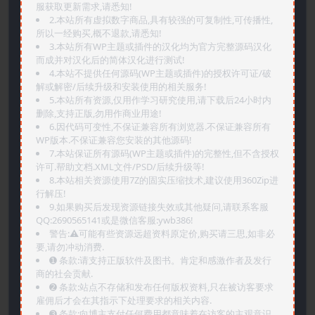
服获取更新需求,请悉知!
2.本站所有虚拟数字商品,具有较强的可复制性,可传播性,
所以一经购买,概不退款,请悉知!
3.本站所有WP主题或插件的汉化均为官方完整源码汉化
而成并对汉化后的简体汉化进行测试!
4.本站不提供任何源码(WP主题或插件)的授权许可证/破
解或解密/后续升级和安装使用的相关服务!
5.本站所有资源,仅用作学习研究使用,请下载后24小时内
删除,支持正版,勿用作商业用途!
6.因代码可变性,不保证兼容所有浏览器.不保证兼容所有
WP版本.不保证兼容您安装的其他源码!
7.本站保证所有源码(WP主题或插件)的完整性,但不含授权
许可.帮助文档.XML文件/PSD/后续升级等!
8.本站相关资源使用7Z的固实压缩技术,建议使用360Zip进
行解压!
9.如果购买后发现资源链接失效或其他疑问,请联系客服
QQ:2690565141或是微信客服:ywb386!
警告:⚠️可能有些资源远超资料原定价,购买请三思,如非必
要,请勿冲动消费.
➊️ 条款:请支持正版软件及图书。肯定和感激作者及发行
商的社会贡献.
➋️ 条款:站点不存储和发布任何版权资料,只在被访客要求
雇佣后才会在其指示下处理要求的相关内容.
➌️ 条款:向博主支付任何费用都意味着在访客的主观意识