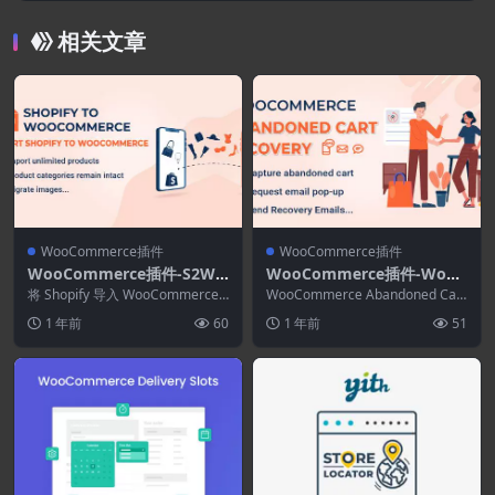
相关文章
WooCommerce插件
WooCommerce插件
WooCommerce插件-S2W–I
WooCommerce插件-WooC
mport Shopify to WooCo
ommerce Abandoned Car
将 Shopify 导入 WooCommerce F
WooCommerce Abandoned Cart
mmerce 1.3.4–将您的商店
ree 可帮助您轻松地将数据...
t Recovery 1.1.6(电子邮件–
Recovery是一款 W...
1 年前
60
1 年前
51
从Shopify迁移到WooCom
短信–信使)
merce