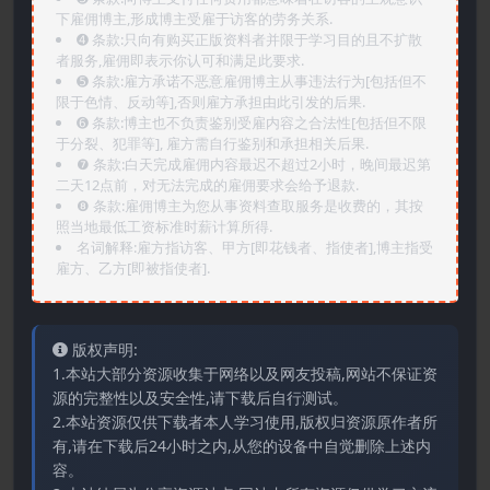
下雇佣博主,形成博主受雇于访客的劳务关系.
➍️ 条款:只向有购买正版资料者并限于学习目的且不扩散
者服务,雇佣即表示你认可和满足此要求.
➎ 条款:雇方承诺不恶意雇佣博主从事违法行为[包括但不
限于色情、反动等],否则雇方承担由此引发的后果.
➏️ 条款:博主也不负责鉴别受雇内容之合法性[包括但不限
于分裂、犯罪等], 雇方需自行鉴别和承担相关后果.
❼ 条款:白天完成雇佣内容最迟不超过2小时，晚间最迟第
二天12点前，对无法完成的雇佣要求会给予退款.
❽ 条款:雇佣博主为您从事资料查取服务是收费的，其按
照当地最低工资标准时薪计算所得.
名词解释:雇方指访客、甲方[即花钱者、指使者],博主指受
雇方、乙方[即被指使者].
版权声明:
1.本站大部分资源收集于网络以及网友投稿,网站不保证资
源的完整性以及安全性,请下载后自行测试。
2.本站资源仅供下载者本人学习使用,版权归资源原作者所
有,请在下载后24小时之内,从您的设备中自觉删除上述内
容。