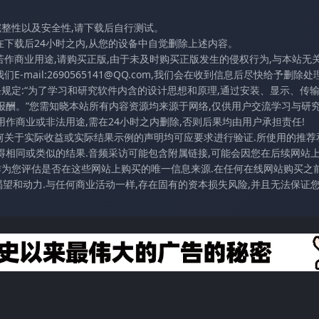
完整性以及安全性,请下载后自行测试。
在下载后24小时之内,从您的设备中自觉删除上述内容。
若作商业用途,请购买正版,由于未及时购买正版发生的侵权行为,与本站无
mail:2690565141@QQ.com,我们会在收到信息后尽快给予删除处理
条规定:“为了学习和研究软件内含的设计思想和原理,通过安装、显示、传
报酬。”您需知晓本站所有内容资源均来源于网络,仅供用户交流学习与研究
作商业或非法用途,需在24小时之内删除,否则后果均由用户承担责任!
任何关于实际收益或实际结果示例的声明均可应要求进行验证.所使用的推荐
得相同或类似的结果.音频采访可能包含附属链接,可能会因您在后续网站
访作为您评估是否在这些网站上购买的唯一信息来源.在任何在线网站购买之前
望和动力.与任何商业活动一样,存在固有的资本损失风险,并且无法保证