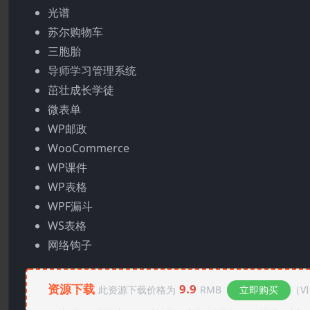
光谱
苏尔购物车
三胞胎
导师学习管理系统
茁壮成长学徒
微表单
WP邮政
WooCommerce
WP课件
WP表格
WPF漏斗
WS表格
网络钩子
资源下载
9.9
此资源下载价格为
RMB
立即购买
（V