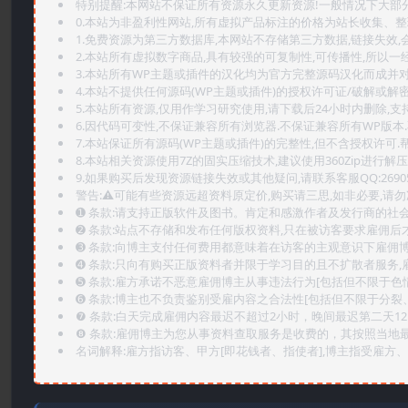
特别提醒:本网站不保证所有资源永久更新资源!一般情况下大部分资
0.本站为非盈利性网站,所有虚拟产品标注的价格为站长收集、
1.免费资源为第三方数据库,本网站不存储第三方数据,链接失效,
2.本站所有虚拟数字商品,具有较强的可复制性,可传播性,所以一经
3.本站所有WP主题或插件的汉化均为官方完整源码汉化而成并
4.本站不提供任何源码(WP主题或插件)的授权许可证/破解或解
5.本站所有资源,仅用作学习研究使用,请下载后24小时内删除,支
6.因代码可变性,不保证兼容所有浏览器.不保证兼容所有WP版本
7.本站保证所有源码(WP主题或插件)的完整性,但不含授权许可.帮助
8.本站相关资源使用7Z的固实压缩技术,建议使用360Zip进行解压
9.如果购买后发现资源链接失效或其他疑问,请联系客服QQ:2690565
警告:⚠️可能有些资源远超资料原定价,购买请三思,如非必要,请勿
➊️ 条款:请支持正版软件及图书。肯定和感激作者及发行商的社会
➋️ 条款:站点不存储和发布任何版权资料,只在被访客要求雇佣
➌️ 条款:向博主支付任何费用都意味着在访客的主观意识下雇佣
➍️ 条款:只向有购买正版资料者并限于学习目的且不扩散者服务
➎ 条款:雇方承诺不恶意雇佣博主从事违法行为[包括但不限于色
➏️ 条款:博主也不负责鉴别受雇内容之合法性[包括但不限于分裂
❼ 条款:白天完成雇佣内容最迟不超过2小时，晚间最迟第二天1
❽ 条款:雇佣博主为您从事资料查取服务是收费的，其按照当地
名词解释:雇方指访客、甲方[即花钱者、指使者],博主指受雇方、乙