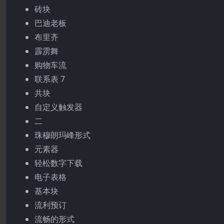
砖块
巴迪老板
布里齐
霹雳舞
购物车流
联系表 7
共块
自定义触发器
二
珠穆朗玛峰形式
元素器
轻松数字下载
电子表格
基本块
流利预订
流畅的形式