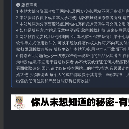
版权声明:
1.本站大部分资源收集于网络以及网友投稿,网站不保证资源的
2.本站资源仅供下载者本人学习使用,版权归资源原作者所有,请
3.本站纯属为分享资源站点,网站内所有资源仅供学习交流之用,
4.如您是版权方,本站若无意中侵犯到您的版权利益,请来信联系我们E-
5.网站软件免责说明:根据我国《计算机软件保护条例》第十七
软件等方式使用软件的,可以不经软件著作权人许可,不向其支付
权归属原版权方所有,版权争议与本站无关,用户本人下载后不能用
6.特别声明:我们已尽一切努力准确呈现我们的产品及其潜力.
为特殊结果,不适用于普通购买者,亦不代表或保证任何人都能获
买而收取佣金.因此,请勿仅依赖本网站上的推荐.描述.音频采
始终进行尽职调查.每个人的成功都取决于其背景、奉献精神、渴
出售的任何创意和产品就能获得任何收益!