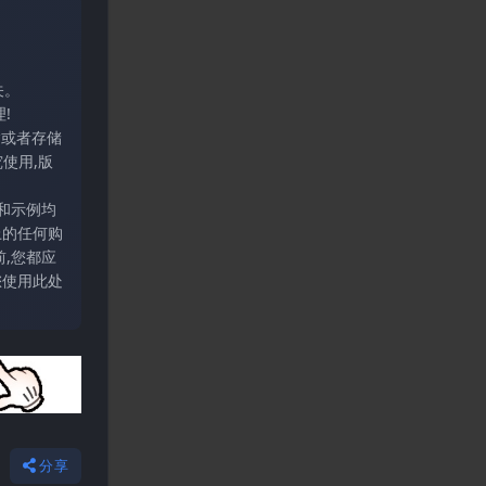
关。
!
输或者存储
使用,版
和示例均
上的任何购
,您都应
您使用此处
分享