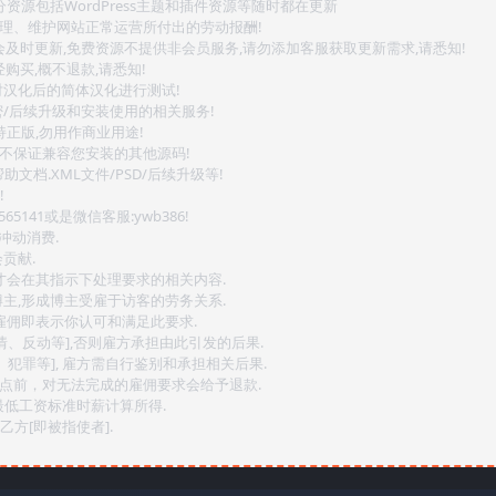
源包括WordPress主题和插件资源等随时都在更新
整理、维护网站正常运营所付出的劳动报酬!
会及时更新,免费资源不提供非会员服务,请勿添加客服获取更新需求,请悉知!
购买,概不退款,请悉知!
对汉化后的简体汉化进行测试!
密/后续升级和安装使用的相关服务!
持正版,勿用作商业用途!
.不保证兼容您安装的其他源码!
文档.XML文件/PSD/后续升级等!
!
141或是微信客服:ywb386!
冲动消费.
贡献.
后才会在其指示下处理要求的相关内容.
博主,形成博主受雇于访客的劳务关系.
,雇佣即表示你认可和满足此要求.
情、反动等],否则雇方承担由此引发的后果.
、犯罪等], 雇方需自行鉴别和承担相关后果.
2点前，对无法完成的雇佣要求会给予退款.
最低工资标准时薪计算所得.
方[即被指使者].