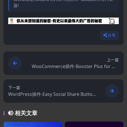
益!
分享
上一篇
WooCommerce插件-Booster Plus for Wo
oCommerce 8.1.0
下一篇
WordPress插件-Easy Social Share Button
s for WordPress 11.5.0
相关文章