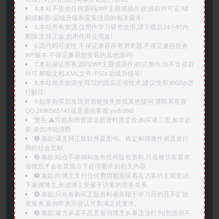
4.本站不提供任何源码(WP主题或插件)的授权许可证/破
解或解密/后续升级和安装使用的相关服务!
5.本站所有资源,仅用作学习研究使用,请下载后24小时内
删除,支持正版,勿用作商业用途!
6.因代码可变性,不保证兼容所有浏览器.不保证兼容所有
WP版本.不保证兼容您安装的其他源码!
7.本站保证所有源码(WP主题或插件)的完整性,但不含授权
许可.帮助文档.XML文件/PSD/后续升级等!
8.本站相关资源使用7Z的固实压缩技术,建议使用360Zip进
行解压!
9.如果购买后发现资源链接失效或其他疑问,请联系客服
QQ:2690565141或是微信客服:ywb386!
警告:⚠️可能有些资源远超资料原定价,购买请三思,如非必
要,请勿冲动消费.
➊️ 条款:请支持正版软件及图书。肯定和感激作者及发行
商的社会贡献.
➋️ 条款:站点不存储和发布任何版权资料,只在被访客要求
雇佣后才会在其指示下处理要求的相关内容.
➌️ 条款:向博主支付任何费用都意味着在访客的主观意识
下雇佣博主,形成博主受雇于访客的劳务关系.
➍️ 条款:只向有购买正版资料者并限于学习目的且不扩散
者服务,雇佣即表示你认可和满足此要求.
➎ 条款:雇方承诺不恶意雇佣博主从事违法行为[包括但不