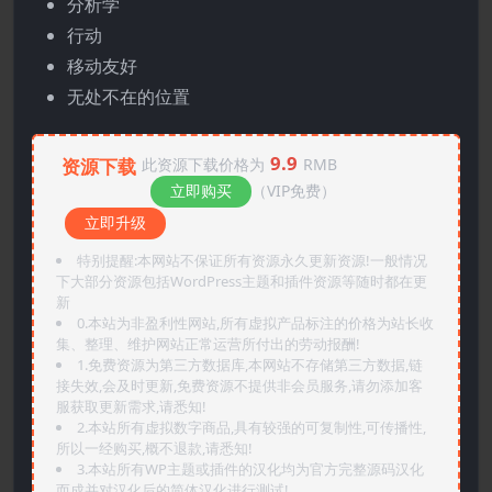
分析学
行动
移动友好
无处不在的位置
9.9
资源下载
此资源下载价格为
RMB
立即购买
（VIP免费）
立即升级
特别提醒:本网站不保证所有资源永久更新资源!一般情况
下大部分资源包括WordPress主题和插件资源等随时都在更
新
0.本站为非盈利性网站,所有虚拟产品标注的价格为站长收
集、整理、维护网站正常运营所付出的劳动报酬!
1.免费资源为第三方数据库,本网站不存储第三方数据,链
接失效,会及时更新,免费资源不提供非会员服务,请勿添加客
服获取更新需求,请悉知!
2.本站所有虚拟数字商品,具有较强的可复制性,可传播性,
所以一经购买,概不退款,请悉知!
3.本站所有WP主题或插件的汉化均为官方完整源码汉化
而成并对汉化后的简体汉化进行测试!