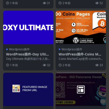
插件，可让您快速轻松地构建多个
n 1.8.0(MonsterInsights拓
ress 的最佳 Google...
1 年前
31
2 年前
52
表单...
展)
Wordpress插件
Wordpress插件
WordPress插件-Oxy Ultim
WordPress插件-Coins Mar
ate 1.6.10-Oxygen Builder
ketCap 5.5.9-WordPress加
Oxy Ultimate 构建和设计令人惊
Coins MarketCap使用 coinexcha
插件
叹的网站，同时使用 Oxygen Bu...
密货币插件
ngeprice.com ...
1 年前
32
2 年前
33