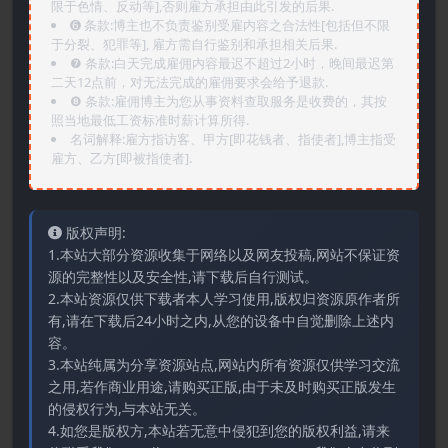
限于色情、反动等],否则雇方承担由此引发的后果.
➏️ 条款:博主也不负责鉴别受雇内容之合法性[包括但不限
于分裂、犯罪等], 雇方需自行鉴别和承担相关后果.
❼ 条款:白天完成雇佣内容最迟不超过2小时，晚间最迟第
二天12点前，对无法完成的雇佣要求会给予退款.
❽ 条款:雇佣博主为您从事资料查取服务是收费的，其按
照当地最低工资标准时薪计算所得.
名词解释:雇方指访客、甲方[即花钱者、指使者],博主指受
雇方、乙方[即被指使者].
版权声明:
1.本站大部分资源收集于网络以及网友投稿,网站不保证资
源的完整性以及安全性,请下载后自行测试。
2.本站资源仅供下载者本人学习使用,版权归资源原作者所
有,请在下载后24小时之内,从您的设备中自觉删除上述内
容。
3.本站纯属为分享资源站点,网站内所有资源仅供学习交流
之用,若作商业用途,请购买正版,由于未及时购买正版发生
的侵权行为,与本站无关。
4.如您是版权方,本站若无意中侵犯到您的版权利益,请来