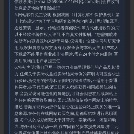
信联系我们E-mail:2690565141@QQ.com,我们会在收到
信息后尽快给予删除处理!
5.网站软件免责说明:根据我国《计算机软件保护条例》第
十七条规定:“为了学习和研究软件内含的设计思想和原理,
通过安装、显示、传输或者存储软件等方式使用软件的,可
以不经软件著作权人许可,不向其支付报酬。”您需知晓本
站所有内容资源均来源于网络,仅供用户交流学习与研究使
用,版权归属原版权方所有,版权争议与本站无关,用户本人
下载后不能用作商业或非法用途,需在24小时之内删除,否
则后果均由用户承担责任!
6.特别声明:我们已尽一切努力准确呈现我们的产品及其潜
力.任何关于实际收益或实际结果示例的声明均可应要求进
行验证.所使用的推荐和示例均为特殊结果,不适用于普通
购买者,亦不代表或保证任何人都能获得相同或类似的结
果.音频采访可能包含附属链接,可能会因您在后续网站上
的任何购买而收取佣金.因此,请勿仅依赖本网站上的推荐.
描述.音频采访作为您评估是否在这些网站上购买的唯一信
息来源.在任何在线网站购买之前,您都应始终进行尽职调
查.每个人的成功都取决于其背景、奉献精神、渴望和动
力.与任何商业活动一样,存在固有的资本损失风险,并且无
法保证您使用此处出售的任何创意和产品就能获得任何收