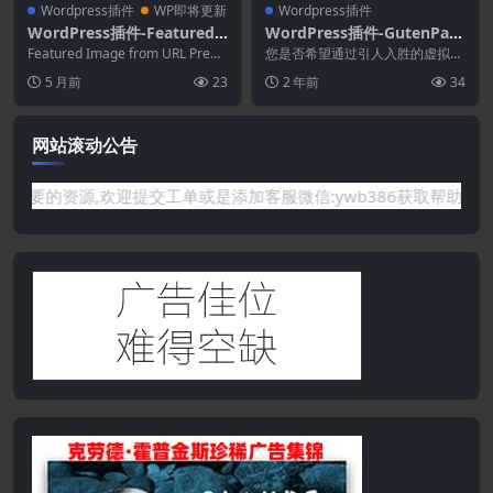
Wordpress插件
WP即将更新
Wordpress插件
WordPress插件-Featured I
WordPress插件-GutenPan
mage from URL (FIFU) Pre
o 1.1.0–古腾堡360度全景查
Featured Image from URL Premi
您是否希望通过引人入胜的虚拟体
mium 7.1.9
um 是一款 Word...
看器
验提升您的 WordPress 网站？Gu
5 月前
23
2 年前
34
tenP...
网站滚动公告
站没有你需要的资源,欢迎提交工单或是添加客服微信:ywb386获