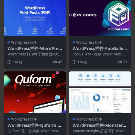
Wordpress插件
Wordpress插件
WordPress插件-WordPres
WordPress插件-FooGallery
s Print Posts & Pages (PD
Pro 2.4.30–WordPress画廊
WordPress 打印帖子和页面为您
FooGallery – 终极 WordPress 画
F) 1.5.9
的读者提供打印或创建帖子或页面
插件
廊插件。这个流行的画廊插件...
2 年前
46
1 年前
77
的 PDF ...
Wordpress插件
Wordpress插件
WordPress插件-Quform 2.
WordPress插件-MonsterIn
21.1–WordPress表单生成器
sights–Performance Addo
Quform 是一款高级 WordPress
MonsterInsights是适用于 WordP