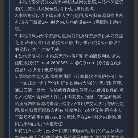
1.本站大部分资源收集于网络以及网友投稿,网站不保证资
源的完整性以及安全性,请下载后自行测试。
2.本站资源仅供下载者本人学习使用,版权归资源原作者所
有,请在下载后24小时之内,从您的设备中自觉删除上述内
容。
3.本站纯属为分享资源站点,网站内所有资源仅供学习交流
之用,若作商业用途,请购买正版,由于未及时购买正版发生
的侵权行为,与本站无关。
4.如您是版权方,本站若无意中侵犯到您的版权利益,请来
信联系我们E-mail:2690565141@QQ.com,我们会在收到
信息后尽快给予删除处理!
5.网站软件免责说明:根据我国《计算机软件保护条例》第
十七条规定:“为了学习和研究软件内含的设计思想和原理,
通过安装、显示、传输或者存储软件等方式使用软件的,可
以不经软件著作权人许可,不向其支付报酬。”您需知晓本
站所有内容资源均来源于网络,仅供用户交流学习与研究使
用,版权归属原版权方所有,版权争议与本站无关,用户本人
下载后不能用作商业或非法用途,需在24小时之内删除,否
则后果均由用户承担责任!
6.特别声明:我们已尽一切努力准确呈现我们的产品及其潜
力.任何关于实际收益或实际结果示例的声明均可应要求进