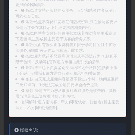
要,请勿冲动消费.
➊️ 条款:请支持正版软件及图书。肯定和感激作者及发行
商的社会贡献.
➋️ 条款:站点不存储和发布任何版权资料,只在被访客要求
雇佣后才会在其指示下处理要求的相关内容.
➌️ 条款:向博主支付任何费用都意味着在访客的主观意识
下雇佣博主,形成博主受雇于访客的劳务关系.
➍️ 条款:只向有购买正版资料者并限于学习目的且不扩散
者服务,雇佣即表示你认可和满足此要求.
➎ 条款:雇方承诺不恶意雇佣博主从事违法行为[包括但不
限于色情、反动等],否则雇方承担由此引发的后果.
➏️ 条款:博主也不负责鉴别受雇内容之合法性[包括但不限
于分裂、犯罪等], 雇方需自行鉴别和承担相关后果.
❼ 条款:白天完成雇佣内容最迟不超过2小时，晚间最迟第
二天12点前，对无法完成的雇佣要求会给予退款.
❽ 条款:雇佣博主为您从事资料查取服务是收费的，其按
照当地最低工资标准时薪计算所得.
名词解释:雇方指访客、甲方[即花钱者、指使者],博主指受
雇方、乙方[即被指使者].
版权声明: