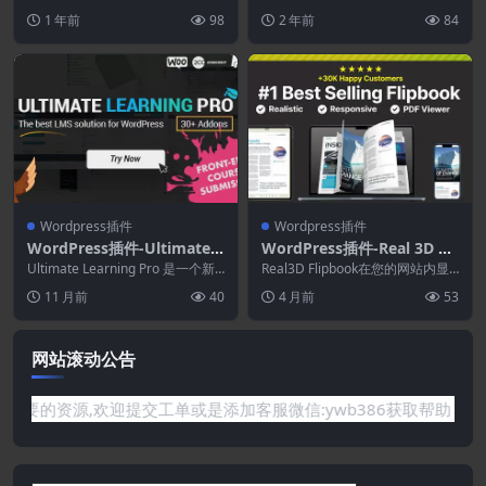
数据导出为多种文件格式，并且您
插件
WordPress 开发工具。一键控...
1 年前
98
2 年前
84
可以...
Wordpress插件
Wordpress插件
WordPress插件-Ultimate L
WordPress插件-Real 3D Fli
earning Pro WordPress Pl
pBook PDF Viewer WordP
Ultimate Learning Pro 是一个新
Real3D Flipbook在您的网站内显
ugin 3.9.2
的 WordPress LM...
ress Plugin 4.20.0
示了您的PDF-S或图像作为超现实
11 月前
40
4 月前
53
的...
网站滚动公告
有你需要的资源,欢迎提交工单或是添加客服微信:ywb386获取帮