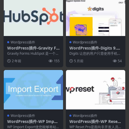
Wordpress插件
Wordpress插件
WordPress插件-Gravity Fo
WordPress插件-Digits 9.0.
rms HubSpot Add-Ons 2.
0.2–WordPress手机号码OT
Gravity Forms HubSpot 是一个强
Digits 让您的用户只需使用手机号
1.0
大的营销平台，专注于通过自动...
P注册和登录表单
码即可在您的网站上注册。不再检
2 年前
155
5 月前
54
查电子邮件。...
Wordpress插件
Wordpress插件
WordPress插件-WP Impor
WordPress插件-WP Reset
t Export 4.0.15
Pro 6.16.0-WordPress开发
WP Import Export使您能够将站点
WP Reset Pro是面向非开发人员的