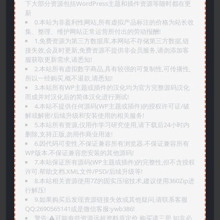
下大部分资源包括WordPress主题和插件资源等随时都在更
新
0.本站为非盈利性网站,所有虚拟产品标注的价格为站长收
集、整理、维护网站正常运营所付出的劳动报酬!
1.免费资源为第三方数据库,本网站不存储第三方数据,链
接失效,会及时更新,免费资源不提供非会员服务,请勿添加客
服获取更新需求,请悉知!
2.本站所有虚拟数字商品,具有较强的可复制性,可传播性,
所以一经购买,概不退款,请悉知!
3.本站所有WP主题或插件的汉化均为官方完整源码汉化
而成并对汉化后的简体汉化进行测试!
4.本站不提供任何源码(WP主题或插件)的授权许可证/破
解或解密/后续升级和安装使用的相关服务!
5.本站所有资源,仅用作学习研究使用,请下载后24小时内
删除,支持正版,勿用作商业用途!
6.因代码可变性,不保证兼容所有浏览器.不保证兼容所有
WP版本.不保证兼容您安装的其他源码!
7.本站保证所有源码(WP主题或插件)的完整性,但不含授权
许可.帮助文档.XML文件/PSD/后续升级等!
8.本站相关资源使用7Z的固实压缩技术,建议使用360Zip进
行解压!
9.如果购买后发现资源链接失效或其他疑问,请联系客服
QQ:2690565141或是微信客服:ywb386!
警告:⚠️可能有些资源远超资料原定价,购买请三思,如非必