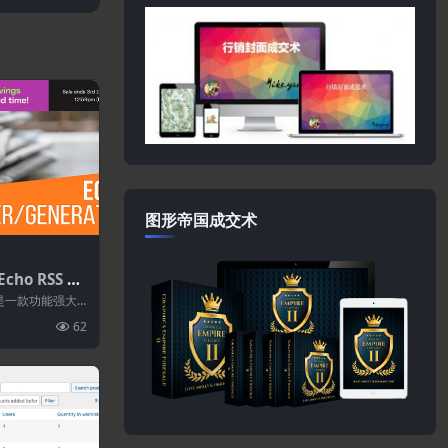
图形帝国成交术
cho RSS Fe
or Plugin f
成器是一款功能强大
5.1
客工具，...
62