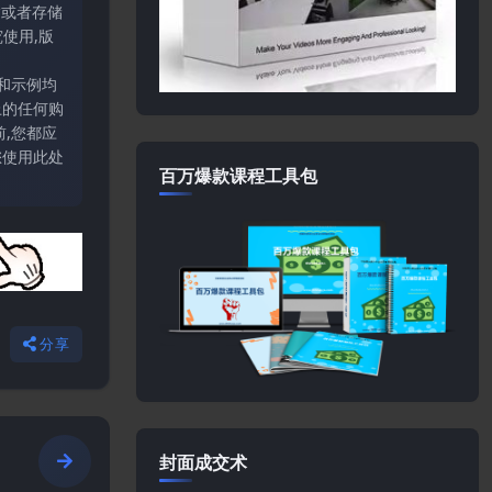
输或者存储
使用,版
和示例均
上的任何购
,您都应
您使用此处
百万爆款课程工具包
分享
封面成交术