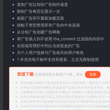
复制广告以加快广告制作速度
限制广告每页仅显示一次
刷新广告而不重新加载页面
按帖子类型禁用所有广告的中央选项
从分组广告创建广告网格
将广告插入到不使用 the_content 过滤器的内容中
在前端管理栏中列出当前投放的广告
为个人用户选择与广告相关的用户角色
1 年优先电子邮件支持和更新，之后无限制使用
资源下载
此资源仅限注册用户下载，请先
登录
特别提醒:本网站不保证所有资源永久更新资源!一般情况下大部分资
0.本站为非盈利性网站,所有虚拟产品标注的价格为站长收集、
1.免费资源为第三方数据库,本网站不存储第三方数据,链接失效,
2.本站所有虚拟数字商品,具有较强的可复制性,可传播性,所以一经
3.本站所有WP主题或插件的汉化均为官方完整源码汉化而成并
4.本站不提供任何源码(WP主题或插件)的授权许可证/破解或解