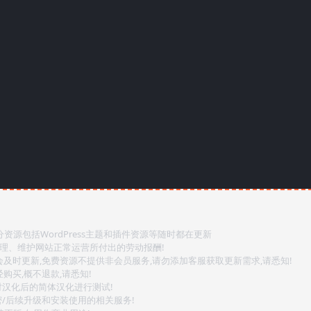
源包括WordPress主题和插件资源等随时都在更新
整理、维护网站正常运营所付出的劳动报酬!
会及时更新,免费资源不提供非会员服务,请勿添加客服获取更新需求,请悉知!
购买,概不退款,请悉知!
对汉化后的简体汉化进行测试!
密/后续升级和安装使用的相关服务!