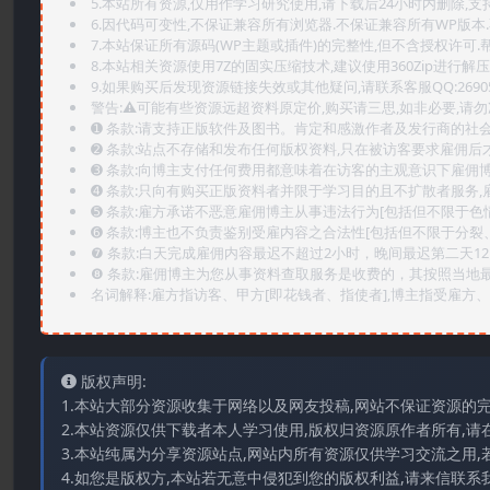
5.本站所有资源,仅用作学习研究使用,请下载后24小时内删除,支
6.因代码可变性,不保证兼容所有浏览器.不保证兼容所有WP版本
7.本站保证所有源码(WP主题或插件)的完整性,但不含授权许可.帮助
8.本站相关资源使用7Z的固实压缩技术,建议使用360Zip进行解压
9.如果购买后发现资源链接失效或其他疑问,请联系客服QQ:2690565
警告:⚠️可能有些资源远超资料原定价,购买请三思,如非必要,请勿
➊️ 条款:请支持正版软件及图书。肯定和感激作者及发行商的社会
➋️ 条款:站点不存储和发布任何版权资料,只在被访客要求雇佣
➌️ 条款:向博主支付任何费用都意味着在访客的主观意识下雇佣
➍️ 条款:只向有购买正版资料者并限于学习目的且不扩散者服务
➎ 条款:雇方承诺不恶意雇佣博主从事违法行为[包括但不限于色
➏️ 条款:博主也不负责鉴别受雇内容之合法性[包括但不限于分裂
❼ 条款:白天完成雇佣内容最迟不超过2小时，晚间最迟第二天1
❽ 条款:雇佣博主为您从事资料查取服务是收费的，其按照当地
名词解释:雇方指访客、甲方[即花钱者、指使者],博主指受雇方、乙
版权声明:
1.本站大部分资源收集于网络以及网友投稿,网站不保证资源的
2.本站资源仅供下载者本人学习使用,版权归资源原作者所有,请
3.本站纯属为分享资源站点,网站内所有资源仅供学习交流之用,
4.如您是版权方,本站若无意中侵犯到您的版权利益,请来信联系我们E-