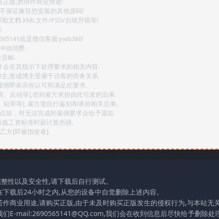
持正版,勿用作商业用途!
.不保证兼容您安装的其他源码!
文档.XML文件/PSD/后续升级等!
!
141或是微信客服:ywb386!
冲动消费.
贡献.
后才会在其指示下处理要求的相关内容.
博主,形成博主受雇于访客的劳务关系.
,雇佣即表示你认可和满足此要求.
情、反动等],否则雇方承担由此引发的后果.
、犯罪等], 雇方需自行鉴别和承担相关后果.
2点前，对无法完成的雇佣要求会给予退款.
最低工资标准时薪计算所得.
方[即被指使者].
完整性以及安全性,请下载后自行测试。
在下载后24小时之内,从您的设备中自觉删除上述内容。
若作商业用途,请购买正版,由于未及时购买正版发生的侵权行为,与本站无
mail:2690565141@QQ.com,我们会在收到信息后尽快给予删除处理