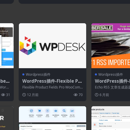
展)
0(MonsterInsights拓展)
Wordpress插件
Wordpress插件
be T
WordPress插件-Flexible Pro
WordPress插件-E
duct Fields Pro WooComm
ed Post Generat
ordP
Flexible Product Fields Pro WooCom
Echo RSS 文章生
erce 2.6.7
or WordPress 5.
...
merce ...
的 WordPress 自动博
31
12 月前
70
6 月前