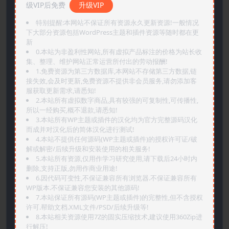
级VIP后免费
升级VIP
特别提醒:本网站不保证所有资源永久更新资源!一般情况
下大部分资源包括WordPress主题和插件资源等随时都在更
新
0.本站为非盈利性网站,所有虚拟产品标注的价格为站长收
集、整理、维护网站正常运营所付出的劳动报酬!
1.免费资源为第三方数据库,本网站不存储第三方数据,链
接失效,会及时更新,免费资源不提供非会员服务,请勿添加客
服获取更新需求,请悉知!
2.本站所有虚拟数字商品,具有较强的可复制性,可传播性,
所以一经购买,概不退款,请悉知!
3.本站所有WP主题或插件的汉化均为官方完整源码汉化
而成并对汉化后的简体汉化进行测试!
4.本站不提供任何源码(WP主题或插件)的授权许可证/破
解或解密/后续升级和安装使用的相关服务!
5.本站所有资源,仅用作学习研究使用,请下载后24小时内
删除,支持正版,勿用作商业用途!
6.因代码可变性,不保证兼容所有浏览器.不保证兼容所有
WP版本.不保证兼容您安装的其他源码!
7.本站保证所有源码(WP主题或插件)的完整性,但不含授权
许可.帮助文档.XML文件/PSD/后续升级等!
8.本站相关资源使用7Z的固实压缩技术,建议使用360Zip进
行解压!