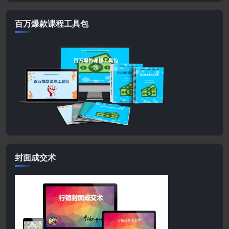
百万爆款课程工具包
封面成交术