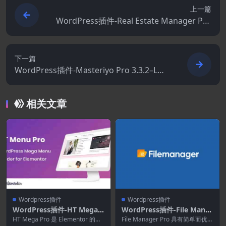
上一篇
WordPress插件-Real Estate Manager Pro
12.8.7
下一篇
WordPress插件-Masteriyo Pro 3.3.2–LMS
插件
相关文章
Wordpress插件
Wordpress插件
WordPress插件-HT Mega
WordPress插件-File Mana
Menu Pro 2.2.1-适用于Ele
ger Pro Plugin for WordPr
HT Mega Pro 是 Elementor 的绝
File Manager Pro 具有简单而优雅