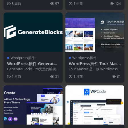
mentor的WordPress Meg
对插件，包括 80 个元素和...
ess 8.4.3
的界面，即使是初学者也可以轻松
3 周前
97
1 年前
124
使...
a菜单构建器
Wordpress插件
Wordpress插件
WordPress插件-GenerateB
WordPress插件-Tour Mast
locks Pro 2.6.1–构建更好的
er 5.4.8–旅游预订.旅行.酒店
GenerateBlocks Pro为您的编辑
Tour Master 是一款 WordPress
WordPress网站
器添加了令人难以置信的多功能
高级插件，内置最完善的旅游及...
1 月前
31
1 月前
31
性，而...