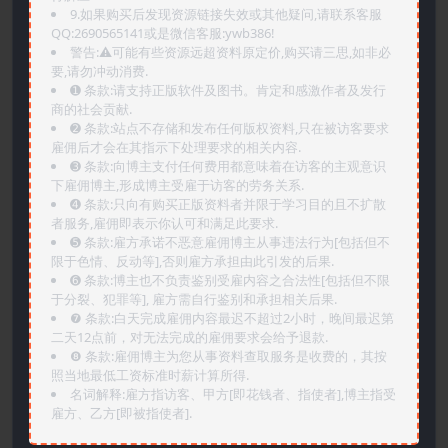
9.如果购买后发现资源链接失效或其他疑问,请联系客服
QQ:2690565141或是微信客服:ywb386!
警告:⚠️可能有些资源远超资料原定价,购买请三思,如非必
要,请勿冲动消费.
➊️ 条款:请支持正版软件及图书。肯定和感激作者及发行
商的社会贡献.
➋️ 条款:站点不存储和发布任何版权资料,只在被访客要求
雇佣后才会在其指示下处理要求的相关内容.
➌️ 条款:向博主支付任何费用都意味着在访客的主观意识
下雇佣博主,形成博主受雇于访客的劳务关系.
➍️ 条款:只向有购买正版资料者并限于学习目的且不扩散
者服务,雇佣即表示你认可和满足此要求.
➎ 条款:雇方承诺不恶意雇佣博主从事违法行为[包括但不
限于色情、反动等],否则雇方承担由此引发的后果.
➏️ 条款:博主也不负责鉴别受雇内容之合法性[包括但不限
于分裂、犯罪等], 雇方需自行鉴别和承担相关后果.
❼ 条款:白天完成雇佣内容最迟不超过2小时，晚间最迟第
二天12点前，对无法完成的雇佣要求会给予退款.
❽ 条款:雇佣博主为您从事资料查取服务是收费的，其按
照当地最低工资标准时薪计算所得.
名词解释:雇方指访客、甲方[即花钱者、指使者],博主指受
雇方、乙方[即被指使者].