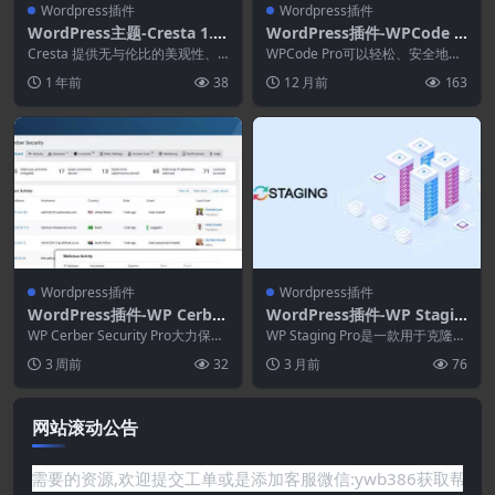
Wordpress插件
Wordpress插件
WordPress主题-Cresta 1.1.
WordPress插件-WPCode P
0–IT解决方案和技术WordPr
ro 2.3.0–WordPress代码片
Cresta 提供无与伦比的美观性、
WPCode Pro可以轻松、安全地通
ess主题
功能性和用户体验的融合，专为 IT
段插件
过代码片段添加自定义 WordPres
1 年前
38
12 月前
163
公司、技...
s ...
Wordpress插件
Wordpress插件
WordPress插件-WP Cerber
WordPress插件-WP Stagin
Security Pro 9.9.0–WordPr
g Pro 6.8.0-WordPress备份
WP Cerber Security Pro大力保护
WP Staging Pro是一款用于克隆、
ess安全插件
WordPress 免受黑...
和迁移插件
备份和迁移 WordPress 网站...
3 周前
32
3 月前
76
网站滚动公告
你需要的资源,欢迎提交工单或是添加客服微信:ywb386获取帮助