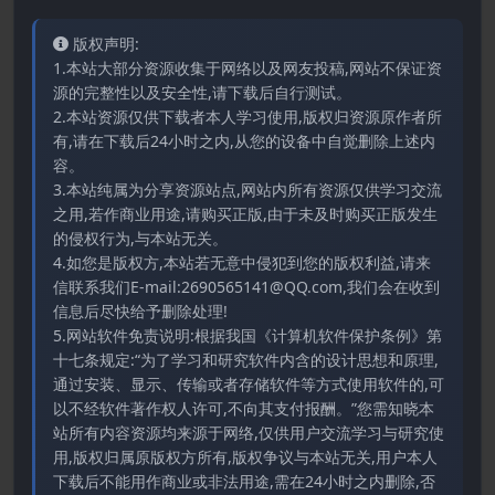
版权声明:
1.本站大部分资源收集于网络以及网友投稿,网站不保证资
源的完整性以及安全性,请下载后自行测试。
2.本站资源仅供下载者本人学习使用,版权归资源原作者所
有,请在下载后24小时之内,从您的设备中自觉删除上述内
容。
3.本站纯属为分享资源站点,网站内所有资源仅供学习交流
之用,若作商业用途,请购买正版,由于未及时购买正版发生
的侵权行为,与本站无关。
4.如您是版权方,本站若无意中侵犯到您的版权利益,请来
信联系我们E-mail:2690565141@QQ.com,我们会在收到
信息后尽快给予删除处理!
5.网站软件免责说明:根据我国《计算机软件保护条例》第
十七条规定:“为了学习和研究软件内含的设计思想和原理,
通过安装、显示、传输或者存储软件等方式使用软件的,可
以不经软件著作权人许可,不向其支付报酬。”您需知晓本
站所有内容资源均来源于网络,仅供用户交流学习与研究使
用,版权归属原版权方所有,版权争议与本站无关,用户本人
下载后不能用作商业或非法用途,需在24小时之内删除,否