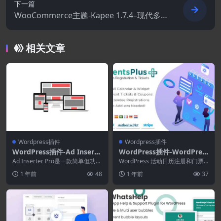
下一篇
WooCommerce主题-Kapee 1.7.4–现代多
用途WooCommerce主题
相关文章
Wordpress插件
Wordpress插件
WordPress插件-Ad Inserte
WordPress插件-WordPres
r Pro 2.8.0–WordPress广告
s Events Calendar Registr
Ad Inserter Pro是一款简单但功能
WordPress 活动日历注册和门票
插件
强大的一体化 WordPress ...
ation & Tickets 2.6.3
非常适合那些需要为现有网站创建
1 年前
48
1 年前
37
研讨会、活动...