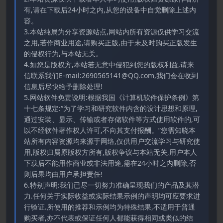
有,请在下载后24小时之内,从您的设备中自觉删除上述内
容。
3.本站纯属为分享资源站点,网站内所有资源仅供学习交流
之用,若作商业用途,请购买正版,由于未及时购买正版发生
的侵权行为,与本站无关。
4.如您是版权方,本站若无意中侵犯到您的版权利益,请来
信联系我们E-mail:2690565141@QQ.com,我们会在收到
信息后尽快给予删除处理!
5.网站软件免责说明:根据我国《计算机软件保护条例》第
十七条规定:“为了学习和研究软件内含的设计思想和原理,
通过安装、显示、传输或者存储软件等方式使用软件的,可
以不经软件著作权人许可,不向其支付报酬。”您需知晓本
站所有内容资源均来源于网络,仅供用户交流学习与研究使
用,版权归属原版权方所有,版权争议与本站无关,用户本人
下载后不能用作商业或非法用途,需在24小时之内删除,否
则后果均由用户承担责任!
6.特别声明:我们已尽一切努力准确呈现我们的产品及其潜
力.任何关于实际收益或实际结果示例的声明均可应要求进
行验证.所使用的推荐和示例均为特殊结果,不适用于普通
购买者,亦不代表或保证任何人都能获得相同或类似的结