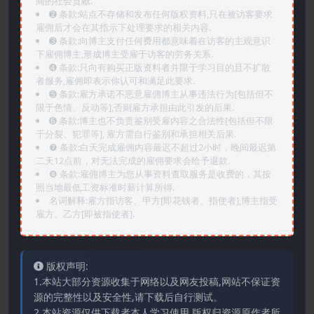
商的社会贡献.
➋️ 条款:站点不存储和发布任何版权资料,只在被访客要求
雇佣后才会在其指示下处理要求的相关内容.
➌️ 条款:向博主支付任何费用都意味着在访客的主观意识
下雇佣博主,形成博主受雇于访客的劳务关系.
➍️ 条款:只向有购买正版资料者并限于学习目的且不扩散
者服务,雇佣即表示你认可和满足此要求.
➎ 条款:雇方承诺不恶意雇佣博主从事违法行为[包括但不
限于色情、反动等],否则雇方承担由此引发的后果.
➏️ 条款:博主也不负责鉴别受雇内容之合法性[包括但不限
于分裂、犯罪等], 雇方需自行鉴别和承担相关后果.
❼ 条款:白天完成雇佣内容最迟不超过2小时，晚间最迟第
二天12点前，对无法完成的雇佣要求会给予退款.
❽ 条款:雇佣博主为您从事资料查取服务是收费的，其按
照当地最低工资标准时薪计算所得.
名词解释:雇方指访客、甲方[即花钱者、指使者],博主指受
雇方、乙方[即被指使者].
版权声明:
1.本站大部分资源收集于网络以及网友投稿,网站不保证资
源的完整性以及安全性,请下载后自行测试。
2.本站资源仅供下载者本人学习使用,版权归资源原作者所