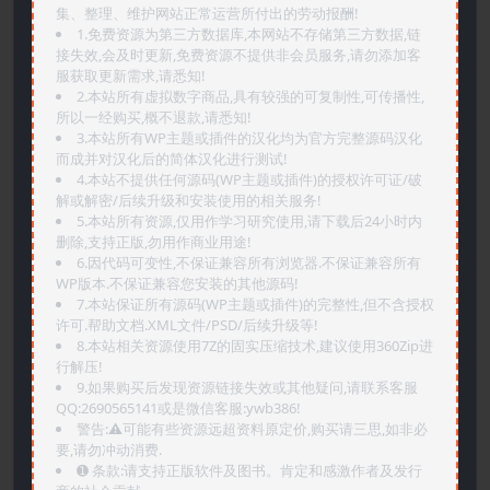
集、整理、维护网站正常运营所付出的劳动报酬!
1.免费资源为第三方数据库,本网站不存储第三方数据,链
接失效,会及时更新,免费资源不提供非会员服务,请勿添加客
服获取更新需求,请悉知!
2.本站所有虚拟数字商品,具有较强的可复制性,可传播性,
所以一经购买,概不退款,请悉知!
3.本站所有WP主题或插件的汉化均为官方完整源码汉化
而成并对汉化后的简体汉化进行测试!
4.本站不提供任何源码(WP主题或插件)的授权许可证/破
解或解密/后续升级和安装使用的相关服务!
5.本站所有资源,仅用作学习研究使用,请下载后24小时内
删除,支持正版,勿用作商业用途!
6.因代码可变性,不保证兼容所有浏览器.不保证兼容所有
WP版本.不保证兼容您安装的其他源码!
7.本站保证所有源码(WP主题或插件)的完整性,但不含授权
许可.帮助文档.XML文件/PSD/后续升级等!
8.本站相关资源使用7Z的固实压缩技术,建议使用360Zip进
行解压!
9.如果购买后发现资源链接失效或其他疑问,请联系客服
QQ:2690565141或是微信客服:ywb386!
警告:⚠️可能有些资源远超资料原定价,购买请三思,如非必
要,请勿冲动消费.
➊️ 条款:请支持正版软件及图书。肯定和感激作者及发行