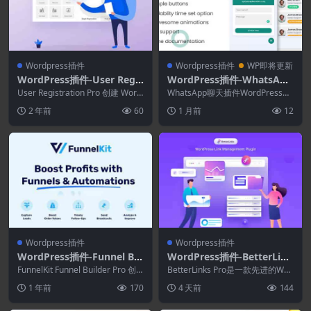
Wordpress插件
Wordpress插件
WP即将更新
WordPress插件-User Regis
WordPress插件-WhatsApp
tration Addons(User Regi
Chat Help WordPress 3.3.
User Registration Pro 创建 Word
WhatsApp聊天插件WordPress可
stration Pro拓展)
Press 用户注册表...
0
以帮助您在几分钟内为您的WordP
2 年前
60
1 月前
12
r...
Wordpress插件
Wordpress插件
WordPress插件-Funnel Bui
WordPress插件-BetterLink
lder Pro 3.12.1+Addons
s Pro 3.0.0-缩短.跟踪和管理
FunnelKit Funnel Builder Pro 创
BetterLinks Pro是一款先进的Wor
建高转化率的 Woo...
WordPress中的链接
dPress 缩短插件，用于链接...
1 年前
170
4 天前
144