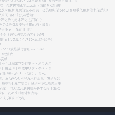
源包括WordPress主题和插件资源等随时都在更新
整理、维护网站正常运营所付出的劳动报酬!
会及时更新,免费资源不提供非会员服务,请勿添加客服获取更新需求,请悉知!
购买,概不退款,请悉知!
对汉化后的简体汉化进行测试!
密/后续升级和安装使用的相关服务!
持正版,勿用作商业用途!
.不保证兼容您安装的其他源码!
文档.XML文件/PSD/后续升级等!
!
141或是微信客服:ywb386!
冲动消费.
贡献.
后才会在其指示下处理要求的相关内容.
博主,形成博主受雇于访客的劳务关系.
,雇佣即表示你认可和满足此要求.
情、反动等],否则雇方承担由此引发的后果.
、犯罪等], 雇方需自行鉴别和承担相关后果.
2点前，对无法完成的雇佣要求会给予退款.
最低工资标准时薪计算所得.
方[即被指使者].