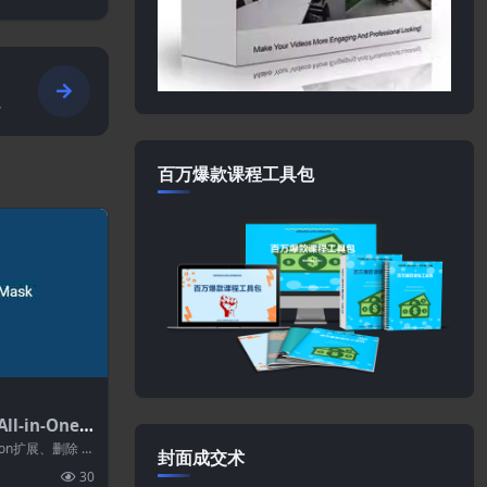
百万爆款课程工具包
ll-in-One
dons(All-i
ration扩展、删除 5
封面成交术
tion Unlim
30