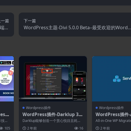
上一篇
下一篇
)后端的
WordPress主题-Divi 5.0.0 Beta–最受欢迎的WordP
用程序
ress主题
Wordpress插件
Wordpress插件
ess
WordPress插件-Darklup 3.
WordPress插件-A
–酒店预
2.6–最智能的WordPress深色
WP Migration Ad
于非技术
Darklup能够创造一个赏心悦目且耗时
All-in-One WP Mig
模式插件
n-One WP Migra
的旅程，以获得更好的阅读体验。 Wor
12MB 的导入限制...
105
2 年前
16
2 年前
d...
ited拓展)