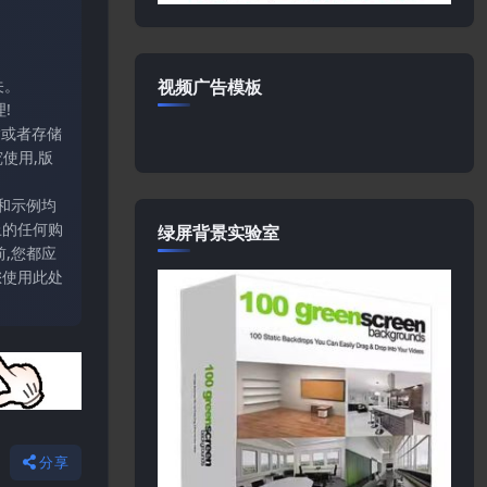
视频广告模板
关。
!
输或者存储
使用,版
和示例均
上的任何购
绿屏背景实验室
,您都应
您使用此处
分享