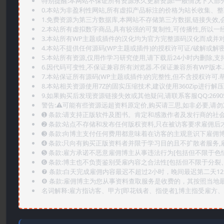
特别提醒:本网站不保证所有资源永久更新资源!一般情况下大部分资
0.本站为非盈利性网站,所有虚拟产品标注的价格为站长收集、
1.免费资源为第三方数据库,本网站不存储第三方数据,链接失效,
2.本站所有虚拟数字商品,具有较强的可复制性,可传播性,所以一经
3.本站所有WP主题或插件的汉化均为官方完整源码汉化而成并
4.本站不提供任何源码(WP主题或插件)的授权许可证/破解或解
5.本站所有资源,仅用作学习研究使用,请下载后24小时内删除,支
6.因代码可变性,不保证兼容所有浏览器.不保证兼容所有WP版本
7.本站保证所有源码(WP主题或插件)的完整性,但不含授权许可.帮助
8.本站相关资源使用7Z的固实压缩技术,建议使用360Zip进行解压
9.如果购买后发现资源链接失效或其他疑问,请联系客服QQ:2690565
警告:⚠️可能有些资源远超资料原定价,购买请三思,如非必要,请勿
➊️ 条款:请支持正版软件及图书。肯定和感激作者及发行商的社会
➋️ 条款:站点不存储和发布任何版权资料,只在被访客要求雇佣
➌️ 条款:向博主支付任何费用都意味着在访客的主观意识下雇佣
➍️ 条款:只向有购买正版资料者并限于学习目的且不扩散者服务
➎ 条款:雇方承诺不恶意雇佣博主从事违法行为[包括但不限于色
➏️ 条款:博主也不负责鉴别受雇内容之合法性[包括但不限于分裂
❼ 条款:白天完成雇佣内容最迟不超过2小时，晚间最迟第二天1
❽ 条款:雇佣博主为您从事资料查取服务是收费的，其按照当地
名词解释:雇方指访客、甲方[即花钱者、指使者],博主指受雇方、乙