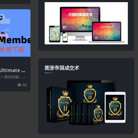
图形帝国成交术
ltimate M
erce 2.3.
r提供一系列功能，包
ember拓展)-会
录、用户注...
24
件