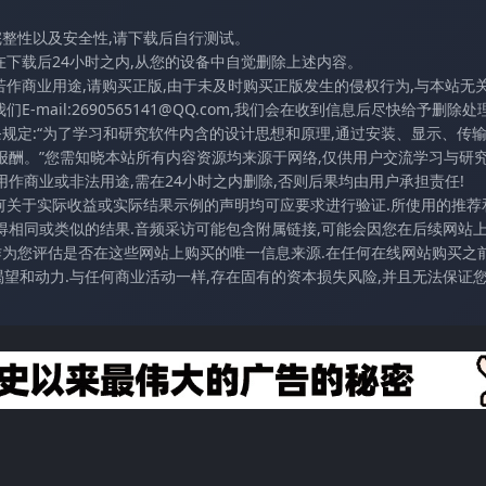
完整性以及安全性,请下载后自行测试。
在下载后24小时之内,从您的设备中自觉删除上述内容。
若作商业用途,请购买正版,由于未及时购买正版发生的侵权行为,与本站无
mail:2690565141@QQ.com,我们会在收到信息后尽快给予删除处理
条规定:“为了学习和研究软件内含的设计思想和原理,通过安装、显示、传
报酬。”您需知晓本站所有内容资源均来源于网络,仅供用户交流学习与研究
作商业或非法用途,需在24小时之内删除,否则后果均由用户承担责任!
任何关于实际收益或实际结果示例的声明均可应要求进行验证.所使用的推荐
得相同或类似的结果.音频采访可能包含附属链接,可能会因您在后续网站
访作为您评估是否在这些网站上购买的唯一信息来源.在任何在线网站购买之前
望和动力.与任何商业活动一样,存在固有的资本损失风险,并且无法保证