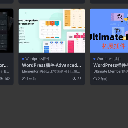
Wordpress插件
Wordpress插件
orge
WordPress插件-Advanced C
WordPress插件-U
omparison Table for Eleme
ember–WooComm
 Bri
Elementor 的高级比较表是用于比较不
Ultimate Membe
ntor 1.0.5
7(Ultimate M
同风格的产品并在您的网站上展示您的
括用户配置文件、成员目
162
1 年前
35
2 年前
产...
员WordPress插