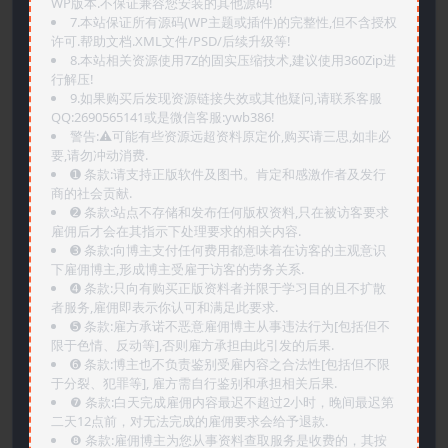
WP版本.不保证兼容您安装的其他源码!
7.本站保证所有源码(WP主题或插件)的完整性,但不含授权
许可.帮助文档.XML文件/PSD/后续升级等!
8.本站相关资源使用7Z的固实压缩技术,建议使用360Zip进
行解压!
9.如果购买后发现资源链接失效或其他疑问,请联系客服
QQ:2690565141或是微信客服:ywb386!
警告:⚠️可能有些资源远超资料原定价,购买请三思,如非必
要,请勿冲动消费.
➊️ 条款:请支持正版软件及图书。肯定和感激作者及发行
商的社会贡献.
➋️ 条款:站点不存储和发布任何版权资料,只在被访客要求
雇佣后才会在其指示下处理要求的相关内容.
➌️ 条款:向博主支付任何费用都意味着在访客的主观意识
下雇佣博主,形成博主受雇于访客的劳务关系.
➍️ 条款:只向有购买正版资料者并限于学习目的且不扩散
者服务,雇佣即表示你认可和满足此要求.
➎ 条款:雇方承诺不恶意雇佣博主从事违法行为[包括但不
限于色情、反动等],否则雇方承担由此引发的后果.
➏️ 条款:博主也不负责鉴别受雇内容之合法性[包括但不限
于分裂、犯罪等], 雇方需自行鉴别和承担相关后果.
❼ 条款:白天完成雇佣内容最迟不超过2小时，晚间最迟第
二天12点前，对无法完成的雇佣要求会给予退款.
❽ 条款:雇佣博主为您从事资料查取服务是收费的，其按