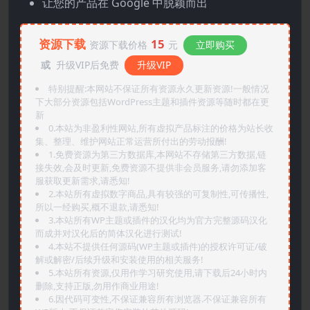
让您的产品在 Google 中脱颖而出
资源下载
15
资源下载价格
元
立即购买
或
升级VIP后免费
升级VIP
特别提醒:本网站不保证所有资源永久更新资源!一般情况
下大部分资源包括WordPress主题和插件资源等随时都在更
新
0.本站为非盈利性网站,所有虚拟产品标注的价格为站长收
集、整理、维护网站正常运营所付出的劳动报酬!
1.免费资源为第三方数据库,本网站不存储第三方数据,链
接失效,会及时更新,免费资源不提供非会员服务,请勿添加客
服获取更新需求,请悉知!
2.本站所有虚拟数字商品,具有较强的可复制性,可传播性,
所以一经购买,概不退款,请悉知!
3.本站所有WP主题或插件的汉化均为官方完整源码汉化
而成并对汉化后的简体汉化进行测试!
4.本站不提供任何源码(WP主题或插件)的授权许可证/破
解或解密/后续升级和安装使用的相关服务!
5.本站所有资源,仅用作学习研究使用,请下载后24小时内
删除,支持正版,勿用作商业用途!
6.因代码可变性,不保证兼容所有浏览器.不保证兼容所有