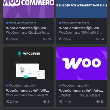
WooCommerce插件
WooCommerce插件
WooCommerce插件-WooC
WooCommerce插件-WooC
ommerce Checkout Field
ommerce Page Builder 3.
WooCommerce Checkout Field E
WooCommerce 页面生成器 是理
Editor 1.7.20
ditor为您提供一个接...
4.3.6
想的 WPBakery 页面生成器 附
2 年前
55
2 年前
34
加...
WooCommerce插件
WooCommerce插件
WooCommerce插件-WPC
WooCommerce插件-Adva
Product Tabs for WooCom
nced Product Importer &
WooCommerce Premium 的 WP
只需单击一下，即可直接从亚马
merce Premium 4.3.2
C 产品标签确实是一个简单易用
Affiliate for WooCommerc
逊、Aliexpress、eBay、沃尔玛和
2 周前
31
1 年前
33
的...
其他 1...
e 4.11.0