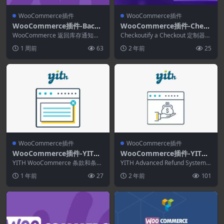
WooCommerce插件
WooCommerce插件
WooCommerce插件-Back I
WooCommerce插件-Check
n Stock Notifications for
outify 1.0.10–WooComme
WooCommerce 返回库存通知是
Checkoutify a Checkout 定制器可
WooCommerce 3.3.5
一个 WooCommerce Waitli...
rce Funnels 结帐定制器
让您选择和自定义字段以及您...
1 周前
63
2 年前
25
WooCommerce插件
WooCommerce插件
WooCommerce插件-YITH
WooCommerce插件-YITH
WooCommerce Terms an
Advanced Refund System
YITH WooCommerce 条款和条件
YITH Advanced Refund System f
d Conditions Popup Premi
弹出窗口高级版是每个网站的基本
for WooCommerce 1.25.0
or WooComme...
1 年前
27
2 年前
101
组成部...
um 1.48.0