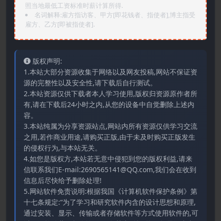
照当地最低工资标准时薪计算所得.
名词解释:雇方指访客、甲方[即花钱者、指使者],博主指受
雇方、乙方[即被指使者].
版权声明:
1.本站大部分资源收集于网络以及网友投稿,网站不保证资
源的完整性以及安全性,请下载后自行测试。
2.本站资源仅供下载者本人学习使用,版权归资源原作者所
有,请在下载后24小时之内,从您的设备中自觉删除上述内
容。
3.本站纯属为分享资源站点,网站内所有资源仅供学习交流
之用,若作商业用途,请购买正版,由于未及时购买正版发生
的侵权行为,与本站无关。
4.如您是版权方,本站若无意中侵犯到您的版权利益,请来
信联系我们E-mail:2690565141@QQ.com,我们会在收到
信息后尽快给予删除处理!
5.网站软件免责说明:根据我国《计算机软件保护条例》第
十七条规定:“为了学习和研究软件内含的设计思想和原理,
通过安装、显示、传输或者存储软件等方式使用软件的,可