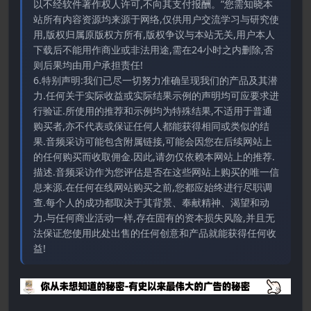
以不经软件著作权人许可,不向其支付报酬。”您需知晓本
站所有内容资源均来源于网络,仅供用户交流学习与研究使
用,版权归属原版权方所有,版权争议与本站无关,用户本人
下载后不能用作商业或非法用途,需在24小时之内删除,否
则后果均由用户承担责任!
6.特别声明:我们已尽一切努力准确呈现我们的产品及其潜
力.任何关于实际收益或实际结果示例的声明均可应要求进
行验证.所使用的推荐和示例均为特殊结果,不适用于普通
购买者,亦不代表或保证任何人都能获得相同或类似的结
果.音频采访可能包含附属链接,可能会因您在后续网站上
的任何购买而收取佣金.因此,请勿仅依赖本网站上的推荐.
描述.音频采访作为您评估是否在这些网站上购买的唯一信
息来源.在任何在线网站购买之前,您都应始终进行尽职调
查.每个人的成功都取决于其背景、奉献精神、渴望和动
力.与任何商业活动一样,存在固有的资本损失风险,并且无
法保证您使用此处出售的任何创意和产品就能获得任何收
益!