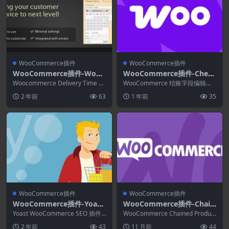
WooCommerce插件
WooCommerce插件
WooCommerce插件-WooC
WooCommerce插件-Check
ommerce Delivery Time Pi
out Field Editor for WooC
Woocommerce Delivery Time Pi
WooCommerce 结账字段编辑
cker for Shipping 3.2.7
cker for Shi...
ommerce 1.7.24
器，为您提供一个界面，用于添
2 年前
63
1 年前
35
加、编辑和删除 ...
WooCommerce插件
WooCommerce插件
WooCommerce插件-Yoast
WooCommerce插件-Chain
WooCommerce SEO Plugi
ed Products for WooCom
Yoast WooCommerce SEO 插件
WooCommerce Chained Product
n 16.5.0
是可用于 WordPress 的...
merce 3.8.0
s是您的 WooComme...
2 年前
43
11 月前
44