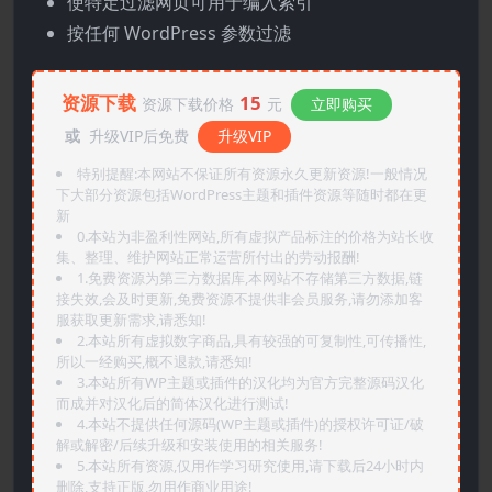
使特定过滤网页可用于编入索引
按任何 WordPress 参数过滤
资源下载
15
资源下载价格
元
立即购买
或
升级VIP后免费
升级VIP
特别提醒:本网站不保证所有资源永久更新资源!一般情况
下大部分资源包括WordPress主题和插件资源等随时都在更
新
0.本站为非盈利性网站,所有虚拟产品标注的价格为站长收
集、整理、维护网站正常运营所付出的劳动报酬!
1.免费资源为第三方数据库,本网站不存储第三方数据,链
接失效,会及时更新,免费资源不提供非会员服务,请勿添加客
服获取更新需求,请悉知!
2.本站所有虚拟数字商品,具有较强的可复制性,可传播性,
所以一经购买,概不退款,请悉知!
3.本站所有WP主题或插件的汉化均为官方完整源码汉化
而成并对汉化后的简体汉化进行测试!
4.本站不提供任何源码(WP主题或插件)的授权许可证/破
解或解密/后续升级和安装使用的相关服务!
5.本站所有资源,仅用作学习研究使用,请下载后24小时内
删除,支持正版,勿用作商业用途!