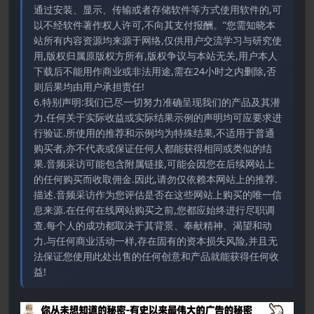
通过安装、显示、传输或者存储软件等方式使用软件的,可
以不经软件著作权人许可,不向其支付报酬。”您需知晓本
站所有内容资源均来源于网络,仅供用户交流学习与研究使
用,版权归属原版权方所有,版权争议与本站无关,用户本人
下载后不能用作商业或非法用途,需在24小时之内删除,否
则后果均由用户承担责任!
6.特别声明:我们已尽一切努力准确呈现我们的产品及其潜
力.任何关于实际收益或实际结果示例的声明均可应要求进
行验证.所使用的推荐和示例均为特殊结果,不适用于普通
购买者,亦不代表或保证任何人都能获得相同或类似的结
果.音频采访可能包含附属链接,可能会因您在后续网站上
的任何购买而收取佣金.因此,请勿仅依赖本网站上的推荐.
描述.音频采访作为您评估是否在这些网站上购买的唯一信
息来源.在任何在线网站购买之前,您都应始终进行尽职调
查.每个人的成功都取决于其背景、奉献精神、渴望和动
力.与任何商业活动一样,存在固有的资本损失风险,并且无
法保证您使用此处出售的任何创意和产品就能获得任何收
益!