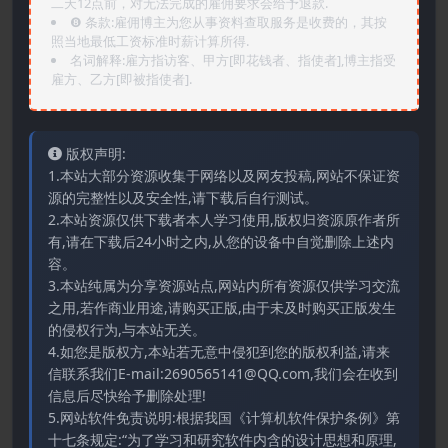
二天12点前，对无法完成的雇佣要求会给予退款.
❽ 条款:雇佣博主为您从事资料查取服务是收费的，其按
照当地最低工资标准时薪计算所得.
名词解释:雇方指访客、甲方[即花钱者、指使者],博主指受
雇方、乙方[即被指使者].
版权声明:
1.本站大部分资源收集于网络以及网友投稿,网站不保证资
源的完整性以及安全性,请下载后自行测试。
2.本站资源仅供下载者本人学习使用,版权归资源原作者所
有,请在下载后24小时之内,从您的设备中自觉删除上述内
容。
3.本站纯属为分享资源站点,网站内所有资源仅供学习交流
之用,若作商业用途,请购买正版,由于未及时购买正版发生
的侵权行为,与本站无关。
4.如您是版权方,本站若无意中侵犯到您的版权利益,请来
信联系我们E-mail:2690565141@QQ.com,我们会在收到
信息后尽快给予删除处理!
5.网站软件免责说明:根据我国《计算机软件保护条例》第
十七条规定:“为了学习和研究软件内含的设计思想和原理,