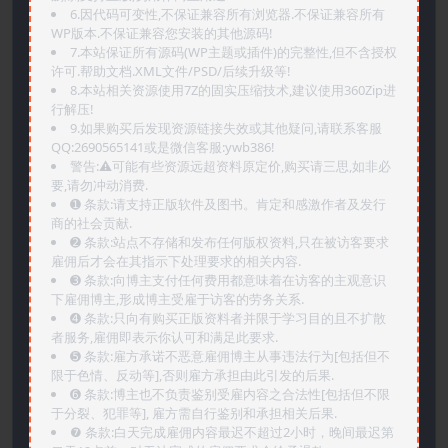
6.因代码可变性,不保证兼容所有浏览器.不保证兼容所有
WP版本.不保证兼容您安装的其他源码!
7.本站保证所有源码(WP主题或插件)的完整性,但不含授权
许可.帮助文档.XML文件/PSD/后续升级等!
8.本站相关资源使用7Z的固实压缩技术,建议使用360Zip进
行解压!
9.如果购买后发现资源链接失效或其他疑问,请联系客服
QQ:2690565141或是微信客服:ywb386!
警告:⚠️可能有些资源远超资料原定价,购买请三思,如非必
要,请勿冲动消费.
➊️ 条款:请支持正版软件及图书。肯定和感激作者及发行
商的社会贡献.
➋️ 条款:站点不存储和发布任何版权资料,只在被访客要求
雇佣后才会在其指示下处理要求的相关内容.
➌️ 条款:向博主支付任何费用都意味着在访客的主观意识
下雇佣博主,形成博主受雇于访客的劳务关系.
➍️ 条款:只向有购买正版资料者并限于学习目的且不扩散
者服务,雇佣即表示你认可和满足此要求.
➎ 条款:雇方承诺不恶意雇佣博主从事违法行为[包括但不
限于色情、反动等],否则雇方承担由此引发的后果.
➏️ 条款:博主也不负责鉴别受雇内容之合法性[包括但不限
于分裂、犯罪等], 雇方需自行鉴别和承担相关后果.
❼ 条款:白天完成雇佣内容最迟不超过2小时，晚间最迟第