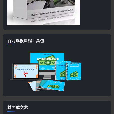
百万爆款课程工具包
封面成交术