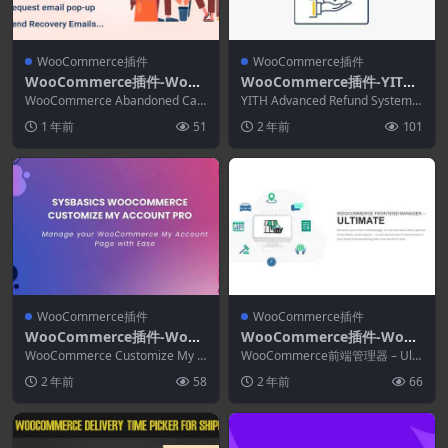
WooCommerce插件
WooCommerce插件
WooCommerce插件-WooC
WooCommerce插件-YITH
ommerce Abandoned Car
Advanced Refund System
WooCommerce Abandoned Cart
YITH Advanced Refund System f
t Recovery 1.1.6(电子邮件–
Recovery是一款 W...
for WooCommerce 1.25.0
or WooComme...
1 年前
51
2 年前
101
短信–信使)
WooCommerce插件
WooCommerce插件
WooCommerce插件-WooC
WooCommerce插件-WooC
ommerce Customize My a
ommerce Frontend Mana
WooCommerce Customize My a
WooCommerce前端管理器 – Ulti
ccount Pro 3.6.1
ccount Pro 插件允...
ger–Delivery 1.2.7
mate是最聪明的 woocomm...
2 年前
58
2 年前
66