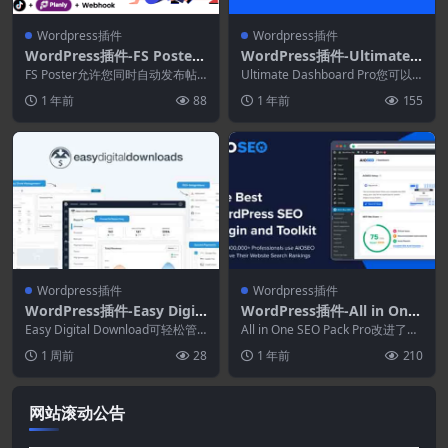
Wordpress插件
Wordpress插件
WordPress插件-FS Poster
WordPress插件-Ultimate
8.0.2–WordPress社交自动
Dashboard Pro 3.11.0-自定
FS Poster允许您同时自动发布帖
Ultimate Dashboard Pro您可以
海报和帖子调度程序
子（页面/媒体/产品等）到许多社
义WordPress仪表板插件
完全改变管理区域的外观。 Da...
1 年前
88
1 年前
155
交网络。社...
Wordpress插件
Wordpress插件
WordPress插件-Easy Digit
WordPress插件-All in One
al Downloads 3.6.9.1+Add
SEO Pack Pro 4.8.3.2-Wor
Easy Digital Download可轻松管
All in One SEO Pack Pro改进了最
ons
理其商店并销售从电子书到 Wo...
dPress SEO插件
流行的WordPress ...
1 周前
28
1 年前
210
网站滚动公告