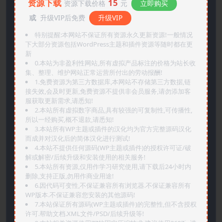
资源下载
15
资源下载价格
元
立即购买
或
升级VIP后免费
升级VIP
特别提醒:本网站不保证所有资源永久更新资源!一般情况
下大部分资源包括WordPress主题和插件资源等随时都在更
新
0.本站为非盈利性网站,所有虚拟产品标注的价格为站长收
集、整理、维护网站正常运营所付出的劳动报酬!
1.免费资源为第三方数据库,本网站不存储第三方数据,链
接失效,会及时更新,免费资源不提供非会员服务,请勿添加客
服获取更新需求,请悉知!
2.本站所有虚拟数字商品,具有较强的可复制性,可传播性,
所以一经购买,概不退款,请悉知!
3.本站所有WP主题或插件的汉化均为官方完整源码汉化
而成并对汉化后的简体汉化进行测试!
4.本站不提供任何源码(WP主题或插件)的授权许可证/破
解或解密/后续升级和安装使用的相关服务!
5.本站所有资源,仅用作学习研究使用,请下载后24小时内
删除,支持正版,勿用作商业用途!
6.因代码可变性,不保证兼容所有浏览器.不保证兼容所有
WP版本.不保证兼容您安装的其他源码!
7.本站保证所有源码(WP主题或插件)的完整性,但不含授权
许可.帮助文档.XML文件/PSD/后续升级等!