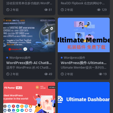
edule 2.7.0–WordPress活
pBook WordPress Plugin
活动安排简单但多功能的 WordPr
Real3D Flipbook 在您的网站中将
动日历插件
ess 日历插件，优雅地展示您的课
4.6.6
您的 PDF 或图像显示为超逼真的...
2 年前
81
2 年前
129
程或活动。...
Wordpress插件
Wordpress插件
WordPress插件-AI ChatBo
WordPress插件-Ultimate
t Addonss(AI ChatBot wit
Member–Friends 2.2.7(Ulti
适用于 WordPress 的 AI ChatBot
Ultimate Member提供一系列功
h ChatGPT拓展)
可以与您的用户流畅地交谈，...
mate Member拓展)-会员W
能，包括用户配置文件、成员目
2 年前
49
2 年前
19
录、用户注...
ordPress插件