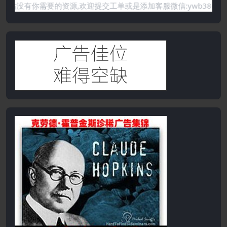
需要的资源,欢迎提交工单或是添加客服微信:ywb386获取帮助！