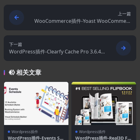
上一篇
WooCommerce插件-Yoast WooCommerc
e SEO Plugin 16.5.0
下一篇
WordPress插件-Clearfy Cache Pro 3.6.4–
WordPress优化插件
相关文章
Wordpress插件
Wordpress插件
WordPress插件-Events Sch
WordPress插件-Real3D Fli