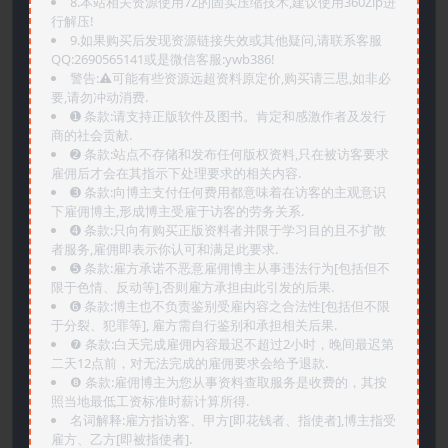
8.本站相关资源使用7Z的固实压缩技术,建议使用360Zip进
行解压!
9.如果购买后发现资源链接失效或其他疑问,请联系客服
QQ:2690565141或是微信客服:ywb386!
警告:⚠️可能有些资源远超资料原定价,购买请三思,如非必
要,请勿冲动消费.
➊️ 条款:请支持正版软件及图书。肯定和感激作者及发行
商的社会贡献.
➋️ 条款:站点不存储和发布任何版权资料,只在被访客要求
雇佣后才会在其指示下处理要求的相关内容.
➌️ 条款:向博主支付任何费用都意味着在访客的主观意识
下雇佣博主,形成博主受雇于访客的劳务关系.
➍️ 条款:只向有购买正版资料者并限于学习目的且不扩散
者服务,雇佣即表示你认可和满足此要求.
➎ 条款:雇方承诺不恶意雇佣博主从事违法行为[包括但不
限于色情、反动等],否则雇方承担由此引发的后果.
➏️ 条款:博主也不负责鉴别受雇内容之合法性[包括但不限
于分裂、犯罪等], 雇方需自行鉴别和承担相关后果.
❼ 条款:白天完成雇佣内容最迟不超过2小时，晚间最迟第
二天12点前，对无法完成的雇佣要求会给予退款.
❽ 条款:雇佣博主为您从事资料查取服务是收费的，其按
照当地最低工资标准时薪计算所得.
名词解释:雇方指访客、甲方[即花钱者、指使者],博主指受
雇方、乙方[即被指使者].