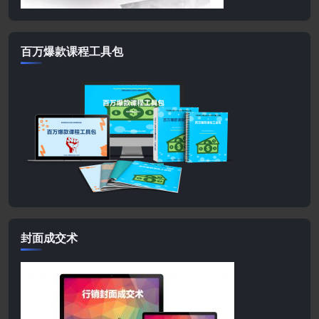
百万爆款课程工具包
封面成交术