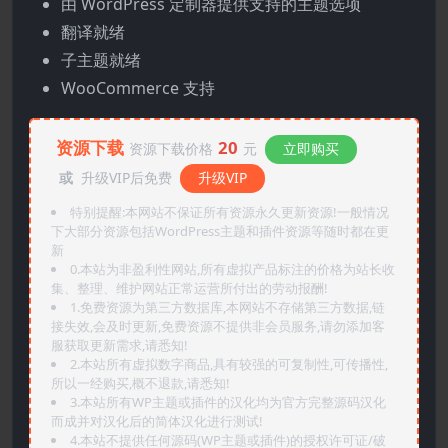
由 WordPress 定制器提供支持的主题选项
翻译就绪
子主题就绪
WooCommerce 支持
资源下载
20
资源下载价格
元
立即购买
或
升级VIP后免费
升级VIP
特别提醒:本网站不保证所有资源永久更新资源!一般情况
下大部分资源包括WordPress主题和插件资源等随时都在更
新
0.本站为非盈利性网站,所有虚拟产品标注的价格为站长收
集、整理、维护网站正常运营所付出的劳动报酬!
1.免费资源为第三方数据库,本网站不存储第三方数据,链
接失效,会及时更新,免费资源不提供非会员服务,请勿添加客
服获取更新需求,请悉知!
2.本站所有虚拟数字商品,具有较强的可复制性,可传播性,
所以一经购买,概不退款,请悉知!
3.本站所有WP主题或插件的汉化均为官方完整源码汉化
而成并对汉化后的简体汉化进行测试!
4.本站不提供任何源码(WP主题或插件)的授权许可证/破