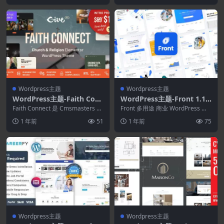
Wordpress主题
Wordpress主题
WordPress主题-Faith Con
WordPress主题-Front 1.1.3
nect 1.0.1–宗教与教堂Word
3–多用途商业WordPress主
Faith Connect 是 Cmsmasters 最
Front 多用途 商业 WordPress 主
Press主题
新推出的功能极其丰富的教...
题
题 是一个令人难以置信的美丽、
1 年前
51
1 年前
75
完...
Wordpress主题
Wordpress主题