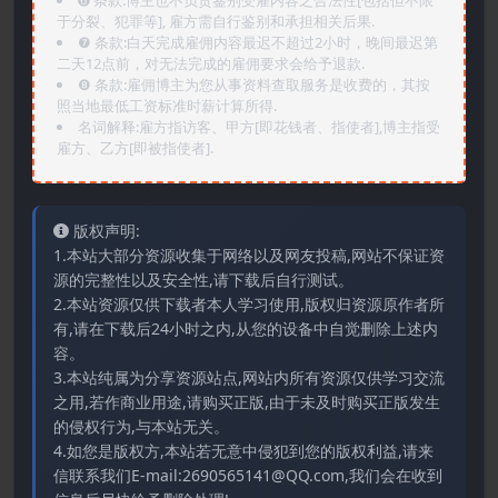
➏️ 条款:博主也不负责鉴别受雇内容之合法性[包括但不限
于分裂、犯罪等], 雇方需自行鉴别和承担相关后果.
❼ 条款:白天完成雇佣内容最迟不超过2小时，晚间最迟第
二天12点前，对无法完成的雇佣要求会给予退款.
❽ 条款:雇佣博主为您从事资料查取服务是收费的，其按
照当地最低工资标准时薪计算所得.
名词解释:雇方指访客、甲方[即花钱者、指使者],博主指受
雇方、乙方[即被指使者].
版权声明:
1.本站大部分资源收集于网络以及网友投稿,网站不保证资
源的完整性以及安全性,请下载后自行测试。
2.本站资源仅供下载者本人学习使用,版权归资源原作者所
有,请在下载后24小时之内,从您的设备中自觉删除上述内
容。
3.本站纯属为分享资源站点,网站内所有资源仅供学习交流
之用,若作商业用途,请购买正版,由于未及时购买正版发生
的侵权行为,与本站无关。
4.如您是版权方,本站若无意中侵犯到您的版权利益,请来
信联系我们E-mail:2690565141@QQ.com,我们会在收到