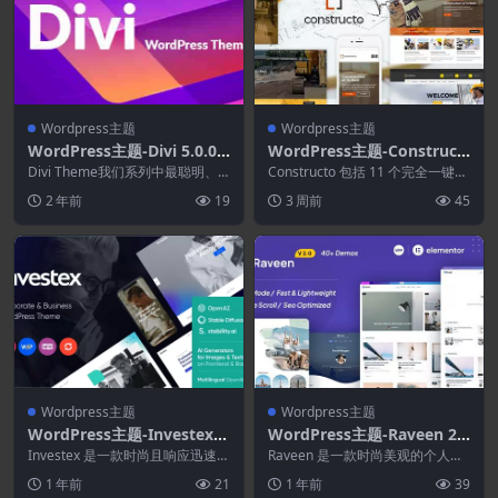
Wordpress主题
Wordpress主题
WordPress主题-Divi 5.0.0
WordPress主题-Construct
Beta–最受欢迎的WordPres
o 5.0.7–建筑WordPress主
Divi Theme我们系列中最聪明、
Constructo 包括 11 个完全一键式
s主题
最灵活的主题。有了 Divi，天空就
题
可安装的演示、WPBakery P...
2 年前
19
3 周前
45
是极限...
Wordpress主题
Wordpress主题
WordPress主题-Investex
WordPress主题-Raveen 2.2
1.19.0–企业与会计主题
–个人博客和杂志WordPress
Investex 是一款时尚且响应迅速的
Raveen 是一款时尚美观的个人博
商业咨询与投资 WordPress 主
主题
客 WordPress 主题。Raveen ...
1 年前
21
1 年前
39
题...