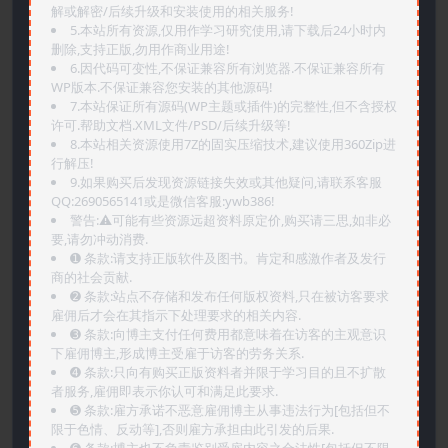
解或解密/后续升级和安装使用的相关服务!
5.本站所有资源,仅用作学习研究使用,请下载后24小时内
删除,支持正版,勿用作商业用途!
6.因代码可变性,不保证兼容所有浏览器.不保证兼容所有
WP版本.不保证兼容您安装的其他源码!
7.本站保证所有源码(WP主题或插件)的完整性,但不含授权
许可.帮助文档.XML文件/PSD/后续升级等!
8.本站相关资源使用7Z的固实压缩技术,建议使用360Zip进
行解压!
9.如果购买后发现资源链接失效或其他疑问,请联系客服
QQ:2690565141或是微信客服:ywb386!
警告:⚠️可能有些资源远超资料原定价,购买请三思,如非必
要,请勿冲动消费.
➊️ 条款:请支持正版软件及图书。肯定和感激作者及发行
商的社会贡献.
➋️ 条款:站点不存储和发布任何版权资料,只在被访客要求
雇佣后才会在其指示下处理要求的相关内容.
➌️ 条款:向博主支付任何费用都意味着在访客的主观意识
下雇佣博主,形成博主受雇于访客的劳务关系.
➍️ 条款:只向有购买正版资料者并限于学习目的且不扩散
者服务,雇佣即表示你认可和满足此要求.
➎ 条款:雇方承诺不恶意雇佣博主从事违法行为[包括但不
限于色情、反动等],否则雇方承担由此引发的后果.