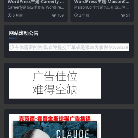
WordPress主题-Careerfy 1
WordPress主题-MaisonCo
0.3.4–求职板WordPress主
2.0.4–单一房产WordPress
Careerfy是高级求职板 WordPres
MaisonCo 非常适合出租或出售公
题
s 主题，为您带来最简单的解决方
主题
寓、房屋、别墅、农舍和原始房屋
6 月前
109
2 年前
51
案...
的单一房产和...
网站滚动公告
问题或是网站没有你需要的资源,欢迎提交工单或是添加客服微信:yw