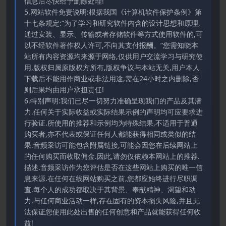
信息后尽快给予删除处理!
5.网站软件免责说明:根据我国《计算机软件保护条例》第
十七条规定:“为了学习和研究软件内含的设计思想和原理,
通过安装、显示、传输或者存储软件等方式使用软件的,可
以不经软件著作权人许可,不向其支付报酬。”您需知晓本
站所有内容资源均来源于网络,仅供用户交流学习与研究使
用,版权归属原版权方所有,版权争议与本站无关,用户本人
下载后不能用作商业或非法用途,需在24小时之内删除,否
则后果均由用户承担责任!
6.特别声明:我们已尽一切努力准确呈现我们的产品及其潜
力.任何关于实际收益或实际结果示例的声明均可应要求进
行验证.所使用的推荐和示例均为特殊结果,不适用于普通
购买者,亦不代表或保证任何人都能获得相同或类似的结
果.音频采访可能包含附属链接,可能会因您在后续网站上
的任何购买而收取佣金.因此,请勿仅依赖本网站上的推荐.
描述.音频采访作为您评估是否在这些网站上购买的唯一信
息来源.在任何在线网站购买之前,您都应始终进行尽职调
查.每个人的成功都取决于其背景、奉献精神、渴望和动
力.与任何商业活动一样,存在固有的资本损失风险,并且无
法保证您使用此处出售的任何创意和产品就能获得任何收
益!