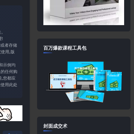
关。
!
输或者存储
百万爆款课程工具包
使用,版
和示例均
上的任何购
,您都应
您使用此处
封面成交术