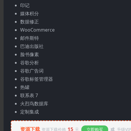
印记
媒体积分
数据修正
WooCommerce
邮件斯特
巴迪出版社
脸书像素
谷歌分析
谷歌广告词
谷歌标签管理器
热罐
联系表 7
火烈鸟数据库
定制集成
资源下载
15
资源下载价格
元
立即购买
或
升级VI