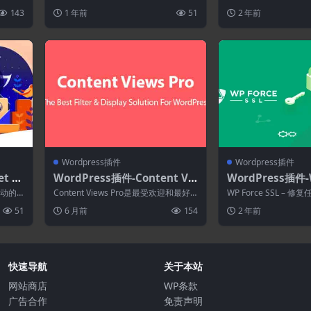
生成工具
(Ultimate Me
户生成工具，可将您的网站流量转化
括用户配置文件、成员目
143
1 年前
51
2 年前
为...
员WordPress插
Wordpress插件
Wordpress插件
t Pr
WordPress插件-Content Vie
WordPress插件-W
ss的
ws Pro 7.3.0–WordPress过
L Pro 5.31–修
s驱动的
Content Views Pro是最受欢迎和最好
WP Force SSL – 修复
滤器和网格插件
ess网站上的SSL
..
的 WordPress 网格插...
网站上的 SSL。 ...
51
6 月前
154
2 年前
快速导航
关于本站
网站商店
WP条款
广告合作
免责声明