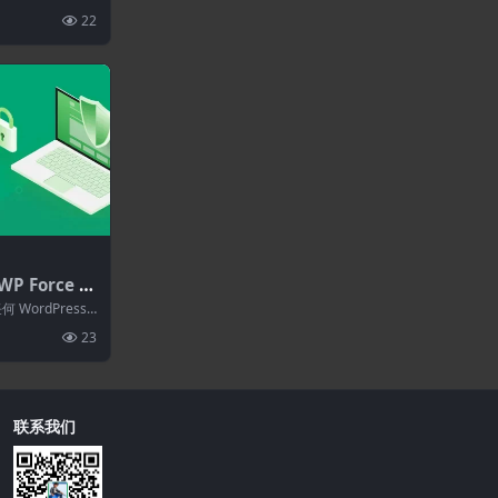
mber拓展)-会
录、用户注...
22
件
P Force SS
复任何WordPr
任何 WordPress
23
联系我们