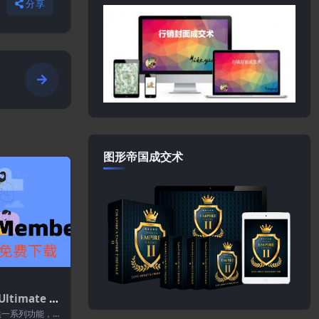
分享
s
图形帝国成交术
ltimate M
iews 2.2.3
r提供一系列功能，包