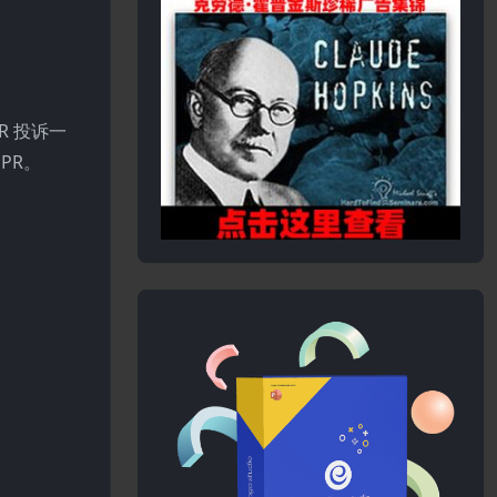
PR 投诉一
PR。