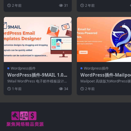
1.8.2
校，为每所学校分配管理员和班级来管
和压缩图像。 Robi...
2 年前
31
2 年前
理个别学校...
Wordpress插件
Wordpress插件
WordPress插件-9MAIL 1.0.9
WordPress插件-Mailpoe
-WordPress电子邮件模板设计
emium 5.3.0-WordPre
9Mail WordPress 电子邮件模板设计器
Mailpoet 高级版为WordPres
器
时事通讯插件
是一款创建和自定义 WordP...
网站提供更好的电子邮件。发送精.
1 年前
34
2 年前