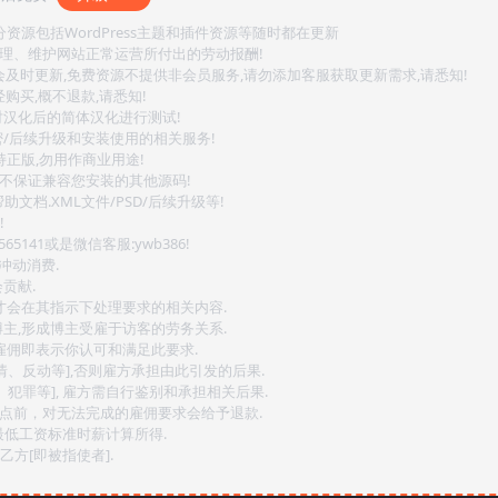
源包括WordPress主题和插件资源等随时都在更新
整理、维护网站正常运营所付出的劳动报酬!
会及时更新,免费资源不提供非会员服务,请勿添加客服获取更新需求,请悉知!
购买,概不退款,请悉知!
对汉化后的简体汉化进行测试!
密/后续升级和安装使用的相关服务!
持正版,勿用作商业用途!
.不保证兼容您安装的其他源码!
文档.XML文件/PSD/后续升级等!
!
141或是微信客服:ywb386!
冲动消费.
贡献.
后才会在其指示下处理要求的相关内容.
博主,形成博主受雇于访客的劳务关系.
,雇佣即表示你认可和满足此要求.
情、反动等],否则雇方承担由此引发的后果.
、犯罪等], 雇方需自行鉴别和承担相关后果.
2点前，对无法完成的雇佣要求会给予退款.
最低工资标准时薪计算所得.
方[即被指使者].