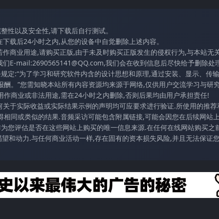
完整性以及安全性,请下载后自行测试。
在下载后24小时之内,从您的设备中自觉删除上述内容。
若作商业用途,请购买正版,由于未及时购买正版发生的侵权行为,与本站无
mail:2690565141@QQ.com,我们会在收到信息后尽快给予删除处理
条规定:“为了学习和研究软件内含的设计思想和原理,通过安装、显示、传
报酬。”您需知晓本站所有内容资源均来源于网络,仅供用户交流学习与研究
作商业或非法用途,需在24小时之内删除,否则后果均由用户承担责任!
任何关于实际收益或实际结果示例的声明均可应要求进行验证.所使用的推荐
得相同或类似的结果.音频采访可能包含附属链接,可能会因您在后续网站
访作为您评估是否在这些网站上购买的唯一信息来源.在任何在线网站购买之前
望和动力.与任何商业活动一样,存在固有的资本损失风险,并且无法保证