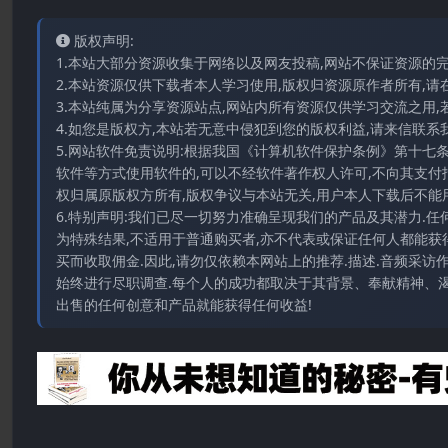
版权声明:
1.本站大部分资源收集于网络以及网友投稿,网站不保证资源的
2.本站资源仅供下载者本人学习使用,版权归资源原作者所有,请
3.本站纯属为分享资源站点,网站内所有资源仅供学习交流之用,
4.如您是版权方,本站若无意中侵犯到您的版权利益,请来信联系我们E-
5.网站软件免责说明:根据我国《计算机软件保护条例》第十七
软件等方式使用软件的,可以不经软件著作权人许可,不向其支付
权归属原版权方所有,版权争议与本站无关,用户本人下载后不能用
6.特别声明:我们已尽一切努力准确呈现我们的产品及其潜力.
为特殊结果,不适用于普通购买者,亦不代表或保证任何人都能获
买而收取佣金.因此,请勿仅依赖本网站上的推荐.描述.音频采
始终进行尽职调查.每个人的成功都取决于其背景、奉献精神、渴
出售的任何创意和产品就能获得任何收益!