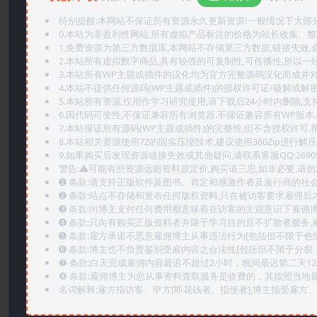
特别提醒:本网站不保证所有资源永久更新资源!一般情况下大部分资
0.本站为非盈利性网站,所有虚拟产品标注的价格为站长收集、
1.免费资源为第三方数据库,本网站不存储第三方数据,链接失效,
2.本站所有虚拟数字商品,具有较强的可复制性,可传播性,所以一经
3.本站所有WP主题或插件的汉化均为官方完整源码汉化而成并
4.本站不提供任何源码(WP主题或插件)的授权许可证/破解或解
5.本站所有资源,仅用作学习研究使用,请下载后24小时内删除,支
6.因代码可变性,不保证兼容所有浏览器.不保证兼容所有WP版本
7.本站保证所有源码(WP主题或插件)的完整性,但不含授权许可.帮助
8.本站相关资源使用7Z的固实压缩技术,建议使用360Zip进行解压
9.如果购买后发现资源链接失效或其他疑问,请联系客服QQ:2690565
警告:⚠️可能有些资源远超资料原定价,购买请三思,如非必要,请勿
➊️ 条款:请支持正版软件及图书。肯定和感激作者及发行商的社会
➋️ 条款:站点不存储和发布任何版权资料,只在被访客要求雇佣
➌️ 条款:向博主支付任何费用都意味着在访客的主观意识下雇佣
➍️ 条款:只向有购买正版资料者并限于学习目的且不扩散者服务
➎ 条款:雇方承诺不恶意雇佣博主从事违法行为[包括但不限于色
➏️ 条款:博主也不负责鉴别受雇内容之合法性[包括但不限于分裂
❼ 条款:白天完成雇佣内容最迟不超过2小时，晚间最迟第二天1
❽ 条款:雇佣博主为您从事资料查取服务是收费的，其按照当地
名词解释:雇方指访客、甲方[即花钱者、指使者],博主指受雇方、乙