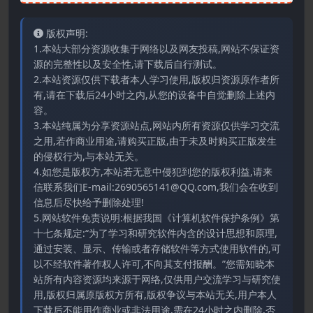
版权声明:
1.本站大部分资源收集于网络以及网友投稿,网站不保证资
源的完整性以及安全性,请下载后自行测试。
2.本站资源仅供下载者本人学习使用,版权归资源原作者所
有,请在下载后24小时之内,从您的设备中自觉删除上述内
容。
3.本站纯属为分享资源站点,网站内所有资源仅供学习交流
之用,若作商业用途,请购买正版,由于未及时购买正版发生
的侵权行为,与本站无关。
4.如您是版权方,本站若无意中侵犯到您的版权利益,请来
信联系我们E-mail:2690565141@QQ.com,我们会在收到
信息后尽快给予删除处理!
5.网站软件免责说明:根据我国《计算机软件保护条例》第
十七条规定:“为了学习和研究软件内含的设计思想和原理,
通过安装、显示、传输或者存储软件等方式使用软件的,可
以不经软件著作权人许可,不向其支付报酬。”您需知晓本
站所有内容资源均来源于网络,仅供用户交流学习与研究使
用,版权归属原版权方所有,版权争议与本站无关,用户本人
下载后不能用作商业或非法用途,需在24小时之内删除,否