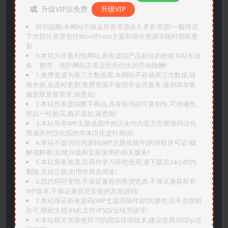
或
升级VIP后免费
升级VIP
特别提醒:本网站不保证所有资源永久更新资源!一般情况
下大部分资源包括WordPress主题和插件资源等随时都在更
新
0.本站为非盈利性网站,所有虚拟产品标注的价格为站长收
集、整理、维护网站正常运营所付出的劳动报酬!
1.免费资源为第三方数据库,本网站不存储第三方数据,链
接失效,会及时更新,免费资源不提供非会员服务,请勿添加客
服获取更新需求,请悉知!
2.本站所有虚拟数字商品,具有较强的可复制性,可传播性,
所以一经购买,概不退款,请悉知!
3.本站所有WP主题或插件的汉化均为官方完整源码汉化
而成并对汉化后的简体汉化进行测试!
4.本站不提供任何源码(WP主题或插件)的授权许可证/破
解或解密/后续升级和安装使用的相关服务!
5.本站所有资源,仅用作学习研究使用,请下载后24小时内
删除,支持正版,勿用作商业用途!
6.因代码可变性,不保证兼容所有浏览器.不保证兼容所有
WP版本.不保证兼容您安装的其他源码!
7.本站保证所有源码(WP主题或插件)的完整性,但不含授权
许可.帮助文档.XML文件/PSD/后续升级等!
8.本站相关资源使用7Z的固实压缩技术,建议使用360Zip进