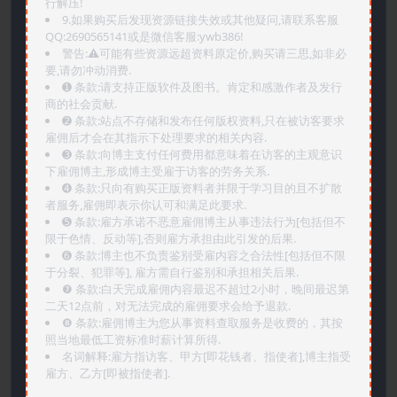
行解压!
9.如果购买后发现资源链接失效或其他疑问,请联系客服
QQ:2690565141或是微信客服:ywb386!
警告:⚠️可能有些资源远超资料原定价,购买请三思,如非必
要,请勿冲动消费.
➊️ 条款:请支持正版软件及图书。肯定和感激作者及发行
商的社会贡献.
➋️ 条款:站点不存储和发布任何版权资料,只在被访客要求
雇佣后才会在其指示下处理要求的相关内容.
➌️ 条款:向博主支付任何费用都意味着在访客的主观意识
下雇佣博主,形成博主受雇于访客的劳务关系.
➍️ 条款:只向有购买正版资料者并限于学习目的且不扩散
者服务,雇佣即表示你认可和满足此要求.
➎ 条款:雇方承诺不恶意雇佣博主从事违法行为[包括但不
限于色情、反动等],否则雇方承担由此引发的后果.
➏️ 条款:博主也不负责鉴别受雇内容之合法性[包括但不限
于分裂、犯罪等], 雇方需自行鉴别和承担相关后果.
❼ 条款:白天完成雇佣内容最迟不超过2小时，晚间最迟第
二天12点前，对无法完成的雇佣要求会给予退款.
❽ 条款:雇佣博主为您从事资料查取服务是收费的，其按
照当地最低工资标准时薪计算所得.
名词解释:雇方指访客、甲方[即花钱者、指使者],博主指受
雇方、乙方[即被指使者].