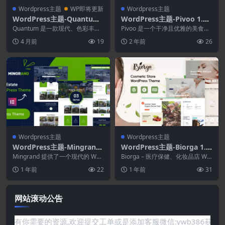
Wordpress主题
WP即将更新
Wordpress主题
WordPress主题-Quantum
WordPress主题-Pivoo 1.3-
1.8.0–软件技术机构WordPr
食品与食谱博客WordPress
Quantum 是一款现代、色彩丰富
Pivoo 是一个干净且优雅的美食食
ess主题
且响应式的 WordPress 主题，适
主题
谱博客 WordPress 主题。Pivoo...
4 月前
19
2 年前
26
用于...
Wordpress主题
Wordpress主题
WordPress主题-Mingrand
WordPress主题-Biorga 1.0.
1.0.2–房地产WordPress主
5–Elementor美容化妆品商
Mingrand 提供了一个现代的 Wor
Biorga – 医疗保健、化妆品店 Wo
题
dPress 房地产主题。它专注于租
店WordPress主题
rdPress 主题 &#...
1 年前
22
1 年前
31
赁...
网站滚动公告
要的资源,欢迎提交工单或是添加客服微信:ywb386获取帮助！