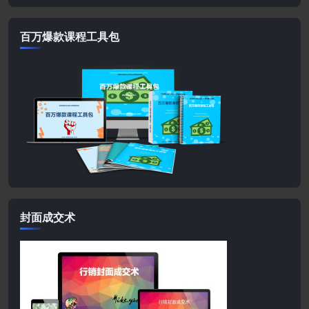
百万爆款课程工具包
封面成交术