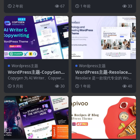
ess主题
代、独特、全新的风格、新一代的
主题
WordPress 主题，非常适合人工
2 年前
67
1 年前
33
杂志。 Ncmaz ...
智能...
Wordpress主题
Wordpress主题
WordPress主题-CopyGen
WordPress主题-Resolace
1.3.1–AI作家和文案落地页W
1.0.1–心理学与咨询FSE Wor
Copygen 为 AI Writer、Copywriti
Resolace 是一款现代专业的 Word
ordPress主题
ng、OpenAI 内...
dPress主题
Press 主题，专为心理学家、咨
9 月前
30
1 年前
40
询...