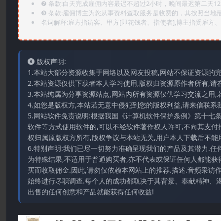
❼ 条款:白天完成雇佣内容最迟不超过2小时，晚间最迟第二天1
❽ 条款:雇佣博主为您从事资料查取服务是收费的，其按照当地
名词解释:雇方指访客、甲方[即花钱者、指使者],博主指受雇方、乙
版权声明:
1.本站大部分资源收集于网络以及网友投稿,网站不保证资源的
2.本站资源仅供下载者本人学习使用,版权归资源原作者所有,请
3.本站纯属为分享资源站点,网站内所有资源仅供学习交流之用,
4.如您是版权方,本站若无意中侵犯到您的版权利益,请来信联系我们E-
5.网站软件免责说明:根据我国《计算机软件保护条例》第十七
软件等方式使用软件的,可以不经软件著作权人许可,不向其支付
权归属原版权方所有,版权争议与本站无关,用户本人下载后不能用
6.特别声明:我们已尽一切努力准确呈现我们的产品及其潜力.
为特殊结果,不适用于普通购买者,亦不代表或保证任何人都能获
买而收取佣金.因此,请勿仅依赖本网站上的推荐.描述.音频采
始终进行尽职调查.每个人的成功都取决于其背景、奉献精神、渴
出售的任何创意和产品就能获得任何收益!