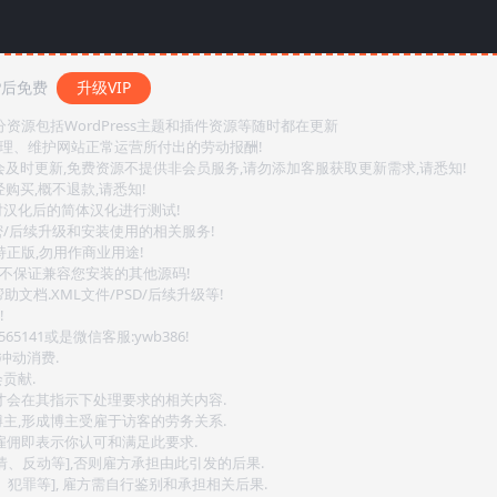
P后免费
升级VIP
源包括WordPress主题和插件资源等随时都在更新
整理、维护网站正常运营所付出的劳动报酬!
会及时更新,免费资源不提供非会员服务,请勿添加客服获取更新需求,请悉知!
购买,概不退款,请悉知!
对汉化后的简体汉化进行测试!
密/后续升级和安装使用的相关服务!
持正版,勿用作商业用途!
.不保证兼容您安装的其他源码!
文档.XML文件/PSD/后续升级等!
!
141或是微信客服:ywb386!
冲动消费.
贡献.
后才会在其指示下处理要求的相关内容.
博主,形成博主受雇于访客的劳务关系.
,雇佣即表示你认可和满足此要求.
情、反动等],否则雇方承担由此引发的后果.
、犯罪等], 雇方需自行鉴别和承担相关后果.