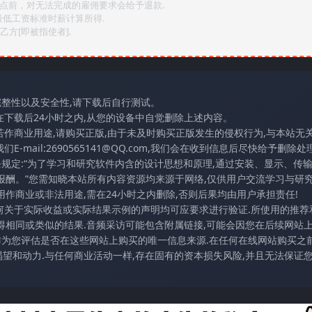
2点前，对无法完成的雇佣要求会给予退款.
最低工资标准时薪计算所得.
方[即被指使者].
完整性以及安全性,请下载后自行测试。
在下载后24小时之内,从您的设备中自觉删除上述内容。
若作商业用途,请购买正版,由于未及时购买正版发生的侵权行为,与本站无
mail:2690565141@QQ.com,我们会在收到信息后尽快给予删除处理
条规定:“为了学习和研究软件内含的设计思想和原理,通过安装、显示、传
报酬。”您需知晓本站所有内容资源均来源于网络,仅供用户交流学习与研究
作商业或非法用途,需在24小时之内删除,否则后果均由用户承担责任!
任何关于实际收益或实际结果示例的声明均可应要求进行验证.所使用的推荐
得相同或类似的结果.音频采访可能包含附属链接,可能会因您在后续网站
访作为您评估是否在这些网站上购买的唯一信息来源.在任何在线网站购买之前
望和动力.与任何商业活动一样,存在固有的资本损失风险,并且无法保证