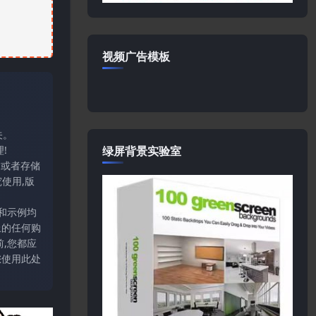
视频广告模板
关。
绿屏背景实验室
!
输或者存储
使用,版
和示例均
上的任何购
,您都应
您使用此处