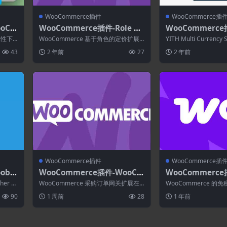
WooCommerce插件
WooCommerce插
oCo
WooCommerce插件-Role Ba
WooCommerce
e Va
sed Pricing for WooComme
ulti Currency S
属性下
WooCommerce 基于角色的定价扩展
YITH Multi Currency 
rce 2.2.0
WooCommerce 1
图像选
使您能够根据用户角色和个人客户设置
oComm...
43
2 年前
27
2 年前
产品...
WooCommerce插件
WooCommerce插
obe
WooCommerce插件-WooCo
WooCommerce插
rre
mmerce Purchase Order G
mpt for WooCom
her Pr
WooCommerce 采购订单网关扩展在
WooCommerce 
ateway 1.5.11
1
结账屏幕上添加了一个字段，您的客户
个适当的系统，通过该
90
1 周前
28
1 年前
可以...
定的...