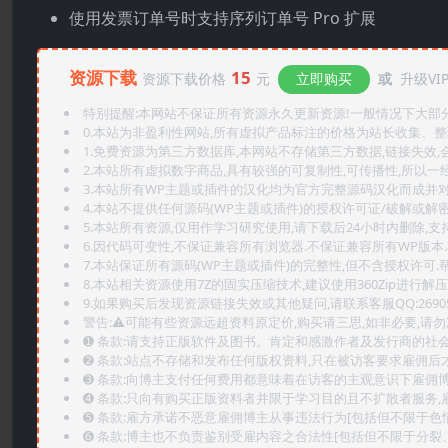
使用发票订单号时支持序列订单号 Pro 扩展
资源下载
15
资源下载价格
元
立即购买
或
升级VI
特别提醒:本网站不保证所有资源永久更新资源!一般情况下大部分资
0.本站为非盈利性网站,所有虚拟产品标注的价格为站长收集、
1.免费资源为第三方数据库,本网站不存储第三方数据,链接失效,
2.本站所有虚拟数字商品,具有较强的可复制性,可传播性,所以一经
3.本站所有WP主题或插件的汉化均为官方完整源码汉化而成并
4.本站不提供任何源码(WP主题或插件)的授权许可证/破解或解
5.本站所有资源,仅用作学习研究使用,请下载后24小时内删除,支
6.因代码可变性,不保证兼容所有浏览器.不保证兼容所有WP版本
7.本站保证所有源码(WP主题或插件)的完整性,但不含授权许可.帮助
8.本站相关资源使用7Z的固实压缩技术,建议使用360Zip进行解压
9.如果购买后发现资源链接失效或其他疑问,请联系客服QQ:2690565
警告:⚠️可能有些资源远超资料原定价,购买请三思,如非必要,请勿
➊️ 条款:请支持正版软件及图书。肯定和感激作者及发行商的社会
➋️ 条款:站点不存储和发布任何版权资料,只在被访客要求雇佣
➌️ 条款:向博主支付任何费用都意味着在访客的主观意识下雇佣
➍️ 条款:只向有购买正版资料者并限于学习目的且不扩散者服务
➎ 条款:雇方承诺不恶意雇佣博主从事违法行为[包括但不限于色
➏️ 条款:博主也不负责鉴别受雇内容之合法性[包括但不限于分裂