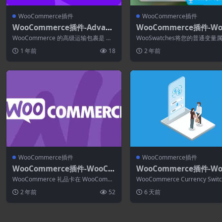
WooCommerce插件
WooCommerce插件
WooCommerce插件-Advanc
WooCommerce插件-Wo
ed Shipping Packages for
mmerce Color or Imag
WooCommerce 的高级运输包裹是 Wo
WooSwatches将您的普通变量
WooCommerce 1.2.2
riation Swatches 4.0.0
oCommerce 的一个强大插件...
拉列表选择转换为美观的颜色或
1 年前
18
2 年前
择。...
WooCommerce插件
WooCommerce插件
WooCommerce插件-WooCo
WooCommerce插件-Wo
mmerce Gift Cards 2.2.2
Woo WooCommerce Cu
WooCommerce 礼品卡在 WooComm
WooCommerce Currency Switc
ncy Switcher Pro 2.3.2
erce 商店中销售和接受预付费...
o允许 WooC...
2 年前
52
6 天前