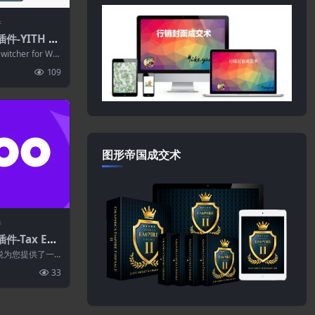
件
插件-YITH M
witcher for
Switcher for Wo
.15.0
109
图形帝国成交术
件
件-Tax Exe
merce 1.9.
的免税为您提供了一
系统您可以为选
33