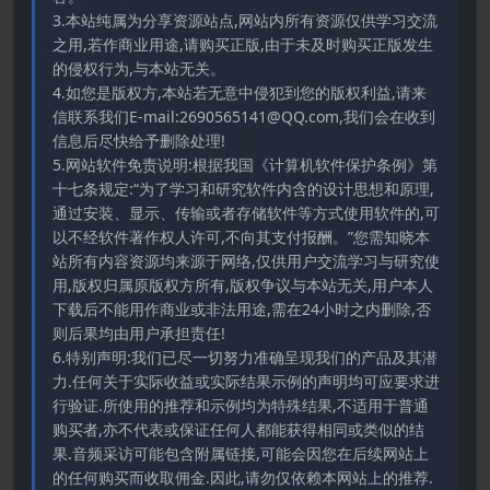
3.本站纯属为分享资源站点,网站内所有资源仅供学习交流
之用,若作商业用途,请购买正版,由于未及时购买正版发生
的侵权行为,与本站无关。
4.如您是版权方,本站若无意中侵犯到您的版权利益,请来
信联系我们E-mail:2690565141@QQ.com,我们会在收到
信息后尽快给予删除处理!
5.网站软件免责说明:根据我国《计算机软件保护条例》第
十七条规定:“为了学习和研究软件内含的设计思想和原理,
通过安装、显示、传输或者存储软件等方式使用软件的,可
以不经软件著作权人许可,不向其支付报酬。”您需知晓本
站所有内容资源均来源于网络,仅供用户交流学习与研究使
用,版权归属原版权方所有,版权争议与本站无关,用户本人
下载后不能用作商业或非法用途,需在24小时之内删除,否
则后果均由用户承担责任!
6.特别声明:我们已尽一切努力准确呈现我们的产品及其潜
力.任何关于实际收益或实际结果示例的声明均可应要求进
行验证.所使用的推荐和示例均为特殊结果,不适用于普通
购买者,亦不代表或保证任何人都能获得相同或类似的结
果.音频采访可能包含附属链接,可能会因您在后续网站上
的任何购买而收取佣金.因此,请勿仅依赖本网站上的推荐.