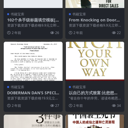
书籍宝库
书籍宝库
102个杀手级标题填空模板[P
From Knocking on Doors
DF文档]
to Making Millions Top Str
资源下载资源下载价格9.9元立即
资源下载资源下载价格9.9元立即
购买特别提醒:本网站不保证所有
ategies for Direct Sales Su
购买 或 &nb...
2 年前
26
2 年前
22
资源永久更新资源!...
ccess
书籍宝库
书籍宝库
DOBERMAN DAN’S SPECIA
以自己的方式致富:比您想象
L BIRTHDAY ISSUE TO DA
的更快地实现您所有的财务目
资源下载资源下载价格19.9元立即
“省去你十年的辛劳。读读布赖恩
N KENNEDY (2014)
购买 或 &n...
标-博恩.崔西[英语]
这本很有力量的书，让他告诉你成
2 年前
27
2 年前
34
功的捷径。他会告诉你...