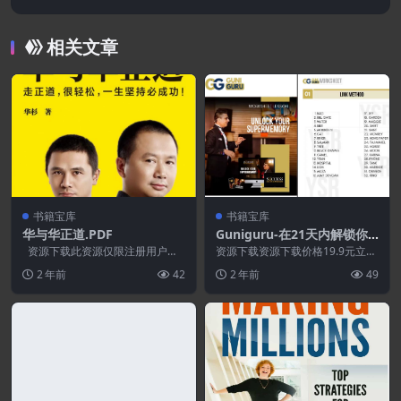
PDF
相关文章
书籍宝库
书籍宝库
华与华正道.PDF
Guniguru-在21天内解锁你
的超级记忆训练手册
资源下载此资源仅限注册用户下
资源下载资源下载价格19.9元立即
载，请先登录特别提醒:本网站不
购买 或 &n...
2 年前
42
2 年前
49
保证所有...