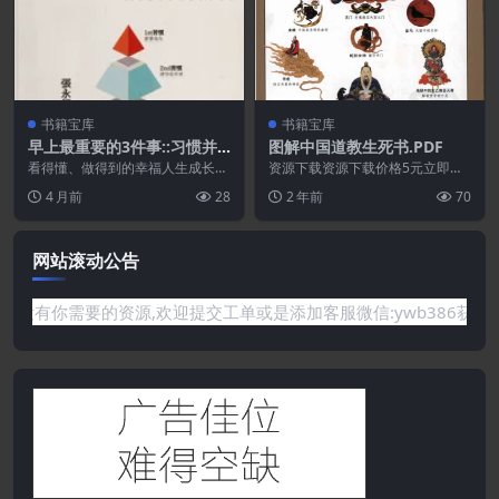
书籍宝库
书籍宝库
早上最重要的3件事::习惯并
图解中国道教生死书.PDF
且去做,.30天改变人生的行动
看得懂、做得到的幸福人生成长
资源下载资源下载价格5元立即购
魔法.PDF
书！ 用具体的30天步骤，每天早
买 或 ...
4 月前
28
2 年前
70
上跟着做，教你人生养...
网站滚动公告
要的资源,欢迎提交工单或是添加客服微信:ywb386获取帮助！