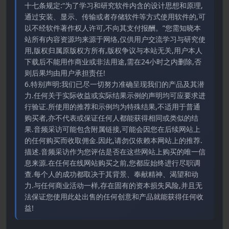
十七条规定:“为了学习和研究软件内含的设计思想和原理,
通过安装、显示、传输或者存储软件等方式使用软件的,可
以不经软件著作权人许可,不向其支付报酬。”您需知晓本
站所有内容资源均来源于网络,仅供用户交流学习与研究使
用,版权归属原版权方所有,版权争议与本站无关,用户本人
下载后不能用作商业或非法用途,需在24小时之内删除,否
则后果均由用户承担责任!
6.特别声明:我们已尽一切努力准确呈现我们的产品及其潜
力.任何关于实际收益或实际结果示例的声明均可应要求进
行验证.所使用的推荐和示例均为特殊结果,不适用于普通
购买者,亦不代表或保证任何人都能获得相同或类似的结
果.音频采访可能包含附属链接,可能会因您在后续网站上
的任何购买而收取佣金.因此,请勿仅依赖本网站上的推荐.
描述.音频采访作为您评估是否在这些网站上购买的唯一信
息来源.在任何在线网站购买之前,您都应始终进行尽职调
查.每个人的成功都取决于其背景、奉献精神、渴望和动
力.与任何商业活动一样,存在固有的资本损失风险,并且无
法保证您使用此处出售的任何创意和产品就能获得任何收
益!