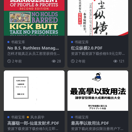
书籍宝库
书籍宝库
No B.S. Ruthless Manage
红尘纵横2.0.PDF
ment of People and Profit
怎样才能真正从员工那里获得生产
资源下载资源下载价格9.9元立即
s: No Holds Barred, Kick B
力，并由此为你的企业带来最大的
购买 或 &nb...
2 年前
28
2 年前
121
利润? 在向杰夫·贝...
utt, Take-No-Prisoners Gu
ide to Really Getting Rich
书籍宝库
风水易学
书籍宝库
高藤聪一郎-仙道发财术.PDF
最高學以致用法.PDF
资源下载资源下载价格5元立即购
资源下载此资源仅限注册用户下