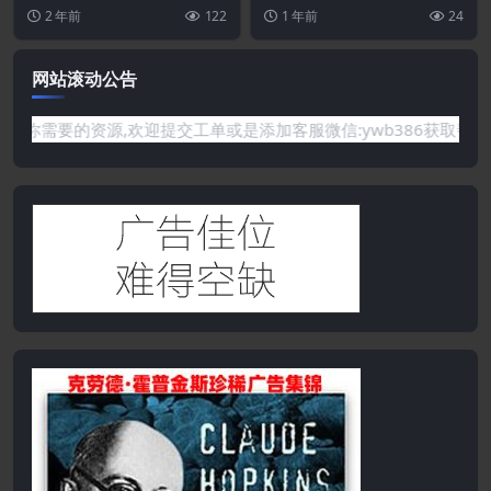
买 或 ...
载，请先登录特别提醒:本网站不
2 年前
122
1 年前
24
保证所有资源永久更新资...
网站滚动公告
需要的资源,欢迎提交工单或是添加客服微信:ywb386获取帮助！