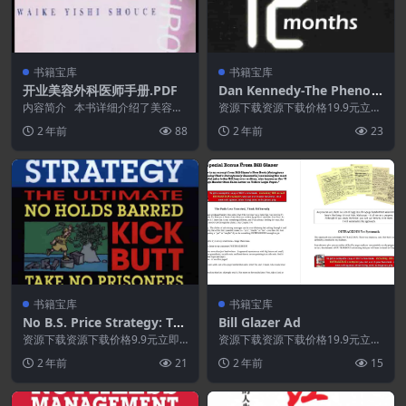
书籍宝库
书籍宝库
开业美容外科医师手册.PDF
Dan Kennedy-The Pheno
menon
内容简介 本书详细介绍了美容外
资源下载资源下载价格19.9元立即
科医师开业时所需具备的物质条件
购买 或 &n...
2 年前
88
2 年前
23
和精神心理方面的...
书籍宝库
书籍宝库
No B.S. Price Strategy: Th
Bill Glazer Ad
e Ultimate No Holds Barre
资源下载资源下载价格9.9元立即
资源下载资源下载价格19.9元立即
d, Kick Butt, Take No Pris
购买 或 &nb...
购买 或 &n...
2 年前
21
2 年前
15
oners Guide to Profits.Po
wer