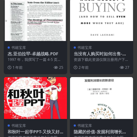
书籍宝库
书籍宝库
杰.亚伯拉罕-卓越战略.PDF
当没有人购买时如何出售-以
及当他们购买时如何出售更
1997 年，我撰写了一篇 4-5 页的
资源下载此资源仅限注册用户下
专题通讯文章，主题是“卓越战
多.PDF
载，请先登录特别提醒:本网站不
1 年前
25
2 年前
27
略”，这篇文...
保证所有资源永久更新资...
书籍宝库
书籍宝库
和秋叶一起学PPT-又快又好
隐藏的价值-发掘利润增长的