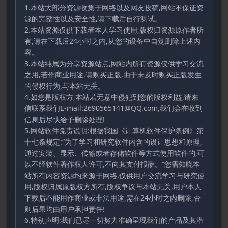
1.本站大部分资源收集于网络以及网友投稿,网站不保证资
源的完整性以及安全性,请下载后自行测试。
2.本站资源仅供下载者本人学习使用,版权归资源原作者所
有,请在下载后24小时之内,从您的设备中自觉删除上述内
容。
3.本站纯属为分享资源站点,网站内所有资源仅供学习交流
之用,若作商业用途,请购买正版,由于未及时购买正版发生
的侵权行为,与本站无关。
4.如您是版权方,本站若无意中侵犯到您的版权利益,请来
信联系我们E-mail:2690565141@QQ.com,我们会在收到
信息后尽快给予删除处理!
5.网站软件免责说明:根据我国《计算机软件保护条例》第
十七条规定:“为了学习和研究软件内含的设计思想和原理,
通过安装、显示、传输或者存储软件等方式使用软件的,可
以不经软件著作权人许可,不向其支付报酬。”您需知晓本
站所有内容资源均来源于网络,仅供用户交流学习与研究使
用,版权归属原版权方所有,版权争议与本站无关,用户本人
下载后不能用作商业或非法用途,需在24小时之内删除,否
则后果均由用户承担责任!
6.特别声明:我们已尽一切努力准确呈现我们的产品及其潜