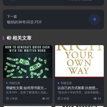
下一篇
畅销的神奇词语.PDF
相关文章
书籍宝库
书籍宝库
突破性文案:如何用书面文字
以自己的方式致富:比您想象
快速产生现金.PDF
的更快地实现您所有的财务目
在本书中，您将了解直销人员如何
“省去你十年的辛劳。读读布赖恩
通过书面文字打破销售记录。 许
标-博恩.崔西[英语]
这本很有力量的书，让他告诉你成
2 年前
45
2 年前
34
多人发现文案令人困惑...
功的捷径。他会告诉你...