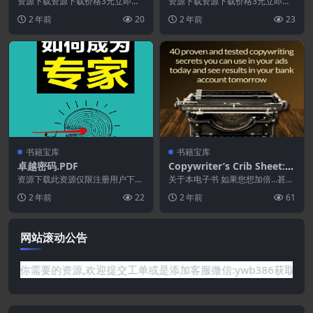
打造说服力幻灯片.PDF
新途径.PDF
资源下载资源下载价格3元立即购
资源下载资源下载价格3元立即购
买 或 ...
买 或 ...
2 年前
20
2 年前
23
书籍宝库
书籍宝库
卓越密码.PDF
Copywriter’s Crib Sheet:4
0 个经过验证和测试的文案写
资源下载此资源仅限注册用户下
关于本电子书 如果您想加倍…甚至
载，请先登录特别提醒:本网站不
作秘诀.您今天可以在广告中
三倍……您从...
2 年前
22
2 年前
61
保证所有资源永久更新资...
使用.PDF
网站滚动公告
要的资源,欢迎提交工单或是添加客服微信:ywb386获取帮助！