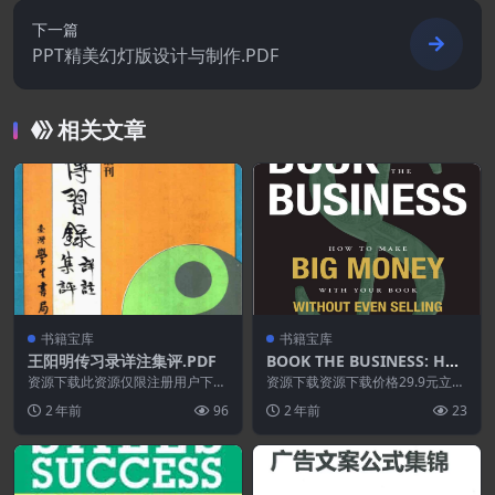
下一篇
PPT精美幻灯版设计与制作.PDF
相关文章
书籍宝库
书籍宝库
王阳明传习录详注集评.PDF
BOOK THE BUSINESS: HO
W TO MAKE BIG MONEY
资源下载此资源仅限注册用户下
资源下载资源下载价格29.9元立即
载，请先登录特别提醒:本网站不
WITH YOUR BOOK WITHO
购买 或 &n...
2 年前
96
2 年前
23
保证所有资源永久更新资...
UT EVEN SELLING A SINGL
E COPY