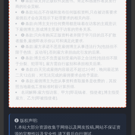
➊️ 条款:请支持正版软件及图书。肯定和感激作者及发行
商的社会贡献.
➋️ 条款:站点不存储和发布任何版权资料,只在被访客要求
雇佣后才会在其指示下处理要求的相关内容.
➌️ 条款:向博主支付任何费用都意味着在访客的主观意识
下雇佣博主,形成博主受雇于访客的劳务关系.
➍️ 条款:只向有购买正版资料者并限于学习目的且不扩散
者服务,雇佣即表示你认可和满足此要求.
➎ 条款:雇方承诺不恶意雇佣博主从事违法行为[包括但不
限于色情、反动等],否则雇方承担由此引发的后果.
➏️ 条款:博主也不负责鉴别受雇内容之合法性[包括但不限
于分裂、犯罪等], 雇方需自行鉴别和承担相关后果.
❼ 条款:白天完成雇佣内容最迟不超过2小时，晚间最迟第
二天12点前，对无法完成的雇佣要求会给予退款.
❽ 条款:雇佣博主为您从事资料查取服务是收费的，其按
照当地最低工资标准时薪计算所得.
名词解释:雇方指访客、甲方[即花钱者、指使者],博主指受
雇方、乙方[即被指使者].
版权声明:
1.本站大部分资源收集于网络以及网友投稿,网站不保证资
源的完整性以及安全性,请下载后自行测试。