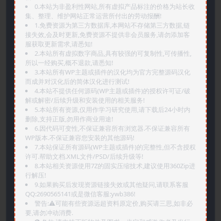
0.本站为非盈利性网站,所有虚拟产品标注的价格为站长收
集、整理、维护网站正常运营所付出的劳动报酬!
1.免费资源为第三方数据库,本网站不存储第三方数据,链
接失效,会及时更新,免费资源不提供非会员服务,请勿添加客
服获取更新需求,请悉知!
2.本站所有虚拟数字商品,具有较强的可复制性,可传播性,
所以一经购买,概不退款,请悉知!
3.本站所有WP主题或插件的汉化均为官方完整源码汉化
而成并对汉化后的简体汉化进行测试!
4.本站不提供任何源码(WP主题或插件)的授权许可证/破
解或解密/后续升级和安装使用的相关服务!
5.本站所有资源,仅用作学习研究使用,请下载后24小时内
删除,支持正版,勿用作商业用途!
6.因代码可变性,不保证兼容所有浏览器.不保证兼容所有
WP版本.不保证兼容您安装的其他源码!
7.本站保证所有源码(WP主题或插件)的完整性,但不含授权
许可.帮助文档.XML文件/PSD/后续升级等!
8.本站相关资源使用7Z的固实压缩技术,建议使用360Zip进
行解压!
9.如果购买后发现资源链接失效或其他疑问,请联系客服
QQ:2690565141或是微信客服:ywb386!
警告:⚠️可能有些资源远超资料原定价,购买请三思,如非必
要,请勿冲动消费.