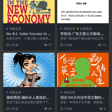
书籍宝库
书籍宝库
文案资源
No B.S. Sales Success In T
李炳池-广告文案公式集锦.PD
he New Economy
F
在新经济中，只有少数人能够获得
资源下载资源下载价格9.9元立即
并保持精英销售兄弟会的成员资
购买 或 &nb...
2 年前
77
2 年前
13
格，享受最高的收入，最...
书籍宝库
书籍宝库
催眠诱惑-编织令人着迷的故
我在100天内自学英文翻转人
事,产生不可抗拒的欲望.PDF
生 : 跟读电影成为英文口说高
资源下载此资源仅限注册用户下
这是一本写给不甘平庸、渴望拥有
载，请先登录特别提醒:本网站不
手
比现在更好人生的人的激励之书!
2 年前
40
3 天前
6
保证所有资源永久更新资...
在书中,梦想导师张...