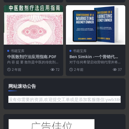
书籍宝库
书籍宝库
中医散剂疗法应用指南.PDF
Ben Simkin -一个营销代理
百万富翁的自白.PDF
内 容 提 要 散剂是中医的传统剂
对于任何希望启动营销代理并将其
型，具有制作简便、方便实用、吸
扩展到只有 3 到 5 个客户的 6 位
2 年前
72
2 年前
37
收较快、疗效快捷...
数的人 “...
网站滚动公告
要的资源,欢迎提交工单或是添加客服微信:ywb386获取帮助！