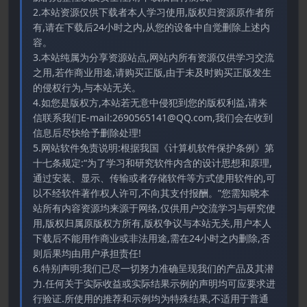
2.本站资源仅供下载者本人学习使用,版权归资源原作者所
有,请在下载后24小时之内,从您的设备中自觉删除上述内
容。
3.本站纯属为分享资源站点,网站内所有资源仅供学习交流
之用,若作商业用途,请购买正版,由于未及时购买正版发生
的侵权行为,与本站无关。
4.如您是版权方,本站若无意中侵犯到您的版权利益,请来
信联系我们E-mail:2690565141@QQ.com,我们会在收到
信息后尽快给予删除处理!
5.网站软件免责说明:根据我国《计算机软件保护条例》第
十七条规定:“为了学习和研究软件内含的设计思想和原理,
通过安装、显示、传输或者存储软件等方式使用软件的,可
以不经软件著作权人许可,不向其支付报酬。”您需知晓本
站所有内容资源均来源于网络,仅供用户交流学习与研究使
用,版权归属原版权方所有,版权争议与本站无关,用户本人
下载后不能用作商业或非法用途,需在24小时之内删除,否
则后果均由用户承担责任!
6.特别声明:我们已尽一切努力准确呈现我们的产品及其潜
力.任何关于实际收益或实际结果示例的声明均可应要求进
行验证.所使用的推荐和示例均为特殊结果,不适用于普通