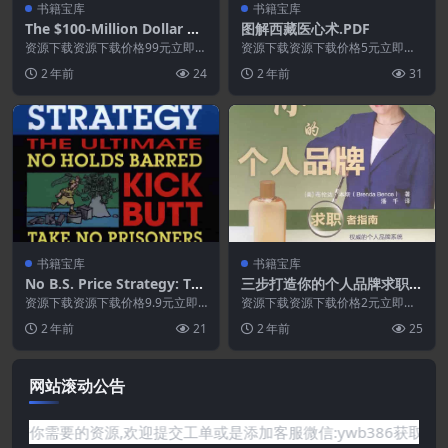
书籍宝库
书籍宝库
The $100-Million Dollar Co
图解西藏医心术.PDF
pywriting Workshop #1
资源下载资源下载价格99元立即购
资源下载资源下载价格5元立即购
买 或 &nbs...
买 或 ...
2 年前
24
2 年前
31
书籍宝库
书籍宝库
No B.S. Price Strategy: Th
三步打造你的个人品牌求职者
e Ultimate No Holds Barre
指南.PDF
资源下载资源下载价格9.9元立即
资源下载资源下载价格2元立即购
d, Kick Butt, Take No Pris
购买 或 &nb...
买 或 ...
2 年前
21
2 年前
25
oners Guide to Profits.Po
wer
网站滚动公告
要的资源,欢迎提交工单或是添加客服微信:ywb386获取帮助！