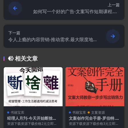
上一篇
如何写一个好的广告-文案写作短期课程.PD
F
下一篇
令人上瘾的内容营销-推动需求.最大限度地
提高流量.销售额和品牌认知度.PDF
相关文章
书籍宝库
书籍宝库
文案资源
经理人月刋-今天开始断捨离.
文案创作完全手册-罗伯特.布
PDF
莱.PDF
资源下载资源下载价格2元立即购
资源下载资源下载价格3元立即购