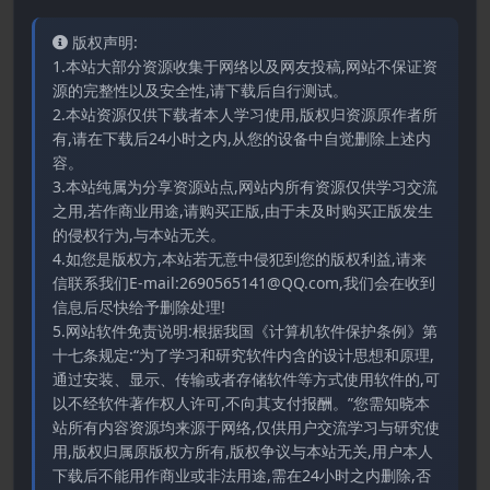
版权声明:
1.本站大部分资源收集于网络以及网友投稿,网站不保证资
源的完整性以及安全性,请下载后自行测试。
2.本站资源仅供下载者本人学习使用,版权归资源原作者所
有,请在下载后24小时之内,从您的设备中自觉删除上述内
容。
3.本站纯属为分享资源站点,网站内所有资源仅供学习交流
之用,若作商业用途,请购买正版,由于未及时购买正版发生
的侵权行为,与本站无关。
4.如您是版权方,本站若无意中侵犯到您的版权利益,请来
信联系我们E-mail:2690565141@QQ.com,我们会在收到
信息后尽快给予删除处理!
5.网站软件免责说明:根据我国《计算机软件保护条例》第
十七条规定:“为了学习和研究软件内含的设计思想和原理,
通过安装、显示、传输或者存储软件等方式使用软件的,可
以不经软件著作权人许可,不向其支付报酬。”您需知晓本
站所有内容资源均来源于网络,仅供用户交流学习与研究使
用,版权归属原版权方所有,版权争议与本站无关,用户本人
下载后不能用作商业或非法用途,需在24小时之内删除,否