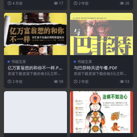
买 或 ...
买 或 ...
4 月前
17
2 年前
26
书籍宝库
书籍宝库
亿万富翁想的和你不一样.PD
与巴菲特共进午餐.PDF
F
资源下载资源下载价格3元立即购
资源下载资源下载价格3元立即购
买 或 ...
买 或 ...
2 年前
58
2 年前
53