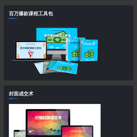
百万爆款课程工具包
封面成交术