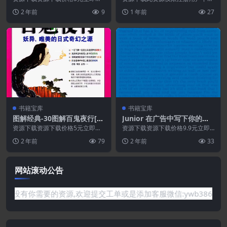
买 或 ...
载，请先登录特别提醒:本网站不
2 年前
9
1 年前
27
保证所有资源永久更新资...
书籍宝库
书籍宝库
图解经典-30图解百鬼夜行[中
Junior 在广告中写下你的未
文彩版].PDF
来.PDF
资源下载资源下载价格5元立即购
资源下载资源下载价格9.9元立即
买 或 ...
购买 或 &nb...
2 年前
79
2 年前
33
网站滚动公告
要的资源,欢迎提交工单或是添加客服微信:ywb386获取帮助！