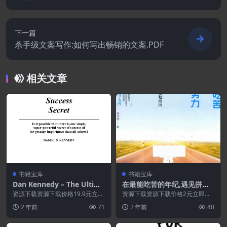
下一篇
杀手级文案写作:如何写出畅销的文案.PDF
相关文章
书籍宝库
书籍宝库
Dan Kennedy – The Ultima
在最能吃苦的年纪,遇见拼命
te Success Secret
努力的自己.PDF
资源下载资源下载价格19.9元立即
资源下载资源下载价格2元立即购
购买 或 &n...
买 或 ...
2 年前
71
2 年前
40