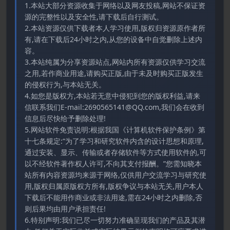
1.本站大部分资源收集于网络以及网友投稿,网站不保证资
源的完整性以及安全性,请下载后自行测试。
2.本站资源仅供下载者本人学习使用,版权归资源原作者所
有,请在下载后24小时之内,从您的设备中自觉删除上述内
容。
3.本站纯属为分享资源站点,网站内所有资源仅供学习交流
之用,若作商业用途,请购买正版,由于未及时购买正版发生
的侵权行为,与本站无关。
4.如您是版权方,本站若无意中侵犯到您的版权利益,请来
信联系我们E-mail:2690565141@QQ.com,我们会在收到
信息后尽快给予删除处理!
5.网站软件免责说明:根据我国《计算机软件保护条例》第
十七条规定:“为了学习和研究软件内含的设计思想和原理,
通过安装、显示、传输或者存储软件等方式使用软件的,可
以不经软件著作权人许可,不向其支付报酬。”您需知晓本
站所有内容资源均来源于网络,仅供用户交流学习与研究使
用,版权归属原版权方所有,版权争议与本站无关,用户本人
下载后不能用作商业或非法用途,需在24小时之内删除,否
则后果均由用户承担责任!
6.特别声明:我们已尽一切努力准确呈现我们的产品及其潜