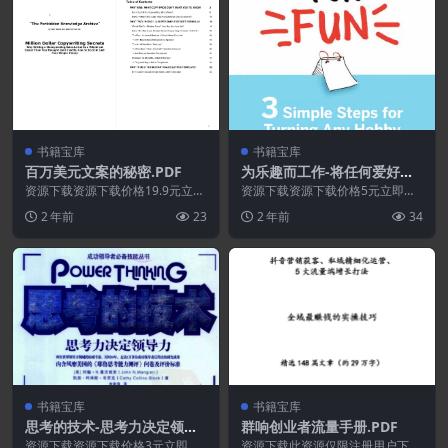
书籍宝库
书籍宝库
百万美元文案的秘密.PDF
为乐趣而工作-将任何爱好或
兴趣变成现金的三个简单步
资源下载资源下载价格19.9元立即
资源下载资源下载价格5元立即购
购买 或 &n...
骤.PDF
买 或 ...
2 年前
23
2 年前
34
书籍宝库
书籍宝库
思考的技术-思考力决定领导
群响创业者流量手册.PDF
力.PDF
资源下载资源下载价格3元立即购
资源下载此资源仅限注册用户下