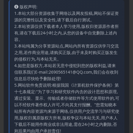
版权声明:
1.本站大部分资源收集于网络以及网友投稿,网站不保证资
源的完整性以及安全性,请下载后自行测试。
2.本站资源仅供下载者本人学习使用,版权归资源原作者所
有,请在下载后24小时之内,从您的设备中自觉删除上述内
容。
3.本站纯属为分享资源站点,网站内所有资源仅供学习交流
之用,若作商业用途,请购买正版,由于未及时购买正版发生
的侵权行为,与本站无关。
4.如您是版权方,本站若无意中侵犯到您的版权利益,请来
信联系我们E-mail:2690565141@QQ.com,我们会在收到
信息后尽快给予删除处理!
5.网站软件免责说明:根据我国《计算机软件保护条例》第
十七条规定:“为了学习和研究软件内含的设计思想和原理,
通过安装、显示、传输或者存储软件等方式使用软件的,可
以不经软件著作权人许可,不向其支付报酬。”您需知晓本
站所有内容资源均来源于网络,仅供用户交流学习与研究使
用,版权归属原版权方所有,版权争议与本站无关,用户本人
下载后不能用作商业或非法用途,需在24小时之内删除,否
则后果均由用户承担责任!