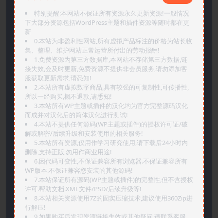
特别提醒:本网站不保证所有资源永久更新资源!一般情况
下大部分资源包括WordPress主题和插件资源等随时都在更
新
0.本站为非盈利性网站,所有虚拟产品标注的价格为站长收
集、整理、维护网站正常运营所付出的劳动报酬!
1.免费资源为第三方数据库,本网站不存储第三方数据,链
接失效,会及时更新,免费资源不提供非会员服务,请勿添加客
服获取更新需求,请悉知!
2.本站所有虚拟数字商品,具有较强的可复制性,可传播性,
所以一经购买,概不退款,请悉知!
3.本站所有WP主题或插件的汉化均为官方完整源码汉化
而成并对汉化后的简体汉化进行测试!
4.本站不提供任何源码(WP主题或插件)的授权许可证/破
解或解密/后续升级和安装使用的相关服务!
5.本站所有资源,仅用作学习研究使用,请下载后24小时内
删除,支持正版,勿用作商业用途!
6.因代码可变性,不保证兼容所有浏览器.不保证兼容所有
WP版本.不保证兼容您安装的其他源码!
7.本站保证所有源码(WP主题或插件)的完整性,但不含授权
许可.帮助文档.XML文件/PSD/后续升级等!
8.本站相关资源使用7Z的固实压缩技术,建议使用360Zip进
行解压!
9.如果购买后发现资源链接失效或其他疑问,请联系客服