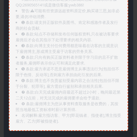
QQ:2690565141或是微信客服:ywb386!
警告:⚠️可能有些资源远超资料原定价,购买请三思,如非必
要,请勿冲动消费.
➊️ 条款:请支持正版软件及图书。肯定和感激作者及发行
商的社会贡献.
➋️ 条款:站点不存储和发布任何版权资料,只在被访客要求
雇佣后才会在其指示下处理要求的相关内容.
➌️ 条款:向博主支付任何费用都意味着在访客的主观意识
下雇佣博主,形成博主受雇于访客的劳务关系.
➍️ 条款:只向有购买正版资料者并限于学习目的且不扩散
者服务,雇佣即表示你认可和满足此要求.
➎ 条款:雇方承诺不恶意雇佣博主从事违法行为[包括但不
限于色情、反动等],否则雇方承担由此引发的后果.
➏️ 条款:博主也不负责鉴别受雇内容之合法性[包括但不限
于分裂、犯罪等], 雇方需自行鉴别和承担相关后果.
❼ 条款:白天完成雇佣内容最迟不超过2小时，晚间最迟第
二天12点前，对无法完成的雇佣要求会给予退款.
❽ 条款:雇佣博主为您从事资料查取服务是收费的，其按
照当地最低工资标准时薪计算所得.
名词解释:雇方指访客、甲方[即花钱者、指使者],博主指受
雇方、乙方[即被指使者].