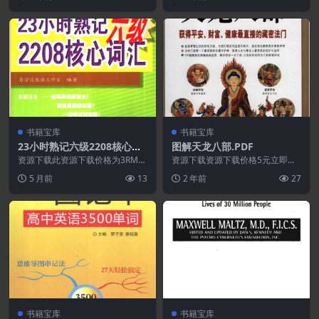
表他就會回頭再度光顧...
资源永久更新资源...
书籍宝库
书籍宝库
23小时熟记六级2208核心词
图解天龙八部.PDF
汇.PDF
资源下载此资源下载价格为3RMB
资源下载资源下载价格5元立即购
立即购买（VIP免费）立即升级特
买 或 ...
5 月前
13
2 年前
27
别提醒:本网站不...
书籍宝库
书籍宝库