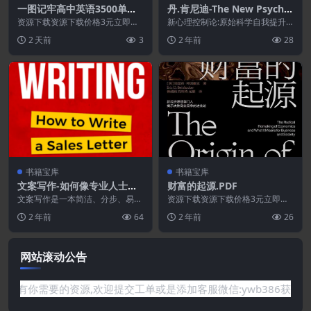
一图记牢高中英语3500单词.
丹.肯尼迪-The New Psycho
PDF
-Cybernetics by Maxwell
资源下载资源下载价格3元立即购
新心理控制论:原始科学自我提升
买 或 ...
Maltz[修改版]
和成功的观念已经改变了《3000
2 天前
3
2 年前
28
万人的生活》(编辑...
书籍宝库
书籍宝库
文案写作-如何像专业人士一
财富的起源.PDF
样撰写销售信函.epub
文案写作是一本简洁、分步、易于
资源下载资源下载价格3元立即购
理解的指南，教你如何利用心理学
买 或 ...
2 年前
64
2 年前
26
来撰写利润爆炸性的销...
网站滚动公告
要的资源,欢迎提交工单或是添加客服微信:ywb386获取帮助！