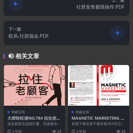
社群发售极限操作.PDF
下一篇
欧风-社群掘金.PDF
相关文章
书籍宝库
书籍宝库
大师轻松读NO.784 拉住老顧
MAGNETIC MARKETING F
客
OR DENTISTS
搞定顧客忠誠度計畫，別讓最珍貴
资源下载资源下载价格29.9元立即
的客戶默默離去 顧客開心，不代
购买特别提醒:本网站不保证所有
2 年前
29
2 年前
26