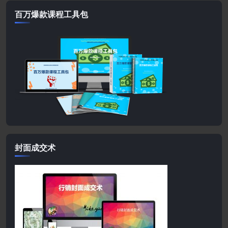
百万爆款课程工具包
封面成交术